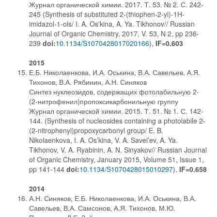
Журнал органической химии. 2017. Т. 53. № 2. С. 242-
245 (Synthesis of substituted 2-(thiophen-2-yl)-1H-
imidazol-1-ols/ I. A. Os'kina, A. Ya. Tikhonov// Russian
Journal of Organic Chemistry, 2017, V. 53, N 2, pp 236-
239
doi:
10.1134/S1070428017020166
),
IF=0.603
2015
Е.Б. Николаенкова, И.А. Оськина, В.А. Савельев, А.Я.
Тихонов, В.А. Рябинин, А.Н. Синяков
Синтез нуклеозидов, содержащих фотолабильную 2-
(2-нитрофенил)пропоксикарбонильную группу
Журнал органической химии. 2015. Т. 51. № 1. С. 142-
144. (Synthesis of nucleosides containing a photolabile 2-
(2-nitrophenyl)propoxycarbonyl group/ E. B.
Nikolaenkova, I. A. Os’kina, V. A. Savel’ev, A. Ya.
Tikhonov, V. A. Ryabinin, A. N. Sinyakov// Russian Journal
of Organic Chemistry, January 2015, Volume 51, Issue 1,
pp 141-144
doi:
10.1134/S1070428015010297
),
IF=0.658
2014
А.Н. Синяков, Е.Б. Николаенкова, И.А. Оськина, В.А.
Савельев, В.А. Самсонов, А.Я. Тихонов, М.Ю.