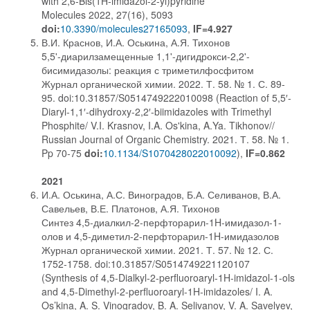
with 2,6-Bis(1H-imidazol-2-yl)pyridine
Molecules 2022, 27(16), 5093
doi:
10.3390/molecules27165093
,
IF=4.927
В.И. Краснов, И.А. Оськина, А.Я. Тихонов
5,5'-диарилзамещенные 1,1'-дигидрокси-2,2'-
бисимидазолы: реакция с триметилфосфитом
Журнал органической химии. 2022. Т. 58. № 1. С. 89-
95. doi:10.31857/S0514749222010098 (Reaction of 5,5′-
Diaryl-1,1′-dihydroxy-2,2′-biimidazoles with Trimethyl
Phosphite/ V.I. Krasnov, I.A. Os'kina, A.Ya. Tikhonov//
Russian Journal of Organic Chemistry. 2021. Т. 58. № 1.
Pp 70-75
doi:
10.1134/S1070428022010092
),
IF=0.862
2021
И.А. Оськина, А.С. Виноградов, Б.А. Селиванов, В.А.
Савельев, В.Е. Платонов, А.Я. Тихонов
Синтез 4,5-диалкил-2-перфторарил-1H-имидазол-1-
олов и 4,5-диметил-2-перфторарил-1H-имидазолов
Журнал органической химии. 2021. Т. 57. № 12. С.
1752-1758. doi:10.31857/S0514749221120107
(Synthesis of 4,5-Dialkyl-2-perfluoroaryl-1H-imidazol-1-ols
and 4,5-Dimethyl-2-perfluoroaryl-1H-imidazoles/ I. A.
Os’kina, A. S. Vinogradov, B. A. Selivanov, V. A. Savelyev,