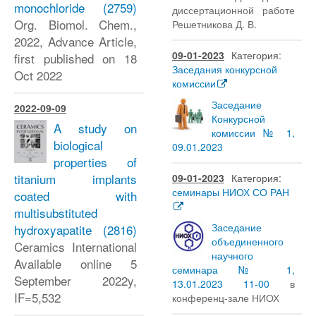
monochloride
(2759)
диссертационной работе
Org. Biomol. Chem.,
Решетникова Д. В.
2022, Advance Article,
09-01-2023
Категория:
first published on 18
Заседания конкурсной
Oct 2022
комиссии
Заседание
2022-09-09
Конкурсной
A study on
комиссии № 1,
biological
09.01.2023
properties of
titanium implants
09-01-2023
Категория:
семинары НИОХ СО РАН
coated with
multisubstituted
Заседание
hydroxyapatite
(2816)
объединенного
Ceramics International
научного
Available online 5
семинара № 1,
September 2022y,
13.01.2023 11-00
в
IF=5,532
конференц-зале НИОХ