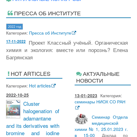
ПРЕССА ОБ ИНСТИТУТЕ
2022 год
Категория:
Пресса об Институте
17-11-2022
Проект Классный учёный. Органическая
химия и экология: вместе или порознь? Елена
Багрянская
HOT ARTICLES
АКТУАЛЬНЫЕ
НОВОСТИ
Категория:
Hot articles
2022-10-25
13-01-2023
Категория:
семинары НИОХ СО РАН
Cluster
halogenation of
Семинар Отдела
adamantane
медицинской
and its derivatives with
химии № 1, 25.01.2023 г.
bromine and iodine
в 15-00
Доклад по