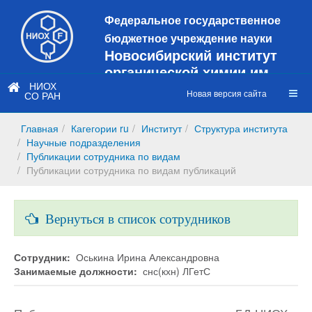
Федеральное государственное
бюджетное учреждение науки
Новосибирский институт
органической химии им.
Н.Н. Ворожцова
НИОХ
Новая версия сайта
СО РАН
Это старая версия сайта!
Новый
сайт
Главная
Кагегории ru
Институт
Структура института
https://web3.nioch.nsc.ru/nioch/
Научные подразделения
Публикации сотрудника по видам
Публикации сотрудника по видам публикаций
Вернуться в список сотрудников
Сотрудник:
Оськина Ирина Александровна
Занимаемые должности:
снс(кхн) ЛГетС