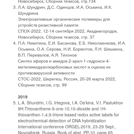
Новосибирск, Сборник тезисов, стр.134
Л.А. Шундрин, Д.С. Одинцов, И.А. Оськина, И.К.
Шундрина
Электроактивные органические полимеры для
устройств резистивной памяти
СПОХ-2022, 12-14 сентября 2022, Академгородок,
Новосибирск, Сборник тезисов, стр. 37
П.А. Никитина, Е.И. Басанова, Е.Б. Николаенкова, И.А.
Оськина, О.А. Серова, Н.И. Бормотов, Л.Н. Шишкина,
В.П. Перевалов, А.Я. Тихонов
Синтез эфиров и амидов 2-арил-1-гидрокси-4-
метилимидазолкарбоновых кислот и оценка их
противовирусной активности
СТОС-2022, Шерегеш, Россия, 20-26 марта 2022,
Сборник тезисов, стр. 99
2019
L.A. Shundrin, I.G. Irtegova, I.A. Os'kina, V.I. Pastukhov
9H-Thioxanthene-9-one-10,10-dioxide and 1H-
thioxanthen-1,4,9-trione based redox active labels for
electrochemical detection of DNA hybridization
International conference ORGEL-2019, 23-29 Sept.,
Novosibirsk, Russia, Book of abst. PP-10, page 65