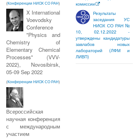
(
Конференции НИОХ СО РАН
)
комиссии
X International
Результаты
Voevodsky
заседания УС
НИОХ СО РАН №
Conference
10, 02.12.2022 -
"Physics and
утверждены кандидатуры
Chemistry of
завлабов новых
Elementary Chemical
лабораторий (ЛФМ и
Processes" (VVV-
ЛИВП)
2022), Novosibirsk,
05-09 Sep 2022
(
Конференции НИОХ СО РАН
)
Всероссийская
научная конференция
с международным
участием