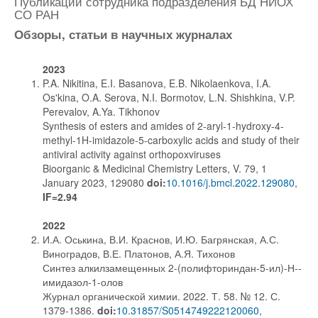
Публикации сотрудника подразделения БД НИОХ
СО РАН
Обзоры, статьи в научных журналах
2023
P.A. Nikitina, E.I. Basanova, E.B. Nikolaenkova, I.A.
Os'kina, O.A. Serova, N.I. Bormotov, L.N. Shishkina, V.P.
Perevalov, A.Ya. Tikhonov
Synthesis of esters and amides of 2-aryl-1-hydroxy-4-
methyl-1H-imidazole-5-carboxylic acids and study of their
antiviral activity against orthopoxviruses
Bioorganic & Medicinal Chemistry Letters, V. 79, 1
January 2023, 129080
doi:
10.1016/j.bmcl.2022.129080
,
IF=2.94
2022
И.А. Оськина, В.И. Краснов, И.Ю. Багрянская, А.С.
Виноградов, В.Е. Платонов, А.Я. Тихонов
Синтез алкилзамещенных 2-(полифториндан-5-ил)-Н--
имидазол-1-олов
Журнал органической химии. 2022. Т. 58. № 12. С.
1379-1386.
doi:
10.31857/S0514749222120060
,