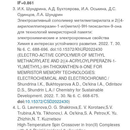
IF=0.861
И.К. Шундрина, А.Д. Бухтоярова, И.А. Оськина, Д.С.
Одинцов, Л.А. Шундрин
Электроактивный сополимер метилметакрилата и 2((4-
акрилоилпиперазин-1-ил)метил)-9Н-тиоксантен-9-она
для технологий мемристорной памяти:
электрохимические и электрохромные свойства
Химия в интересах устойчивого развития. 2022. Т. 30.
№ 6. С. 688-696. doi:10.15372/KhUR2022430
(ELECTRO-ACTIVE COPOLYMER OF METHYL
METHACRYLATE AND 2((4-ACRYLOYLPIPERAZIN-1-
YL)METHYL)-9H-THIOXANTHEN-9-ONE FOR
MEMRISTOR MEMORY TECHNOLOGIES:
ELECTROCHEMICAL AND ELECTROCHROMIC /
Shundrina I.K., Bukhtoyarova A.D., Os'kina I.A., Odintsov
D.S., Shundrin L.A.// Chemistry for Sustainable
Development. 2022. Т. 30. № 6. С. 668-675.
doi:
10.15372/CSD2022430
)
L. G. Lavrenova,O. G. Shakirova,E. V. Korotaev,S.V.
Trubina,A.Ya. Tikhonov,I. A. Os'kina,S. A. Petrov,K. Yu.
Zhizhin,N. T. Kuznetsov
High-Temperature Spin Crossover in Iron(II) Complexes