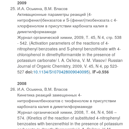
2009
И.А. Оськина, В.М. Власов
Активационные параметры реакций (4-
нитрофенил)бензоатов и S-(фенил)тиобензоата с 4-
хлорфенолом в присутствии карбоната калия в
диметилформамиде
Журнал органической химии, 2009, Т. 45, N 4, стр. 538
- 542. (Activation parameters of the reactions of 4-
nitrophenyl benzoates and S-phenyl benzothioate with 4-
chlorophenol in dimethylformamide in the presence of
potassium carbonate/ I. A. Os’kina, V. M. Vlasov// Russian
Journal of Organic Chemistry, 2009, V. 45, N 4, pp 523-
527
doi:
10.1134/S1070428009040095
),
IF=0.556
2008
И.А. Оськина, В.М. Власов
Кинетика реакций замещенных 4-
нитрофенилбензоатов с тиофенолом в присутствии
карбоната калия в диметилформамиде
Журнал органической химии, 2008, Т. 44, N 4, 566 –
574. (Kinetics of the reaction of substituted 4-nitrophenyl
benzoates with benzenethiol in the presence of potassium