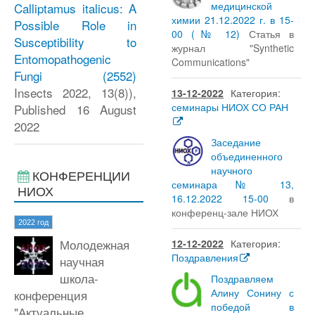
медицинской
Calliptamus italicus: A
химии 21.12.2022 г. в 15-
Possible Role in
00 (№ 12)
Статья в
Susceptibility to
журнал "Synthetic
Entomopathogenic
Communications"
Fungi
(2552)
Insects 2022, 13(8)),
13-12-2022
Категория:
семинары НИОХ СО РАН
Published 16 August
2022
Заседание
объединенного
научного
КОНФЕРЕНЦИИ
семинара № 13,
НИОХ
16.12.2022 15-00
в
конференц-зале НИОХ
2022 год
Молодежная
12-12-2022
Категория:
Поздравления
научная
школа-
Поздравляем
Алину Сонину с
конференция
победой в
"Актуальные