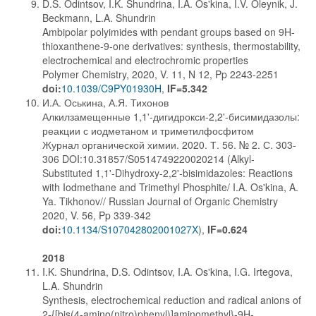
D.S. Odintsov, I.K. Shundrina, I.A. Os'kina, I.V. Oleynik, J.
Beckmann, L.A. Shundrin
Ambipolar polyimides with pendant groups based on 9H-
thioxanthene-9-one derivatives: synthesis, thermostability,
electrochemical and electrochromic properties
Polymer Chemistry, 2020, V. 11, N 12, Pp 2243-2251
doi:
10.1039/C9PY01930H
,
IF=5.342
И.А. Оськина, А.Я. Тихонов
Алкилзамещенные 1,1'-дигидрокси-2,2'-бисимидазолы:
реакции с иодметаном и триметилфосфитом
Журнал органической химии. 2020. Т. 56. № 2. С. 303-
306 DOI:10.31857/S0514749220020214 (Alkyl-
Substituted 1,1'-Dihydroxy-2,2'-bisimidazoles: Reactions
with Iodmethane and Trimethyl Phosphite/ I.A. Os'kina, A.
Ya. Tikhonov// Russian Journal of Organic Chemistry
2020, V. 56, Pp 339-342
doi:
10.1134/S107042802001027X
),
IF=0.624
2018
I.K. Shundrina, D.S. Odintsov, I.A. Os'kina, I.G. Irtegova,
L.A. Shundrin
Synthesis, electrochemical reduction and radical anions of
2-{[bis(4-amino(nitro)phenyl)]aminomethyl}-9H-