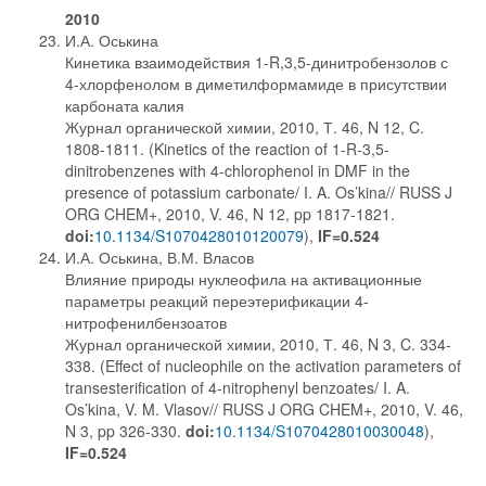
2010
И.А. Оськина
Кинетика взаимодействия 1-R,3,5-динитробензолов с
4-хлорфенолом в диметилформамиде в присутствии
карбоната калия
Журнал органической химии, 2010, Т. 46, N 12, C.
1808-1811. (Kinetics of the reaction of 1-R-3,5-
dinitrobenzenes with 4-chlorophenol in DMF in the
presence of potassium carbonate/ I. A. Os’kina// RUSS J
ORG CHEM+, 2010, V. 46, N 12, pp 1817-1821.
doi:
10.1134/S1070428010120079
),
IF=0.524
И.А. Оськина, В.М. Власов
Влияние природы нуклеофила на активационные
параметры реакций переэтерификации 4-
нитрофенилбензоатов
Журнал органической химии, 2010, Т. 46, N 3, C. 334-
338. (Effect of nucleophile on the activation parameters of
transesterification of 4-nitrophenyl benzoates/ I. A.
Os’kina, V. M. Vlasov// RUSS J ORG CHEM+, 2010, V. 46,
N 3, pp 326-330.
doi:
10.1134/S1070428010030048
),
IF=0.524