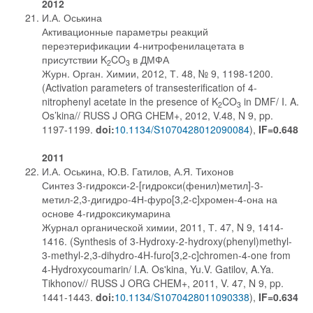
2012
И.А. Оськина
Активационные параметры реакций
переэтерификации 4-нитрофенилацетата в
присутствии K
CO
в ДМФА
2
3
Журн. Орган. Химии, 2012, Т. 48, № 9, 1198-1200.
(Activation parameters of transesterification of 4-
nitrophenyl acetate in the presence of K
CO
in DMF/ I. A.
2
3
Os’kina// RUSS J ORG CHEM+, 2012, V.48, N 9, pp.
1197-1199.
doi:
10.1134/S1070428012090084
),
IF=0.648
2011
И.А. Оськина, Ю.В. Гатилов, А.Я. Тихонов
Синтез 3-гидрокси-2-[гидрокси(фенил)метил]-3-
метил-2,3-дигидро-4Н-фуро[3,2-c]хромен-4-она на
основе 4-гидроксикумарина
Журнал органической химии, 2011, Т. 47, N 9, 1414-
1416. (Synthesis of 3-Hydroxy-2-hydroxy(phenyl)methyl-
3-methyl-2,3-dihydro-4H-furo[3,2-c]chromen-4-one from
4-Hydroxycoumarin/ I.A. Os'kina, Yu.V. Gatilov, A.Ya.
Tikhonov// RUSS J ORG CHEM+, 2011, V. 47, N 9, pp.
1441-1443.
doi:
10.1134/S1070428011090338
),
IF=0.634