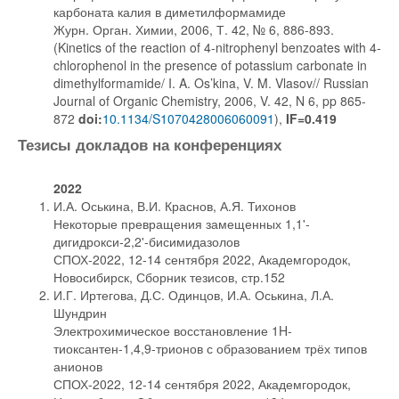
карбоната калия в диметилформамиде
Журн. Орган. Химии, 2006, Т. 42, № 6, 886-893.
(Kinetics of the reaction of 4-nitrophenyl benzoates with 4-
chlorophenol in the presence of potassium carbonate in
dimethylformamide/ I. A. Os’kina, V. M. Vlasov// Russian
Journal of Organic Chemistry, 2006, V. 42, N 6, pp 865-
872
doi:
10.1134/S1070428006060091
),
IF=0.419
Тезисы докладов на конференциях
2022
И.А. Оськина, В.И. Краснов, А.Я. Тихонов
Некоторые превращения замещенных 1,1'-
дигидрокси-2,2'-бисимидазолов
СПОХ-2022, 12-14 сентября 2022, Академгородок,
Новосибирск, Сборник тезисов, стр.152
И.Г. Иртегова, Д.С. Одинцов, И.А. Оськина, Л.А.
Шундрин
Электрохимическое восстановление 1H-
тиоксантен-1,4,9-трионов с образованием трёх типов
анионов
СПОХ-2022, 12-14 сентября 2022, Академгородок,