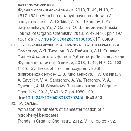
ацетилоксиранами
Журнал органической химии, 2013, Т. 49, N 10, С.
1517-1521. (Reaction of 4-hydroxycoumarin with 2-
acetyloxiranes/ I. A. Os'kina, A. Ya. Tikhonov, I. Yu.
Bagryanskaya, Yu. V. Gatilov, O. S. Fedorova// Russian
Journal of Organic Chemistry, 2013, V. 49,N 10, pp 1497-
1501
doi:
10.1134/S1070428013100163
),
IF=0.469
Е.Б. Николаенкова, И.А. Оськина, В.А. Савельев, В.А.
Самсонов, А.Я. Тихонов, В.А. Рябинин, А.Н. Синяков
Синтез 4-(4-метоксифенил)-2,6-динитробензальдегида
Журнал органической химии, 2013, Т. 49, N 7, С.1103-
1105. (Synthesis of 4-(4-methoxyphenyl)-2,6-
dinitrobenzaldehyde/ E. B. Nikolaenkova, I. A. Os’kina, V.
A. Savel’ev, V. A. Samsonov, A. Ya. Tikhonov, V. A.
Ryabinin, A. N. Sinyakov// Russian Journal of Organic
Chemistry, 2013, V.49, N 7, pp 1089-1091
doi:
10.1134/S1070428013070245
),
IF=0.513
I.A. Os'kina
Activation parameters of transesterification of 4-
nitrophenyl benzoates
Trends in Organic Chemistry, 2012. V. 16. pp 85 - 92.