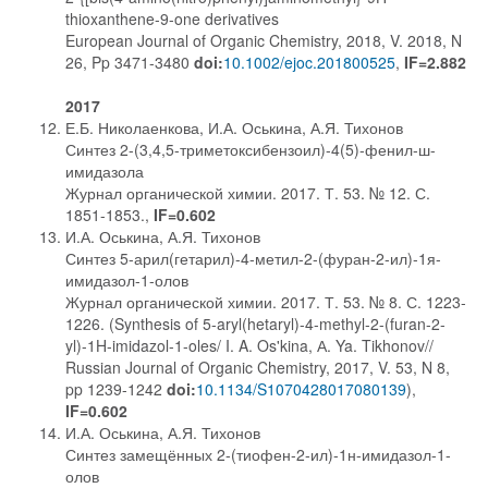
thioxanthene-9-one derivatives
European Journal of Organic Chemistry, 2018, V. 2018, N
26, Pp 3471-3480
doi:
10.1002/ejoc.201800525
,
IF=2.882
2017
Е.Б. Николаенкова, И.А. Оськина, А.Я. Тихонов
Синтез 2-(3,4,5-триметоксибензоил)-4(5)-фенил-ш-
имидазола
Журнал органической химии. 2017. Т. 53. № 12. С.
1851-1853.,
IF=0.602
И.А. Оськина, А.Я. Тихонов
Синтез 5-арил(гетарил)-4-метил-2-(фуран-2-ил)-1я-
имидазол-1-олов
Журнал органической химии. 2017. Т. 53. № 8. С. 1223-
1226. (Synthesis of 5-aryl(hetaryl)-4-methyl-2-(furan-2-
yl)-1H-imidazol-1-oles/ I. A. Os'kina, А. Ya. Tikhonov//
Russian Journal of Organic Chemistry, 2017, V. 53, N 8,
pp 1239-1242
doi:
10.1134/S1070428017080139
),
IF=0.602
И.А. Оськина, А.Я. Тихонов
Синтез замещённых 2-(тиофен-2-ил)-1н-имидазол-1-
олов