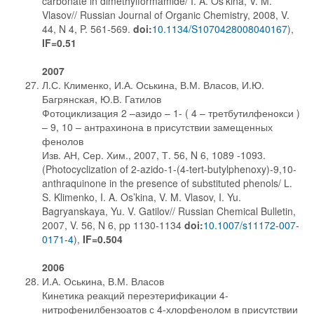
carbonate in dimethylformamide/ I. A. Os’kina, V. M.
Vlasov// Russian Journal of Organic Chemistry, 2008, V.
44, N 4, P. 561-569.
doi:
10.1134/S1070428008040167
),
IF=0.51
2007
Л.С. Клименко, И.А. Оськина, В.М. Власов, И.Ю.
Багрянская, Ю.В. Гатилов
Фотоциклизация 2 –азидо – 1- ( 4 – третбутилфенокси )
– 9, 10 – антрахинона в присутствии замещенных
фенолов
Изв. АН, Сер. Хим., 2007, Т. 56, N 6, 1089 -1093.
(Photocyclization of 2-azido-1-(4-tert-butylphenoxy)-9,10-
anthraquinone in the presence of substituted phenols/ L.
S. Klimenko, I. A. Os’kina, V. M. Vlasov, I. Yu.
Bagryanskaya, Yu. V. Gatilov// Russian Chemical Bulletin,
2007, V. 56, N 6, pp 1130-1134
doi:
10.1007/s11172-007-
0171-4
),
IF=0.504
2006
И.А. Оськина, В.М. Власов
Кинетика реакций переэтерификации 4-
нитрофенилбензоатов с 4-хлорфенолом в присутствии