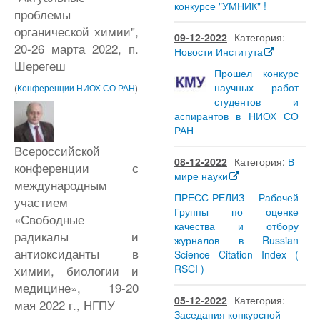
конкурсе "УМНИК" !
проблемы
органической химии",
09-12-2022
Категория:
20-26 марта 2022, п.
Новости Института
Шерегеш
Прошел конкурс
научных работ
(
Конференции НИОХ СО РАН
)
студентов и
аспирантов в НИОХ СО
РАН
Всероссийской
08-12-2022
Категория:
В
конференции с
мире науки
международным
ПРЕСС-РЕЛИЗ Рабочей
участием
Группы по оценке
«Свободные
качества и отбору
радикалы и
журналов в Russian
антиоксиданты в
Science Citation Index (
RSCI )
химии, биологии и
медицине», 19-20
05-12-2022
Категория:
мая 2022 г., НГПУ
Заседания конкурсной