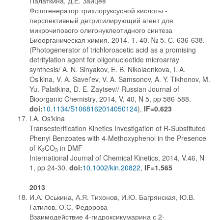
Палаткина, Д.Е. Зайцев
Фотогенератор трихлоруксусной кислоты -
перспективный детритилирующий агент для
микрочипового олигонуклеотидного синтеза
Биоорганическая химия. 2014. Т. 40. № 5. С. 636-638.
(Photogenerator of trichloroacetic acid as a promising
detritylation agent for oligonucleotide microarray
synthesis/ A. N. Sinyakov, E. B. Nikolaenkova, I. A.
Os’kina, V. A. Savel’ev, V. A. Samsonov, A. Y. Tikhonov, M.
Yu. Palatkina, D. E. Zaytsev// Russian Journal of
Bioorganic Chemistry, 2014, V. 40, N 5, pp 586-588.
doi:
10.1134/S1068162014050124
),
IF=0.623
I.A. Os'kina
Transesterification Kinetics Investigation of R-Substituted
Phenyl Benzoates with 4-Methoxyphenol in the Presence
of K
CO
in DMF
2
3
International Journal of Chemical Kinetics, 2014, V.46, N
1, pp 24-30.
doi:
10.1002/kin.20822
,
IF=1.565
2013
И.А. Оськина, А.Я. Тихонов, И.Ю. Багрянская, Ю.В.
Гатилов, О.С. Федорова
Взаимодействие 4-гидроксикумарина с 2-