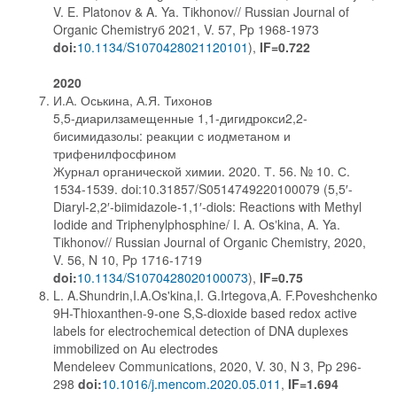
V. E. Platonov & A. Ya. Tikhonov// Russian Journal of
Organic Chemistryб 2021, V. 57, Pp 1968-1973
doi:
10.1134/S1070428021120101
),
IF=0.722
2020
И.А. Оськина, А.Я. Тихонов
5,5-диарилзамещенные 1,1-дигидрокси2,2-
бисимидазолы: реакции с иодметаном и
трифенилфосфином
Журнал органической химии. 2020. Т. 56. № 10. С.
1534-1539. doi:10.31857/S0514749220100079 (5,5′-
Diaryl-2,2′-biimidazole-1,1′-diols: Reactions with Methyl
Iodide and Triphenylphosphine/ I. A. Osʼkina, A. Ya.
Tikhonov// Russian Journal of Organic Chemistry, 2020,
V. 56, N 10, Pp 1716-1719
doi:
10.1134/S1070428020100073
),
IF=0.75
L. A.Shundrin,I.A.Os'kina,I. G.Irtegova,A. F.Poveshchenko
9H-Thioxanthen-9-one S,S-dioxide based redox active
labels for electrochemical detection of DNA duplexes
immobilized on Au electrodes
Mendeleev Communications, 2020, V. 30, N 3, Pp 296-
298
doi:
10.1016/j.mencom.2020.05.011
,
IF=1.694