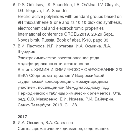
D.S. Odintsov, I.K. Shundrina, I.A. Os'kina, I.V. Oleynik,
I.G. Irtegova, L.A. Shundrin
Electro-active polyimides with pendant groups based on
9H-thioxanthene-9-one and its 10,10-dioxide: synthesis,
electrochemical and electrochromic properties
International conference ORGEL-2019, 23-29 Sept.,
Novosibirsk, Russia, Book of abst. K-10, page 33
В.И. Пастухов, И.Г. Иртегова, И.А. Оськина, Л.А.
Шундрин
Электрохимическое восстановление ряда
модифицированных тиоксантенонов
В книге: ХИМИЯ И ХИМИЧЕСКОЕ ОБРАЗОВАНИЕ XXI
ВЕКА Сборник материалов V Всероссийской
студенческой конференции с международным
участием, посвященной Международному году
Периодической таблицы химических элементов. Отв.
ред. С.В. Макаренко, Е.И. Исаева, Р.И. Байчурин.
Санкт-Петербург, 2019. С. 138.
2017
И.А. Оськина, В.А. Савельев
Синтез ароматических диаминов, содержащих