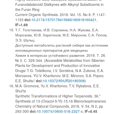
Furanolabdanoid Dialkynes with Alkynyl Substituents in
the Furan Ring
Current Organic Synthesis. 2018. Vol. 15. No 8. P. 1147-
1153
doi:
10.2174/1570179415666180918160421
,
IF=1.69
Т.Г. Толстикова, И.В. Сорокина, Н.А. Жукова, Е.А.
Морозова, Ю.В. Харитонов, М.Е. Миронов, С.А. Попов,
Э.Э. Шульц
Доступные метаболиты растений сибири как источники
инновационных препаратов для медицины
Химия в интересах устойчивого развития. 2018. Т. 26.
№ 3. С. 329-344. (Accessible Metabolites from Siberian
Plants for Development and Production of Innovative
Drugs/ T.G. Tolstikova, I.V. Sorokina, N.A. Zukova, E.A.
Morosova, YU.V. Kharitonov, M.E. Mironov, S.A. Popov,
E.E. Shults//
doi:
10.15372/KhUR20180308
)
M.A. Gromova, Yu.V. Kharitonov, T.V. Rybalova, E.E.
Shul'ts
Synthetic Transformations of Higher Terpenoids. 36.*
Synthesis of 13-(Oxazol-5-Yl)-15,16-Bisnorisopimaranes
Chemistry of Natural Compounds, 2018, V. 54, N 2, pp
293-300
doi:
10.1007/s10600-018-2327-x
,
IF=0.45