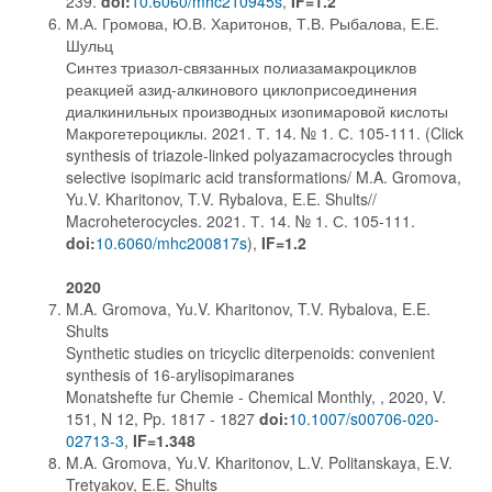
239.
doi:
10.6060/mhc210945s
,
IF=1.2
М.А. Громова, Ю.В. Харитонов, Т.В. Рыбалова, Е.Е.
Шульц
Синтез триазол-связанных полиазамакроциклов
реакцией азид-алкинового циклоприсоединения
диалкинильных производных изопимаровой кислоты
Макрогетероциклы. 2021. Т. 14. № 1. С. 105-111. (Click
synthesis of triazole-linked polyazamacrocycles through
selective isopimaric acid transformations/ M.A. Gromova,
Yu.V. Kharitonov, T.V. Rybalova, E.E. Shults//
Macroheterocycles. 2021. Т. 14. № 1. С. 105-111.
doi:
10.6060/mhc200817s
),
IF=1.2
2020
M.A. Gromova, Yu.V. Kharitonov, T.V. Rybalova, E.E.
Shults
Synthetic studies on tricyclic diterpenoids: convenient
synthesis of 16-arylisopimaranes
Monatshefte fur Chemie - Chemical Monthly, , 2020, V.
151, N 12, Pp. 1817 - 1827
doi:
10.1007/s00706-020-
02713-3
,
IF=1.348
M.A. Gromova, Yu.V. Kharitonov, L.V. Politanskaya, E.V.
Tretyakov, E.E. Shults