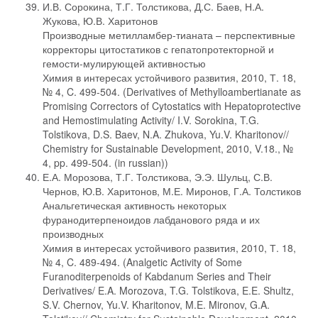
И.В. Сорокина, Т.Г. Толстикова, Д.С. Баев, Н.А.
Жукова, Ю.В. Харитонов
Производные метилламбер-тианата – перспективные
корректоры цитостатиков с гепатопротекторной и
гемости-мулирующей активностью
Химия в интересах устойчивого развития, 2010, Т. 18,
№ 4, C. 499-504. (Derivatives of Methylloambertianate as
Promising Correctors of Cytostatics with Hepatoprotective
and Hemostimulating Activity/ I.V. Sorokina, T.G.
Tolstikova, D.S. Baev, N.A. Zhukova, Yu.V. Kharitonov//
Chemistry for Sustainable Development, 2010, V.18., №
4, pp. 499-504. (in russian))
Е.А. Морозова, Т.Г. Толстикова, Э.Э. Шульц, С.В.
Чернов, Ю.В. Харитонов, М.Е. Миронов, Г.А. Толстиков
Анальгетическая активность некоторых
фуранодитерпеноидов лабданового ряда и их
производных
Химия в интересах устойчивого развития, 2010, Т. 18,
№ 4, C. 489-494. (Analgetic Activity of Some
Furanoditerpenoids of Kabdanum Series and Their
Derivatives/ E.A. Morozova, T.G. Tolstikova, E.E. Shultz,
S.V. Chernov, Yu.V. Kharitonov, M.E. Mironov, G.A.