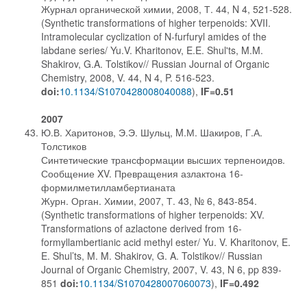
Журнал органической химии, 2008, Т. 44, N 4, 521-528.
(Synthetic transformations of higher terpenoids: XVII.
Intramolecular cyclization of N-furfuryl amides of the
labdane series/ Yu.V. Kharitonov, E.E. Shul'ts, M.M.
Shakirov, G.A. Tolstikov// Russian Journal of Organic
Chemistry, 2008, V. 44, N 4, P. 516-523.
doi:
10.1134/S1070428008040088
),
IF=0.51
2007
Ю.В. Харитонов, Э.Э. Шульц, M.М. Шакиров, Г.А.
Толстиков
Синтетические трансформации высших терпеноидов.
Сообщение XV. Превращения азлактона 16-
формилметилламбертианата
Журн. Орган. Химии, 2007, Т. 43, № 6, 843-854.
(Synthetic transformations of higher terpenoids: XV.
Transformations of azlactone derived from 16-
formyllambertianic acid methyl ester/ Yu. V. Kharitonov, E.
E. Shul’ts, M. M. Shakirov, G. A. Tolstikov// Russian
Journal of Organic Chemistry, 2007, V. 43, N 6, pp 839-
851
doi:
10.1134/S1070428007060073
),
IF=0.492