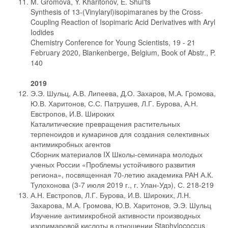
M. Gromova, Y. Kharitonov, E. Shul'ts
Synthesis of 13-(Vinylaryl)isopimaranes by the Cross-
Coupling Reaction of Isopimaric Acid Derivatives with Aryl
Iodides
Chemistry Conference for Young Scientists, 19 - 21
February 2020, Blankenberge, Belgium, Book of Abstr., P.
140
2019
Э.Э. Шульц, А.В. Липеева, Д.О. Захаров, М.А. Громова,
Ю.В. Харитонов, С.С. Патрушев, Л.Г. Бурова, А.Н.
Евстропов, И.В. Широких
Каталитические превращения растительных
терпеноидов и кумаринов для создания селективных
антимикробных агентов
Сборник материалов IX Школы-семинара молодых
ученых России «Проблемы устойчивого развития
региона», посвященная 70-летию академика РАН А.К.
Тулохонова (3-7 июля 2019 г., г. Улан-Удэ), С. 218-219
А.Н. Евстропов, Л.Г. Бурова, И.В. Широких, Л.Н.
Захарова, М.А. Громова, Ю.В. Харитонов, Э.Э. Шульц
Изучение антимикробной активности производных
изопимаровой кислоты в отношении Staphylococcus