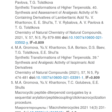
Pavlova, T.G. Tolstikova
Synthetic Transformations of Higher Terpenoids. 40.
Synthesis and Assessment of Analgesic Activity of N-
Containing Derivatives of Lambertianic Acid Yu. V.
Kharitonov, E. E. Shul’ts, T. V. Rybalova, A. V. Pavlova &
T. G. Tolstikova
Chemistry of Natural Chemistry of Natural Compounds,
2021, V. 57, N 5, Pp 879-886
doi:
10.1007/s10600-021-
03502-y
,
IF=0.809
M.A. Gromova, Yu.V. Kharitonov, S.A. Borisov, D.S. Baev,
T.G. Tolstikova, E.E. Shul’ts
Synthetic Transformations of Higher Terpenoids. 39.*
Synthesis and Analgesic Activity of Isopimaric Acid
Derivatives
Chemistry of Natural Compounds (2021), 57, N 5, Pp
474-481
doi:
10.1007/s10600-021-03391-1
,
IF=0.809
M.A. Gromova, Yu.V. Kharitonov, T.C. Golubeva, E.E.
Shults
Macrocyclic peptide-diterpenoid conjugates by a
sequential arylation/peptidecoupling/clickmacrocyclization
procedure.
Макрогетероциклы / Macroheterocycles 2021 14(3) 231-