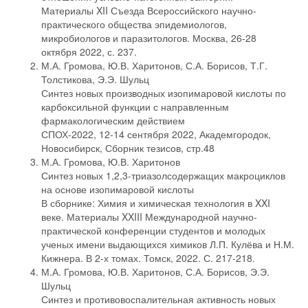
Материалы XII Съезда Всероссийского научно-
практического общества эпидемиологов,
микробиологов и паразитологов. Москва, 26-28
октября 2022, с. 237.
М.А. Громова, Ю.В. Харитонов, С.А. Борисов, Т.Г.
Толстикова, Э.Э. Шульц
Синтез новых производных изопимаровой кислоты по
карбоксильной функции с направленным
фармакологическим действием
СПОХ-2022, 12-14 сентября 2022, Академгородок,
Новосибирск, Сборник тезисов, стр.48
М.А. Громова, Ю.В. Харитонов
Синтез новых 1,2,3-триазолсодержащих макроциклов
на основе изопимаровой кислоты
В сборнике: Химия и химическая технология в XXI
веке. Материалы XXIII Международной научно-
практической конференции студентов и молодых
ученых имени выдающихся химиков Л.П. Кулёва и Н.М.
Кижнера. В 2-х томах. Томск, 2022. С. 217-218.
М.А. Громова, Ю.В. Харитонов, С.А. Борисов, Э.Э.
Шульц
Синтез и противовоспалительная активность новых