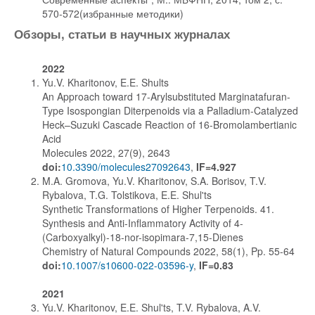
570-572(избранные методики)
Обзоры, статьи в научных журналах
2022
Yu.V. Kharitonov, E.E. Shults
An Approach toward 17-Arylsubstituted Marginatafuran-
Type Isospongian Diterpenoids via a Palladium-Catalyzed
Heck–Suzuki Cascade Reaction of 16-Bromolambertianic
Acid
Molecules 2022, 27(9), 2643
doi:
10.3390/molecules27092643
,
IF=4.927
M.A. Gromova, Yu.V. Kharitonov, S.A. Borisov, T.V.
Rybalova, T.G. Tolstikova, E.E. Shul'ts
Synthetic Transformations of Higher Terpenoids. 41.
Synthesis and Anti-Inflammatory Activity of 4-
(Carboxyalkyl)-18-nor-isopimara-7,15-Dienes
Chemistry of Natural Compounds 2022, 58(1), Pp. 55-64
doi:
10.1007/s10600-022-03596-y
,
IF=0.83
2021
Yu.V. Kharitonov, E.E. Shul'ts, T.V. Rybalova, A.V.