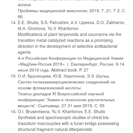
aureus
Проблемы медицинской микологии, 2019, Т. 21, Т 2, С.
66.
E.E. Shults, S.S. Patrushev, А.V. Lipeeva, D.О. Zakharov,
М.А. Gromova, Yu.V. Kharitonov
Modifications of plant terpenoids and coumarins via the
transition metal catalyzed reactions as a promising
direction in the development of selective antibacterial
agents
4-я Российская Конференция по Медицинской Химии
«МедХим-Россия 2019». г. Екатеринбург, Россия, 9-14
июня 2019 года. Abstract book. P. 27
О.И. Брусенцева, Ю.В. Харитонов, Э.Э. Шульц
Синтез полиазамакроциклических соединений на
основе фломизоиковой кислоты
Тезисы докладов XI Всероссийской научной
конференции “Химия и технология растительных
веществ”. Сыктывкар, 27-31 мая 2019, С. 55
O.I. Brusentseva, Yu.V. Kharitonov, E.E. Shults
Synthesis and spectroscopic studies of chiral bis-
triazolium macrocycles with a furan bridge possessing
structural fragment natural diterpenoids