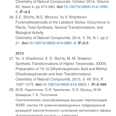
Chemistry of Natural Compounds, October 2014, Volume
50, Issue 4, pp 673-680.
doi:
10.1007/s10600-014-1050-
5
,
IF=0.5
E.E. Shul'ts, M.E. Mironov, Yu.V. Kharitonov
Furanoditerpenoids of the Labdane Series: Occurrence in
Plants, Total Synthesis, Several Transformations, and
Biological Activity
Chemistry of Natural Compounds, 2014, V. 50, N 1, pp 2-
21.
doi:
10.1007/s10600-014-0861-8
,
IF=0.5
2013
Yu. V. Kharitonov, E. E. Shul’ts, M. M. Shakirov
Synthetic Transformations of Higher Terpenoids. XXXIII.
Preparation of 15,16-Dihydroisopimaric Acid and Methyl
Dihydroisopimarate and their Transformations
Chemistry of Natural Compounds, 2013, V. 49, N 6, P.
1067-1075.
doi:
10.1007/s10600-014-0823-1
,
IF=0.598
Ю.В. Харитонов, О.И. Кременко, Э.Э. Шульц, М.М.
Шакиров, Г.А. Толстиков
Синтетические трансформации высших терпеноидов.
XXXII. синтез 16-алкенилзамещенных лабдатриенов
реакцией окислительного сочетания метилового эфира
фломизоиковой кислоты с алкенами