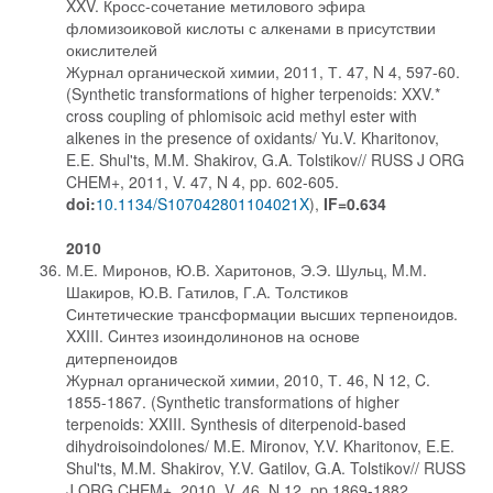
XXV. Кросс-сочетание метилового эфира
фломизоиковой кислоты с алкенами в присутствии
окислителей
Журнал органической химии, 2011, Т. 47, N 4, 597-60.
(Synthetic transformations of higher terpenoids: XXV.*
cross coupling of phlomisoic acid methyl ester with
alkenes in the presence of oxidants/ Yu.V. Kharitonov,
E.E. Shul'ts, M.M. Shakirov, G.A. Tolstikov// RUSS J ORG
CHEM+, 2011, V. 47, N 4, pp. 602-605.
doi:
10.1134/S107042801104021X
),
IF=0.634
2010
М.Е. Миронов, Ю.В. Харитонов, Э.Э. Шульц, M.М.
Шакиров, Ю.В. Гатилов, Г.А. Толстиков
Синтетические трансформации высших терпеноидов.
XXIII. Cинтез изоиндолинонов на основе
дитерпеноидов
Журнал органической химии, 2010, Т. 46, N 12, C.
1855-1867. (Synthetic transformations of higher
terpenoids: XXIII. Synthesis of diterpenoid-based
dihydroisoindolones/ M.E. Mironov, Y.V. Kharitonov, E.E.
Shul'ts, M.M. Shakirov, Y.V. Gatilov, G.A. Tolstikov// RUSS
J ORG CHEM+, 2010, V. 46, N 12, pp 1869-1882.