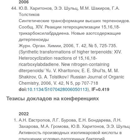
2006
Ю.В. Харитонов, Э.Э. Шульц, M.М. Шакиров, Г.А.
Толстиков
Синтетические трансформации высших терпеноидов.
Сообщ. XIV. Реакции гетероциклизации 15,16,18-
трикарбоксилабдадиена. Новые азотсодержащие
дитерпеноиды
Журн. Орган. Химии, 2006, Т. 42, № 5, 725-735.
(Synthetic transformations of higher terpenoids: XIV.
Heterocyclization reactions of 15,16,18-
ricarboxylabdadiene. New nitrogen-containing
diterpenoids/ Yu. V. Kharitonov, E. E. Shul’ts, M. M.
Shakirov, G. A. Tolstikov// Russian Journal of Organic
Chemistry, 2006, V. 42, N 5, pp 707-718
doi:
10.1134/S1070428006050113
),
IF=0.419
Тезисы докладов на конференциях
2022
А.Н. Евстропов, Л.Г. Бурова, Е.Н. Бондарева, Л.Н.
Захарова, М.А. Громова, Ю.В. Харитонов, Э.Э. Шульц
Активность производных изопимаровой кислоты в
отношении условно-патогенных бактерий.