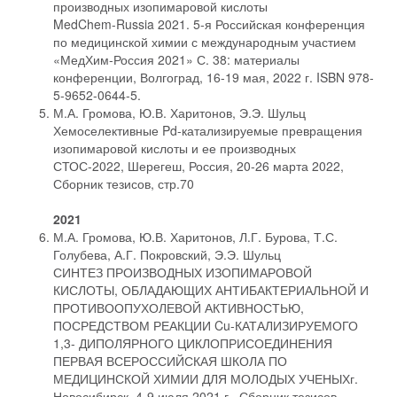
производных изопимаровой кислоты
MedChem-Russia 2021. 5-я Российская конференция
по медицинской химии с международным участием
«МедХим-Россия 2021» С. 38: материалы
конференции, Волгоград, 16-19 мая, 2022 г. ISBN 978-
5-9652-0644-5.
М.А. Громова, Ю.В. Харитонов, Э.Э. Шульц
Хемоселективные Pd-катализируемые превращения
изопимаровой кислоты и ее производных
СТОС-2022, Шерегеш, Россия, 20-26 марта 2022,
Сборник тезисов, стр.70
2021
М.А. Громова, Ю.В. Харитонов, Л.Г. Бурова, Т.С.
Голубева, А.Г. Покровский, Э.Э. Шульц
СИНТЕЗ ПРОИЗВОДНЫХ ИЗОПИМАРОВОЙ
КИСЛОТЫ, ОБЛАДАЮЩИХ АНТИБАКТЕРИАЛЬНОЙ И
ПРОТИВООПУХОЛЕВОЙ АКТИВНОСТЬЮ,
ПОСРЕДСТВОМ РЕАКЦИИ Cu-КАТАЛИЗИРУЕМОГО
1,3- ДИПОЛЯРНОГО ЦИКЛОПРИСОЕДИНЕНИЯ
ПЕРВАЯ ВСЕРОССИЙСКАЯ ШКОЛА ПО
МЕДИЦИНСКОЙ ХИМИИ ДЛЯ МОЛОДЫХ УЧЕНЫХг.
Новосибирск, 4-9 июля 2021 г., Сборник тезисов,