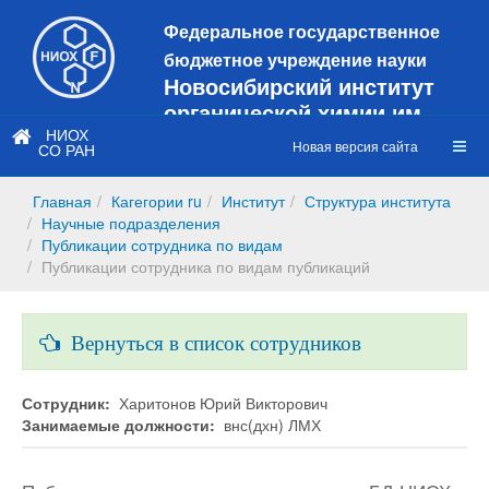
Федеральное государственное
бюджетное учреждение науки
Новосибирский институт
органической химии им.
Н.Н. Ворожцова
НИОХ
Новая версия сайта
СО РАН
Это старая версия сайта!
Новый
сайт
Главная
Кагегории ru
Институт
Структура института
https://web3.nioch.nsc.ru/nioch/
Научные подразделения
Публикации сотрудника по видам
Публикации сотрудника по видам публикаций
Вернуться в список сотрудников
Сотрудник:
Харитонов Юрий Викторович
Занимаемые должности:
внс(дхн) ЛМХ