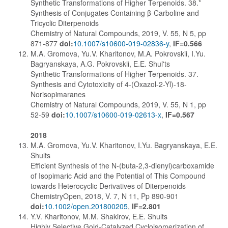
Synthetic Transformations of Higher Terpenoids. 38.*
Synthesis of Conjugates Containing β-Carboline and
Tricyclic Diterpenoids
Chemistry of Natural Compounds, 2019, V. 55, N 5, pp
871-877
doi:
10.1007/s10600-019-02836-y
,
IF=0.566
M.A. Gromova, Yu.V. Kharitonov, M.A. Pokrovskii, I.Yu.
Bagryanskaya, A.G. Pokrovskii, E.E. Shul'ts
Synthetic Transformations of Higher Terpenoids. 37.
Synthesis and Cytotoxicity of 4-(Oxazol-2-Yl)-18-
Norisopimaranes
Chemistry of Natural Compounds, 2019, V. 55, N 1, pp
52-59
doi:
10.1007/s10600-019-02613-x
,
IF=0.567
2018
M.A. Gromova, Yu.V. Kharitonov, I.Yu. Bagryanskaya, E.E.
Shults
Efficient Synthesis of the N-(buta-2,3-dienyl)carboxamide
of Isopimaric Acid and the Potential of This Compound
towards Heterocyclic Derivatives of Diterpenoids
ChemistryOpen, 2018, V. 7, N 11, Pp 890-901
doi:
10.1002/open.201800205
,
IF=2.801
Y.V. Kharitonov, M.M. Shakirov, E.E. Shults
Highly Selective Gold-Catalyzed Cycloisomerization of