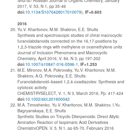
Shul'ts// Russian Journal of Organic Chemistry, January
2017, V. 53, N 1, pp 35-46
doi:
10.1134/S1070428017010079
),
IF=0.603
2016
Yu.V. Kharitonov, M.M. Shakirov, E.E. Shults
Synthesis and spectroscopic studies of chiral macrocyclic
furanolabdanoids connected on the 16,17-positions by
1,2,3-triazole rings with methylene or oxamethylene units
Journal of Inclusion Phenomena and Macrocyclic
Chemistry, April 2016, V. 84, N 3, pp 197-202
doi:
10.1007/s10847-016-0596-1
,
IF=1.253
M.E. Mironov, M.A. Pokrovsky, Yu.V. Kharitonov, M.M.
Shakirov, A.G. Pokrovsky, E.E. Shults
Furanolabdanoid–based 1,2,4-oxadiazoles: Synthesis and
cytotoxic activity
CHEMISTRYSELECT, V. 1, N 3, March 2016, Pp: 417-424
doi:
10.1002/slct.201600042
M.A. Timoshenko, Yu.V. Kharitonov, M.M. Shakirov, I.Yu.
Bagryanskaya, E.E. Shults
Synthetic Studies on Tricyclic Diterpenoids: Direct Allylic
Amination Reaction of Isopimaric Acid Derivatives
ChemistryOPEN, V. 5, N 1, pp 65-70, February 2016