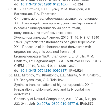
doi:
10.1134/S107042801012016X
),
IF=0.524
Ю.В. Харитонов, Э.Э. Шульц, М.М. Шакиров, И.Ю.
Багрянская, Г.А. Толстиков
Синтетические трансформации высших терпеноидов.
XXII. Взаимодействия производных ламбертиановой
кислоты с цинкорганическими реагентами,
полученными из этилбромалконатов
Журнал органической химии, 2010, Т. 46, N 9, C. 1340-
1348. (Synthetic transformations of higher terpenoids:
XXII. Reactions of lambertianic acid derivatives with
organozinc reagents obtained from ethyl
bromoalkanoates/ Yu.V. Kharitonov, E.E. Shults, M.M.
Shakirov, I.Y. Bagryanskaya, G.A. Tolstikov// RUSS J ORG
CHEM+, 2010, V. 46, N 9, pp 1339-1347.
doi:
10.1134/S1070428010090137
),
IF=0.524
M.E. Mironov, Y.V. Kharitonov, E.E. Shul'ts, M.M. Shakirov,
I.Y. Bagryanskaya, G.A. Tolstikov
Synthetic transformations of higher terpenoids. XXI.*
Preparation of phlomisoic acid and its N-containing
derivatives
Chemistry of Natural Compounds, 2010, V. 46, N 2, pp
233-241.
doi:
10.1007/s10600-010-9577-6
,
IF=0.572