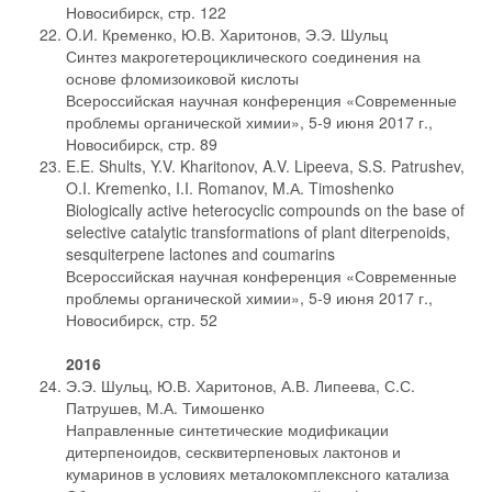
Новосибирск, стр. 122
O.И. Кременко, Ю.В. Харитонов, Э.Э. Шульц
Синтез макрогетероциклического соединения на
основе фломизоиковой кислоты
Всероссийская научная конференция «Современные
проблемы органической химии», 5-9 июня 2017 г.,
Новосибирск, стр. 89
E.E. Shults, Y.V. Kharitonov, A.V. Lipeeva, S.S. Patrushev,
O.I. Kremenko, I.I. Romanov, M.А. Timoshenko
Biologically active heterocyclic compounds on the base of
selective catalytic transformations of plant diterpenoids,
sesquiterpene lactones and coumarins
Всероссийская научная конференция «Современные
проблемы органической химии», 5-9 июня 2017 г.,
Новосибирск, стр. 52
2016
Э.Э. Шульц, Ю.В. Харитонов, А.В. Липеева, С.С.
Патрушев, М.А. Тимошенко
Направленные синтетические модификации
дитерпеноидов, сесквитерпеновых лактонов и
кумаринов в условиях металокомплексного катализа