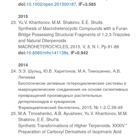
doi:
10.1002/open.201500187
,
IF=3.585
2015
Yu.V. Kharitonov, M.M. Shakirov, E.E. Shults
Synthesis of Macroheterocyclic Compounds with a Furan
Bridge Possessing Structural Fragments of 1,2,3-Triazoles
and Natural Diterpenoids
MACROHETEROCYCLES, 2015, V. 8, N 1, Pp 81-88
doi:
10.6060/mhc141138s
,
IF=0.942
2014
Э.Э. Шульц, Ю.В. Харитонов, М.А. Тимошенко, А.В.
Липеева
Биологически активные гетероциклические системы и
макроциклические соединения на основе селективных
превращений производных растительных
дитерпеноидов и кумаринов.
Фармацевтический бюллетень. 2015. № 1-2.C.38-49
M.A. Timoshenko, A.B. Ayusheev, Yu.V. Kharitonov, M.M.
Shakirov, E.E. Shul'ts
Synthetic Transformations of Higher Terpenoids. XXXIV.*
Preparation of Carboxyl Derivatives of Isopimaric Acid