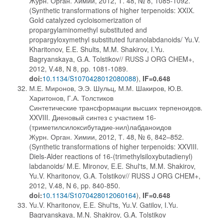
Журн. Орган. Химии, 2012, Т. 48, № 8, 1085-1092.
(Synthetic transformations of higher terpenoids: XXIX.
Gold catalyzed cycloisomerization of
propargylaminomethyl substituted and
propargyloxymethyl substituted furanolabdanoids/ Yu.V.
Kharitonov, E.E. Shults, M.M. Shakirov, I.Yu.
Bagryanskaya, G.A. Tolstikov// RUSS J ORG CHEM+,
2012, V.48, N 8, pp. 1081-1089.
doi:
10.1134/S1070428012080088
),
IF=0.648
М.Е. Миронов, Э.Э. Шульц, М.М. Шакиров, Ю.В.
Харитонов, Г.А. Толстиков
Синтетические трансформации высших терпеноидов.
XXVIII. Диеновый синтез с участием 16-
(триметилсилоксибутадие-нил)лабданоидов
Журн. Орган. Химии, 2012, Т. 48, № 6, 842–852.
(Synthetic transformations of higher terpenoids: XXVIII.
Diels-Alder reactions of 16-(trimethylsiloxybutadienyl)
labdanoids/ M.E. Mironov, E.E. Shul'ts, M.M. Shakirov,
Yu.V. Kharitonov, G.A. Tolstikov// RUSS J ORG CHEM+,
2012, V.48, N 6, pp. 840-850.
doi:
10.1134/S1070428012060164
),
IF=0.648
Yu.V. Kharitonov, E.E. Shul'ts, Yu.V. Gatilov, I.Yu.
Bagryanskaya, M.N. Shakirov, G.A. Tolstikov