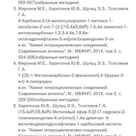
565-567(избранные методики)
Миронов М.Е., Харитонов Ю.В., Шульц Э.Э., Толстиков
Г.А.
4-Карбокси-2-(4-метилсульфанил-1-метокси-1-
оксобутан-2-ил)-7-{2-[(1S,4aS,8aR)-1,6,4a-триметил-1-
метоксикарбонил-1,2,3,4,4a,7,8,8a-
октагидронафталин-5-ил]этил}изоиндолин-3-он
в кн. "Химия гетероциклических соединений.
Современные аспекты", М.: МБФНП, 2014, том 2, с.
324-328(избранные методики)
Миронов М.Е., Харитонов Ю.В., Шульц Э.Э., Толстиков
Г.А.
1-[(S)-1-Метоксикарбонил-2-фенилэтил]-2-(фуран-3-
ил)-4-пиперидон
в кн. "Химия гетероциклических соединений.
Современные аспекты", М.: МБФНП, 2014, том 2, с.
329-330(избранные методики)
Харитонов Ю.В., Шульц Э.Э., Толстиков Г.А.
(1S,4аR,5S,8аR)-Метиловый эфир 5-[2-(7-гидрокси-2-
тозилизоиндолин-4-ил)этил]-1,4а-диметил- 6-
метилендекагидронафталин-1-карбоновой кислоты
в кн. "Химия гетероциклических соединений.
Современные аспекты", М.: МБФНП, 2014, том 2, с.