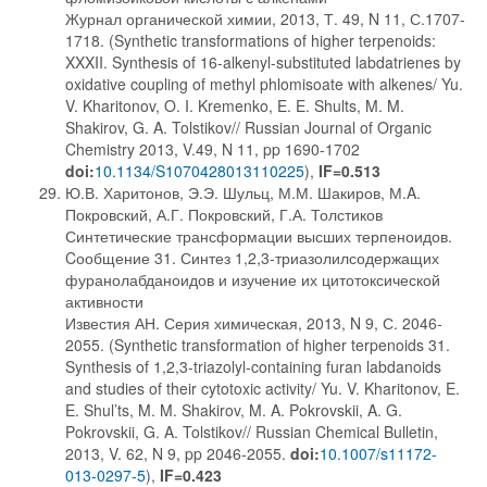
Журнал органической химии, 2013, Т. 49, N 11, С.1707-
1718. (Synthetic transformations of higher terpenoids:
XXXII. Synthesis of 16-alkenyl-substituted labdatrienes by
oxidative coupling of methyl phlomisoate with alkenes/ Yu.
V. Kharitonov, O. I. Kremenko, E. E. Shults, M. M.
Shakirov, G. A. Tolstikov// Russian Journal of Organic
Chemistry 2013, V.49, N 11, pp 1690-1702
doi:
10.1134/S1070428013110225
),
IF=0.513
Ю.В. Харитонов, Э.Э. Шульц, М.М. Шакиров, М.A.
Покровский, А.Г. Покровский, Г.А. Толстиков
Синтетические трансформации высших терпеноидов.
Cообщение 31. Синтез 1,2,3-триазолилсодержащих
фуранолабданоидов и изучение их цитотоксической
активности
Известия АН. Серия химическая, 2013, N 9, С. 2046-
2055. (Synthetic transformation of higher terpenoids 31.
Synthesis of 1,2,3-triazolyl-containing furan labdanoids
and studies of their cytotoxic activity/ Yu. V. Kharitonov, E.
E. Shul’ts, M. M. Shakirov, M. A. Pokrovskii, A. G.
Pokrovskii, G. A. Tolstikov// Russian Chemical Bulletin,
2013, V. 62, N 9, pp 2046-2055.
doi:
10.1007/s11172-
013-0297-5
),
IF=0.423