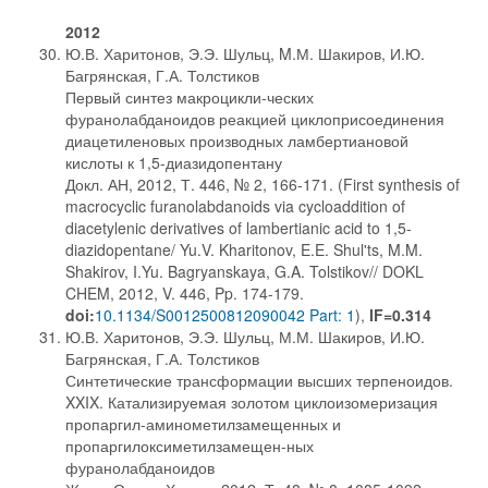
2012
Ю.В. Харитонов, Э.Э. Шульц, M.М. Шакиров, И.Ю.
Багрянская, Г.А. Толстиков
Первый синтез макроцикли-ческих
фуранолабданоидов реакцией циклоприсоединения
диацетиленовых производных ламбертиановой
кислоты к 1,5-диазидопентану
Докл. АН, 2012, Т. 446, № 2, 166-171. (First synthesis of
macrocyclic furanolabdanoids via cycloaddition of
diacetylenic derivatives of lambertianic acid to 1,5-
diazidopentane/ Yu.V. Kharitonov, E.E. Shul'ts, M.M.
Shakirov, I.Yu. Bagryanskaya, G.A. Tolstikov// DOKL
CHEM, 2012, V. 446, Pp. 174-179.
doi:
10.1134/S0012500812090042 Part: 1
),
IF=0.314
Ю.В. Харитонов, Э.Э. Шульц, М.М. Шакиров, И.Ю.
Багрянская, Г.А. Толстиков
Синтетические трансформации высших терпеноидов.
XXIX. Катализируемая золотом циклоизомеризация
пропаргил-аминометилзамещенных и
пропаргилоксиметилзамещен-ных
фуранолабданоидов