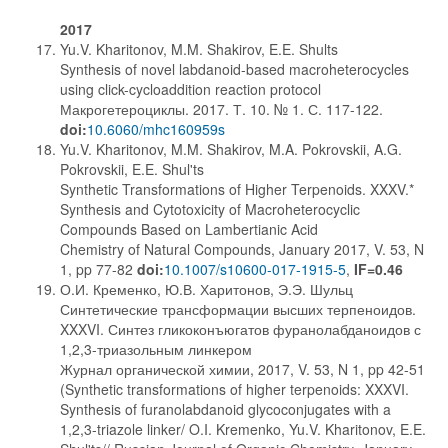
2017
Yu.V. Kharitonov, M.M. Shakirov, E.E. Shults
Synthesis of novel labdanoid-based macroheterocycles
using click-cycloaddition reaction protocol
Макрогетероциклы. 2017. Т. 10. № 1. С. 117-122.
doi:
10.6060/mhc160959s
Yu.V. Kharitonov, M.M. Shakirov, M.A. Pokrovskii, A.G.
Pokrovskii, E.E. Shul'ts
Synthetic Transformations of Higher Terpenoids. XXXV.*
Synthesis and Cytotoxicity of Macroheterocyclic
Compounds Based on Lambertianic Acid
Chemistry of Natural Compounds, January 2017, V. 53, N
1, pp 77-82
doi:
10.1007/s10600-017-1915-5
,
IF=0.46
О.И. Кременко, Ю.В. Харитонов, Э.Э. Шульц
Синтетические трансформации высших терпеноидов.
XXXVI. Синтез гликоконъюгатов фуранолабданоидов с
1,2,3-триазольным линкером
Журнал органической химии, 2017, V. 53, N 1, pp 42-51
(Synthetic transformations of higher terpenoids: XXXVI.
Synthesis of furanolabdanoid glycoconjugates with a
1,2,3-triazole linker/ O.I. Kremenko, Yu.V. Kharitonov, E.E.