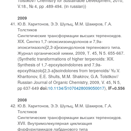
Tolstikov// Chemistry for Sustainable Development, 2010,
V.18., № 4, pp .489-494. (in russian))
2009
Ю.В. Харитонов, Э.Э. Шульц, M.М. Шакиров, Г.А.
Толстиков
Синтетические трансформации высших терпеноидов.
XIX. Cинтез 1,7-эпоксиизоиндолонов и 7,9а-
эпокситиазоло[2,3-a]изоиндолонов терпенового типа.
Журнал органической химии, 2009, Т. 45, N 5. 655-667.
(Synthetic transformations of higher terpenoids: XIX.
Synthesis of 1,7-epoxyisoindolones and 7,9a-
epoxythiazolo[2,3-a]isoindolones from terpenoids/ Yu.V.
Kharitonov, E.E. Shults, M.M. Shakirov, G.A. Tolstikov//
Russian Journal of Organic Chemistry, 2009, V. 45, N 5,
pp 637-649
doi:
10.1134/S1070428009050017
),
IF=0.556
2008
Ю.В. Харитонов, Э.Э. Шульц, M.М. Шакиров, Г.А.
Толстиков
Синтетические трансформации высших терпеноидов.
XVII. Внутримолекулярная циклизация
фурфуриламидов лабданового типа