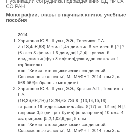
Публикации сотрудника подразделения БД НИОХ
СО РАН
Монографии, главы в научных книгах, учебные
пособия
2014
Харитонов Ю.В., Шульц Э.Э., Толстиков Г.А.
Z-(1S,4aR,5S)-Метил 1,4а-диметил-6-метилен-5-{2-[2-
(6-оксо-3-фенил-1,6-дигидро[1,2,4]- триазин-5-
илиденметил)фур-3-ил]этил}декагидронафталин-1-
карбоксилат
в кн. "Химия гетероциклических соединений.
Современные аспекты", М.: МБФНП, 2014, том 2, с.
568-569(избранные методики)
Харитонов Ю.В., Шульц Э.Э., Крысин А.П., Толстиков
Г.А.
(1R,2S,6R,7R),(1S,2R,6S,7S)-8-[(13,14,15,16)-
тетранор-18-гидроксиметиллабда-8(17)-ен-12-ил]-N-[4-
гидрокси-3,5-(ди-трет-бутил)фенилпропил]-10-окса-4-
азатрицикло-[5,2,1,02,6]дец-8-ены
в кн. "Химия гетероциклических соединений.
Современные аспекты", М.: МБФНП, 2014, том 2, с.