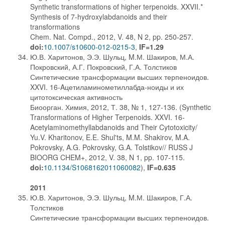
Synthetic transformations of higher terpenoids. XXVII.*
Synthesis of 7-hydroxylabdanoids and their
transformations
Chem. Nat. Compd., 2012, V. 48, N 2, pp. 250-257.
doi:
10.1007/s10600-012-0215-3
,
IF=1.29
Ю.В. Харитонов, Э.Э. Шульц, M.М. Шакиров, М.А.
Покровский, А.Г. Покровский, Г.А. Толстиков
Синтетические трансформации высших терпеноидов.
XXVI. 16-Aцетиламинометиллабда-ноиды и их
цитотоксическая активность
Биоорган. Химия, 2012, Т. 38, № 1, 127-136. (Synthetic
Transformations of Higher Terpenoids. XXVI. 16-
Acetylaminomethyllabdanoids and Their Cytotoxicity/
Yu.V. Kharitonov, E.E. Shul'ts, M.M. Shakirov, M.A.
Pokrovsky, A.G. Pokrovsky, G.A. Tolstikov// RUSS J
BIOORG CHEM+, 2012, V. 38, N 1, pp. 107-115.
doi:
10.1134/S1068162011060082
),
IF=0.635
2011
Ю.В. Харитонов, Э.Э. Шульц, M.М. Шакиров, Г.А.
Толстиков
Синтетические трансформации высших терпеноидов.