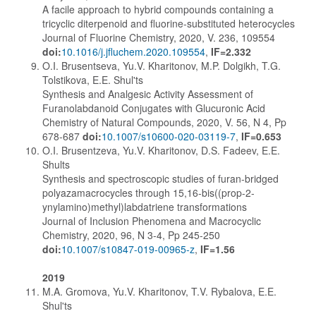
A facile approach to hybrid compounds containing a
tricyclic diterpenoid and fluorine-substituted heterocycles
Journal of Fluorine Chemistry, 2020, V. 236, 109554
doi:
10.1016/j.jfluchem.2020.109554
,
IF=2.332
O.I. Brusentseva, Yu.V. Kharitonov, M.P. Dolgikh, T.G.
Tolstikova, E.E. Shul'ts
Synthesis and Analgesic Activity Assessment of
Furanolabdanoid Conjugates with Glucuronic Acid
Chemistry of Natural Compounds, 2020, V. 56, N 4, Pp
678-687
doi:
10.1007/s10600-020-03119-7
,
IF=0.653
O.I. Brusentzeva, Yu.V. Kharitonov, D.S. Fadeev, E.E.
Shults
Synthesis and spectroscopic studies of furan-bridged
polyazamacrocycles through 15,16-bis((prop-2-
ynylamino)methyl)labdatriene transformations
Journal of Inclusion Phenomena and Macrocyclic
Chemistry, 2020, 96, N 3-4, Pp 245-250
doi:
10.1007/s10847-019-00965-z
,
IF=1.56
2019
M.A. Gromova, Yu.V. Kharitonov, T.V. Rybalova, E.E.
Shul'ts