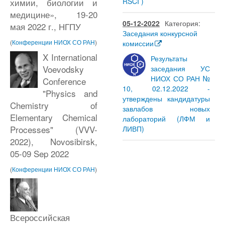
RSCI )
химии, биологии и
медицине», 19-20
05-12-2022
Категория:
мая 2022 г., НГПУ
Заседания конкурсной
(
Конференции НИОХ СО РАН
)
комиссии
X International
Результаты
Voevodsky
заседания УС
НИОХ СО РАН №
Conference
10, 02.12.2022 -
"Physics and
утверждены кандидатуры
Chemistry of
завлабов новых
Elementary Chemical
лабораторий (ЛФМ и
Processes" (VVV-
ЛИВП)
2022), Novosibirsk,
05-09 Sep 2022
(
Конференции НИОХ СО РАН
)
Всероссийская