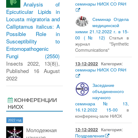
Analysis of
семинары НИОХ СО РАН
Epicuticular Lipids in
Locusta migratoria and
Семинар Отдела
медицинской
Calliptamus italicus: A
химии 21.12.2022 г. в 15-
Possible Role in
00 (№ 12)
Статья в
Susceptibility to
журнал "Synthetic
Entomopathogenic
Communications"
Fungi
(2550)
Insects 2022, 13(8)),
13-12-2022
Категория:
семинары НИОХ СО РАН
Published 16 August
2022
Заседание
объединенного
научного
КОНФЕРЕНЦИИ
семинара № 13,
НИОХ
16.12.2022 15-00
в
конференц-зале НИОХ
2022 год
Молодежная
12-12-2022
Категория:
Поздравления
научная