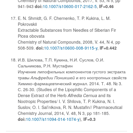
Chemistry of Natural Compounds, 2017, V. 53, N 5, pp
941-943
doi:
10.1007/s10600-017-2162-5
,
IF=0.46
E. N. Shmidt, G. F. Chernenko, T. P. Kukina, L. M.
Pokrovskii
Extractable Substances from Needles of Siberian Fir
Picea obovata
Chemistry of Natural Compounds, 2008, V. 44, N 4, pp
508-509.
doi:
10.1007/s10600-008-9115-y
,
IF=0.442
И.В. Шилова, Т.П. Кукина, Н.И. Суслов, О.И.
Сальникова, Р.Н. Мустафин
Изучение липофильных компонентов густого экстракта
травы
Альфредии Поникшей
и его ноотропных свойств
Химико-фармацевтический журнал. 2014. Т. 48. № 3.
С. 26-30. (Studies of the Lipophilic Components of a
Dense Extract of the Herb
Alfredia Cernua
and its
Nootropic Properties/ I. V. Shilova, T. P. Kukina, N. I.
Suslov, O. I. Sal’nikova, R. N. Mustafin// Pharmaceutical
Chemistry Journal, 2014, V. 48, N 3, pp 181-185.
doi:
10.1007/s11094-014-1074-y
),
IF=0.3