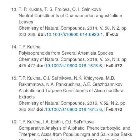
T. P. Kukina, T. S. Frolova, O. I. Salnikova
Neutral Constituents of Chamaenerion angustifolium
Leaves
Chemistry of Natural Compounds, 2014, V. 50, N 2, pp
233-236.
doi:
10.1007/s10600-014-0920-1
,
IF=0.5
T.P. Kukina
Polyisoprenoids from Several Artemisia Species
Chemistry of Natural Compounds, 2016, V. 52, N 3, pp
475-477
doi:
10.1007/s10600-016-1676-6
,
IF=0.472
T.P. Kukina, O.I. Sal'nikova, N.K. Khidyrova, M.D.
Rakhmatova, N.A. Pankrushina, A.E. Grazhdannikov
Aliphatic and Terpene Constituents of Alcea nudiflora
Extracts
Chemistry of Natural Compounds, 2016, V.52, N 2, pp
285-287
doi:
10.1007/s10600-016-1615-6
,
IF=0.472
T.P. Kukina, I.A. Elshin, O.I. Sal'nikova
Comparative Analysis of Aliphatic, Phenolcarboxylic, and
Triterpenic Acids from Populus nigra and Salix alba Barks