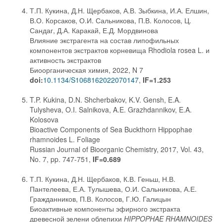
Т.П. Кукина, Д.Н. Щербаков, А.В. Зыбкина, И.А. Елшин,
В.О. Корсаков, О.И. Сальникова, П.В. Колосов, Ц.
Сандаг, Д.А. Каракай, Е.Д. Мордвинова
Влияние экстрагента на состав липофильных
компонентов экстрактов корневища Rhodiola rosea L. и
активность экстрактов
Биоорганическая химия, 2022, N 7
doi:
10.1134/S1068162022070147
,
IF=1.253
T.P. Kukina, D.N. Shcherbakov, K.V. Gensh, E.A.
Tulysheva, O.I. Salnikova, A.E. Grazhdannikov, E.A.
Kolosova
Bioactive Components of Sea Buckthorn Hippophae
rhamnoides L. Foliage
Russian Journal of Bioorganic Chemistry, 2017, Vol. 43,
No. 7, pp. 747-751,
IF=0.689
Т.П. Кукина, Д.Н. Щербаков, К.В. Геньш, Н.В.
Пантелеева, Е.А. Тулышева, О.И. Сальникова, А.Е.
Гражданников, П.В. Колосов, Г.Ю. Галицын
Биоактивные компоненты эфирного экстракта
древесной зелени облепихи
HIPPOPHAE RHAMNOIDES