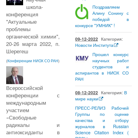
школа-
Поздравляем
Алину Сонину с
конференция
победой в
"Актуальные
конкурсе "УМНИК" !
проблемы
органической химии",
09-12-2022
Категория:
20-26 марта 2022, п.
Новости Института
Шерегеш
Прошел конкурс
научных работ
(
Конференции НИОХ СО РАН
)
студентов и
аспирантов в НИОХ СО
РАН
Всероссийской
08-12-2022
Категория:
В
конференции с
мире науки
международным
ПРЕСС-РЕЛИЗ Рабочей
участием
Группы по оценке
«Свободные
качества и отбору
радикалы и
журналов в Russian
антиоксиданты в
Science Citation Index (