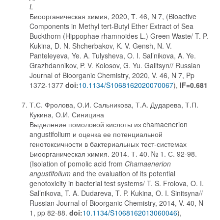
L
Биоорганическая химия, 2020, Т. 46, N 7, (Bioactive
Components in Methyl tert-Butyl Ether Extract of Sea
Buckthorn (Hippophae rhamnoides L.) Green Waste/ T. P.
Kukina, D. N. Shcherbakov, K. V. Gensh, N. V.
Panteleyeva, Ye. A. Tulysheva, O. I. Sal’nikova, A. Ye.
Grazhdannikov, P. V. Kolosov, G. Yu. Galitsyn// Russian
Journal of Bioorganic Chemistry, 2020, V. 46, N 7, Pp
1372-1377
doi:
10.1134/S1068162020070067
),
IF=0.681
Т.С. Фролова, О.И. Сальникова, Т.А. Дударева, Т.П.
Кукина, О.И. Синицина
Выделение помоловой кислоты из chamaenerion
angustifolium и оценка ее потенциальной
генотоксичности в бактериальных тест-системах
Биоорганическая химия. 2014. Т. 40. № 1. С. 92-98.
(Isolation of pomolic acid from
Chamaenerion
angustifolium
and the evaluation of its potential
genotoxicity in bacterial test systems/ T. S. Frolova, O. I.
Sal’nikova, T. A. Dudareva, T. P. Kukina, O. I. Sinitsyna//
Russian Journal of Bioorganic Chemistry, 2014, V. 40, N
1, pp 82-88.
doi:
10.1134/S1068162013060046
),