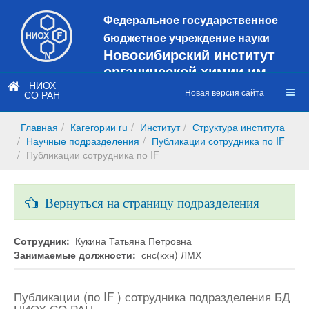
Федеральное государственное
бюджетное учреждение науки
Новосибирский институт
органической химии им.
Н.Н. Ворожцова
НИОХ
Новая версия сайта
СО РАН
Это старая версия сайта!
Новый
сайт
Главная
Кагегории ru
Институт
Структура института
https://web3.nioch.nsc.ru/nioch/
Научные подразделения
Публикации сотрудника по IF
Публикации сотрудника по IF
Вернуться на страницу подразделения
Сотрудник:
Кукина Татьяна Петровна
Занимаемые должности:
снс(кхн) ЛМХ
Публикации (по IF ) сотрудника подразделения БД
НИОХ СО РАН