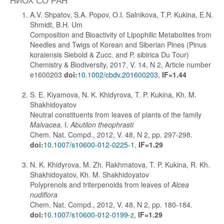
A.V. Shpatov, S.A. Popov, O.I. Salnikova, T.P. Kukina, E.N.
Shmidt, B.H. Um
Composition and Bioactivity of Lipophilic Metabolites from
Needles and Twigs of Korean and Siberian Pines (Pinus
koraiensis Siebold & Zucc. and P. sibirica Du Tour)
Chemistry & Biodiversity, 2017, V. 14, N 2, Article number
e1600203
doi:
10.1002/cbdv.201600203
,
IF=1.44
S. E. Kiyamova, N. K. Khidyrova, T. P. Kukina, Kh. M.
Shakhidoyatov
Neutral constituents from leaves of plants of the family
Malvacea
. I.
Abutilon theophrasti
Chem. Nat. Compd., 2012, V. 48, N 2, pp. 297-298.
doi:
10.1007/s10600-012-0225-1
,
IF=1.29
N. K. Khidyrova, M. Zh. Rakhmatova, T. P. Kukina, R. Kh.
Shakhidoyatov, Kh. M. Shakhidoyatov
Polyprenols and triterpenoids from leaves of
Alcea
nudiflora
Chem. Nat. Compd., 2012, V. 48, N 2, pp. 180-184.
doi:
10.1007/s10600-012-0199-z
,
IF=1.29