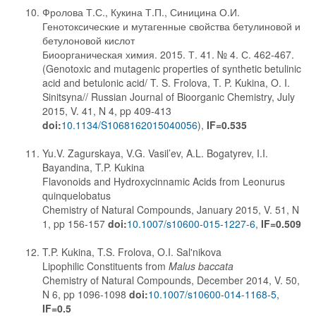
Фролова Т.С., Кукина Т.П., Синицина О.И.
Генотоксические и мутагенные свойства бетулиновой и
бетулоновой кислот
Биоорганическая химия. 2015. Т. 41. № 4. С. 462-467.
(Genotoxic and mutagenic properties of synthetic betulinic
acid and betulonic acid/ T. S. Frolova, T. P. Kukina, O. I.
Sinitsyna// Russian Journal of Bioorganic Chemistry, July
2015, V. 41, N 4, pp 409-413
doi:
10.1134/S1068162015040056
),
IF=0.535
Yu.V. Zagurskaya, V.G. Vasil’ev, A.L. Bogatyrev, I.I.
Bayandina, T.P. Kukina
Flavonoids and Hydroxycinnamic Acids from Leonurus
quinquelobatus
Chemistry of Natural Compounds, January 2015, V. 51, N
1, pp 156-157
doi:
10.1007/s10600-015-1227-6
,
IF=0.509
T.P. Kukina, T.S. Frolova, O.I. Sal'nikova
Lipophilic Constituents from
Malus baccata
Chemistry of Natural Compounds, December 2014, V. 50,
N 6, pp 1096-1098
doi:
10.1007/s10600-014-1168-5
,
IF=0.5