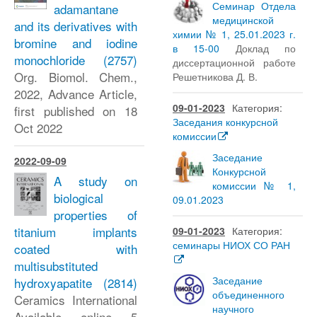
Семинар Отдела
adamantane
медицинской
and its derivatives with
химии № 1, 25.01.2023 г.
bromine and iodine
в 15-00
Доклад по
monochloride
(2757)
диссертационной работе
Org. Biomol. Chem.,
Решетникова Д. В.
2022, Advance Article,
09-01-2023
Категория:
first published on 18
Заседания конкурсной
Oct 2022
комиссии
Заседание
2022-09-09
Конкурсной
A study on
комиссии № 1,
biological
09.01.2023
properties of
titanium implants
09-01-2023
Категория:
семинары НИОХ СО РАН
coated with
multisubstituted
Заседание
hydroxyapatite
(2814)
объединенного
Ceramics International
научного
Available online 5