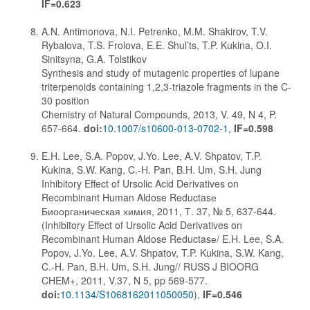
IF=0.623
A.N. Antimonova, N.I. Petrenko, M.M. Shakirov, T.V.
Rybalova, T.S. Frolova, E.E. Shul’ts, T.P. Kukina, O.I.
Sinitsyna, G.A. Tolstikov
Synthesis and study of mutagenic properties of lupane
triterpenoids containing 1,2,3-triazole fragments in the C-
30 position
Chemistry of Natural Compounds, 2013, V. 49, N 4, P.
657-664.
doi:
10.1007/s10600-013-0702-1
,
IF=0.598
E.H. Lee, S.A. Popov, J.Yo. Lee, A.V. Shpatov, T.P.
Kukina, S.W. Kang, C.-H. Pan, B.H. Um, S.H. Jung
Inhibitory Effect of Ursolic Acid Derivatives on
Recombinant Human Aldose Reductasе
Биоорганическая химия, 2011, Т. 37, № 5, 637-644.
(Inhibitory Effect of Ursolic Acid Derivatives on
Recombinant Human Aldose Reductasе/ E.H. Lee, S.A.
Popov, J.Yo. Lee, A.V. Shpatov, T.P. Kukina, S.W. Kang,
C.-H. Pan, B.H. Um, S.H. Jung// RUSS J BIOORG
CHEM+, 2011, V.37, N 5, pp 569-577.
doi:
10.1134/S1068162011050050
),
IF=0.546