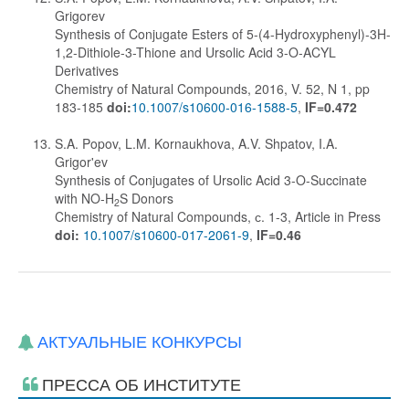
Grigorev
Synthesis of Conjugate Esters of 5-(4-Hydroxyphenyl)-3H-
1,2-Dithiole-3-Thione and Ursolic Acid 3-O-ACYL
Derivatives
Chemistry of Natural Compounds, 2016, V. 52, N 1, pp
183-185
doi:
10.1007/s10600-016-1588-5
,
IF=0.472
S.A. Popov, L.M. Kornaukhova, A.V. Shpatov, I.A.
Grigor'ev
Synthesis of Conjugates of Ursolic Acid 3-O-Succinate
with NO-H
S Donors
2
Chemistry of Natural Compounds, с. 1-3, Article in Press
doi:
10.1007/s10600-017-2061-9
,
IF=0.46
АКТУАЛЬНЫЕ КОНКУРСЫ
ПРЕССА ОБ ИНСТИТУТЕ