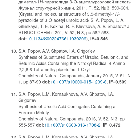
диметил-1
H
-пиразолида 3-О-ацетилурсоловой кислоты
Журнал структурной химии, 2011, Т. 52, № 3, 599-604.
(Crystal and molecular structure of 3,5-dimethyl-1
H
-
pyrazolide of 3-O-acetyl ursolic acid/ S. A. Popov, L. A.
Glinskaya, T. E. Kokina, R. F. Klevtsova, A. V. Shpatov// J
STRUCT CHEM+, 201, V. 52, N 3, pp 582-588.
doi:
10.1134/S0022476611030206
),
IF=0.546
S.A. Popov, A.V. Shpatov, I.A. Grigor’ev
Synthesis of Substituted Esters of Ursolic, Betulonic, and
Betulinic Acids Containing the Nitroxyl Radical 4-Amino-
2,2,6,6-Tetramethylpiperidine-1-Oxyl
Chemistry of Natural Compounds, January 2015, V. 51, N
1, pp 87-90
doi:
10.1007/s10600-015-1209-8
,
IF=0.509
S.A. Popov, L.M. Kornaukhova, A.V. Shpatov, I.A.
Grigor'ev
Synthesis of Ursolic Acid Conjugates Containing a
Furoxan Moiety
Chemistry of Natural Compounds, 2016, V. 52, N 3, pp
555-557
doi:
10.1007/s10600-016-1708-2
,
IF=0.472
S.A. Popov, L.M. Kornaukhova, A.V. Shpatov, I.A.