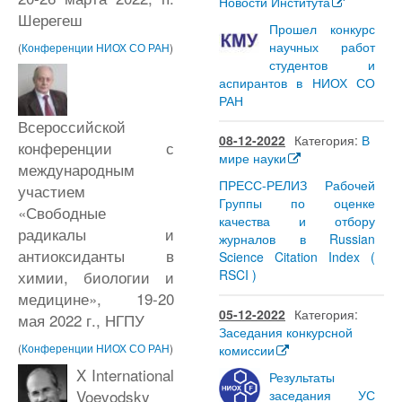
Новости Института
Шерегеш
Прошел конкурс
научных работ
(
Конференции НИОХ СО РАН
)
студентов и
аспирантов в НИОХ СО
РАН
Всероссийской
08-12-2022
Категория:
В
конференции с
мире науки
международным
ПРЕСС-РЕЛИЗ Рабочей
участием
Группы по оценке
«Свободные
качества и отбору
радикалы и
журналов в Russian
антиоксиданты в
Science Citation Index (
RSCI )
химии, биологии и
медицине», 19-20
05-12-2022
Категория:
мая 2022 г., НГПУ
Заседания конкурсной
(
Конференции НИОХ СО РАН
)
комиссии
X International
Результаты
Voevodsky
заседания УС