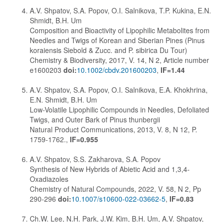
A.V. Shpatov, S.A. Popov, O.I. Salnikova, T.P. Kukina, E.N.
Shmidt, B.H. Um
Composition and Bioactivity of Lipophilic Metabolites from
Needles and Twigs of Korean and Siberian Pines (Pinus
koraiensis Siebold & Zucc. and P. sibirica Du Tour)
Chemistry & Biodiversity, 2017, V. 14, N 2, Article number
e1600203
doi:
10.1002/cbdv.201600203
,
IF=1.44
A.V. Shpatov, S.A. Popov, O.I. Salnikova, E.A. Khokhrina,
E.N. Shmidt, B.H. Um
Low-Volatile Lipophilic Compounds in Needles, Defoliated
Twigs, and Outer Bark of Pinus thunbergii
Natural Product Communications, 2013, V. 8, N 12, P.
1759-1762.,
IF=0.955
A.V. Shpatov, S.S. Zakharova, S.A. Popov
Synthesis of New Hybrids of Abietic Acid and 1,3,4-
Oxadiazoles
Chemistry of Natural Compounds, 2022, V. 58, N 2, Pp
290-296
doi:
10.1007/s10600-022-03662-5
,
IF=0.83
Ch.W. Lee, N.H. Park, J.W. Kim, B.H. Um, A.V. Shpatov,