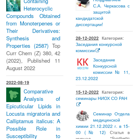
Containing
С.А. Черкасова с
Heterocyclic
защитой
Compounds Obtained
кандидатской
from Monoterpenes or
диссертации!
Their Derivatives:
Synthesis and
28-12-2022
Категория:
Заседания конкурсной
Properties
(2587)
Top
комиссии
Curr Chem (Z) 380, 42
(2022), Published 11
Заседание
Конкурсной
August 2022
комиссии № 11,
23.12.2022
2022-08-19
Comparative
15-12-2022
Категория:
Analysis of
семинары НИОХ СО РАН
Epicuticular Lipids in
Locusta migratoria and
Семинар Отдела
медицинской
Calliptamus italicus: A
химии 21.12.2022 г. в 15-
Possible Role in
00 (№ 12)
Статья в
Susceptibility to
журнал "Synthetic