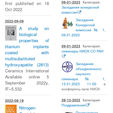
09-01-2023
Категория:
first published on 18
Заседания конкурсной
Oct 2022
комиссии
Заседание
2022-09-09
Конкурсной
A study on
комиссии № 1,
biological
09.01.2023
properties of
titanium implants
09-01-2023
Категория:
семинары НИОХ СО РАН
coated with
multisubstituted
Заседание
hydroxyapatite
(2813)
объединенного
Ceramics International
научного
Available online 5
семинара № 1,
September 2022y,
13.01.2023 11-00
в
IF=5,532
конференц-зале НИОХ
28-12-2022
Категория:
2022-08-19
Поздравления
Nitrogen-
Поздравляем