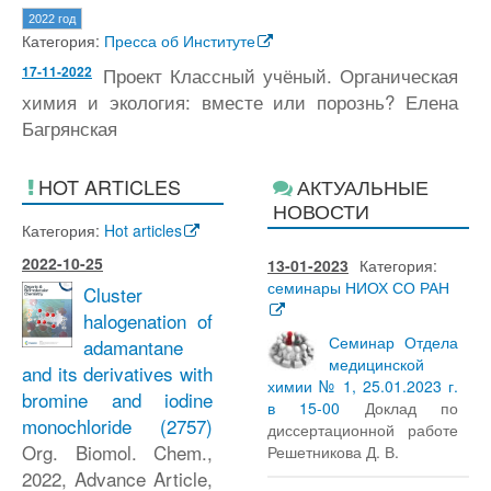
2022 год
Категория:
Пресса об Институте
17-11-2022
Проект Классный учёный. Органическая
химия и экология: вместе или порознь? Елена
Багрянская
HOT ARTICLES
АКТУАЛЬНЫЕ
НОВОСТИ
Категория:
Hot articles
2022-10-25
13-01-2023
Категория:
семинары НИОХ СО РАН
Cluster
halogenation of
Семинар Отдела
adamantane
медицинской
and its derivatives with
химии № 1, 25.01.2023 г.
bromine and iodine
в 15-00
Доклад по
monochloride
(2757)
диссертационной работе
Org. Biomol. Chem.,
Решетникова Д. В.
2022, Advance Article,