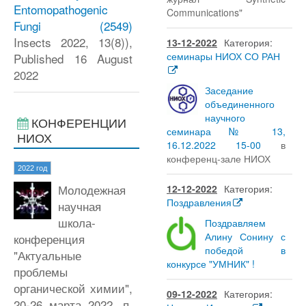
Entomopathogenic
Communications"
Fungi
(2549)
Insects 2022, 13(8)),
13-12-2022
Категория:
семинары НИОХ СО РАН
Published 16 August
2022
Заседание
объединенного
научного
КОНФЕРЕНЦИИ
семинара № 13,
НИОХ
16.12.2022 15-00
в
конференц-зале НИОХ
2022 год
Молодежная
12-12-2022
Категория:
Поздравления
научная
школа-
Поздравляем
Алину Сонину с
конференция
победой в
"Актуальные
конкурсе "УМНИК" !
проблемы
органической химии",
09-12-2022
Категория:
20-26 марта 2022, п.