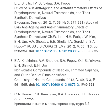
E.E. Shults, I.V. Sorokina, S.A. Popov
Study of Skin Anti-Ageing and Anti-Inflammatory Effects of
Dihydroquercetin, Natural Triterpenoids, and Their
Synthetic Derivatives
Биоорган. Химия, 2012, Т. 38, № 3, 374-381 (Study of
Skin Anti-Ageing and Anti-Inflammatory Effects of
Dihydroquercetin, Natural Triterpenoids, and Their
Synthetic Derivatives/ Ch.W. Lee, N.H. Park, J.W. Kim,
B.H. Um, A.V. Shpatov, E.E. Shults, I.V. Sorokina, S.A.
Popov// RUSS J BIOORG CHEM+, 2012, V. 38, N 3, pp.
328-334.
doi:
10.1134/S1068162012030028
),
IF=0.635
E.A. Khokhrina, A.V. Shpatov, S.A. Popov, O.I. Sal'nikova,
E.N. Shmidt, B.H. Um
Non-Volatile Compounds of Needles, Trimmed Saplings,
and Outer Bark of Pinus densiflora
Chemistry of Natural Compounds, 2013, V. 49, N 3, P.
561-565.
doi:
10.1007/s10600-013-0673-2
,
IF=0.598
С.А. Попов, Р.Ф. Клевцова, Л.А. Глинская, Т.Е. Кокина,
А.В. Шпатов
Кристаллическая и молекулярная структура 3,5-