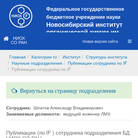
Федеральное государственное
бюджетное учреждение науки
Новосибирский институт
органической химии им.
Н.Н. Ворожцова
НИОХ
Новая версия сайта
СО РАН
Это старая версия сайта!
Новый
сайт
Главная
Кагегории ru
Институт
Структура института
https://web3.nioch.nsc.ru/nioch/
Научные подразделения
Публикации сотрудника по IF
Публикации сотрудника по IF
Вернуться на страницу подразделения
Сотрудник:
Шпатов Александр Владимирович
Занимаемые должности:
ведущий инженер ЛМХ
Публикации (по IF ) сотрудника подразделения БД
НИОХ СО РАН