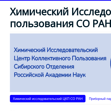
Химический Исследо
пользования СО РА
Химический исследовательский ЦКП СО РАН
Приборный па