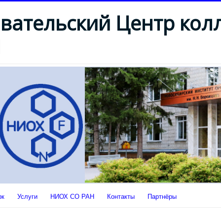
вательский Центр кол
Н
рк
Услуги
НИОХ СО РАН
Контакты
Партнёры