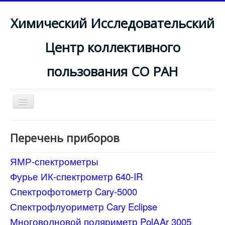
Химический Исследовательский
Центр коллективного
пользования СО РАН
Toggle
Navigation
Перечень приборов
ЯМР-спектрометры
Химический исследовательский ЦКП СО РАН
Фурье ИК-спектрометр 640-IR
Приборный парк
Спектрофотометр Cary-5000
Услуги
Спектрофлуориметр Cary Eclipse
Многоволновой поляриметр PolАAr 3005
НИОХ СО РАН