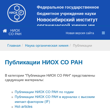
Федеральное государственное
бюджетное учреждение науки
Новосибирский институт
органической химии им.
Н.Н. Ворожцова
НИОХ
Новая версия сайта
СО РАН
Это старая версия сайта!
Новый
сайт
Главная
Наука органическая химия
Публикации
https://web3.nioch.nsc.ru/nioch/
Публикации НИОХ СО РАН
В категории "Публикации НИОХ СО РАН" представлены
сдедующие материалы:
Публикации НИОХ СО РАН по годам
Публикации НИОХ СО РАН в журналах с высоким
импакт-фактором (IF)
Hot-articles