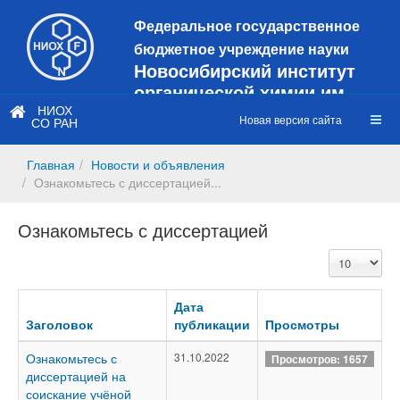
Федеральное государственное
бюджетное учреждение науки
Новосибирский институт
органической химии им.
Н.Н. Ворожцова
НИОХ
Новая версия сайта
СО РАН
Это старая версия сайта!
Новый
сайт
Главная
Новости и объявления
https://web3.nioch.nsc.ru/nioch/
Ознакомьтесь с диссертацией...
Ознакомьтесь с диссертацией
Кол-
во
строк:
Дата
Заголовок
публикации
Просмотры
Ознакомьтесь с
31.10.2022
Просмотров: 1657
диссертацией на
соискание учёной