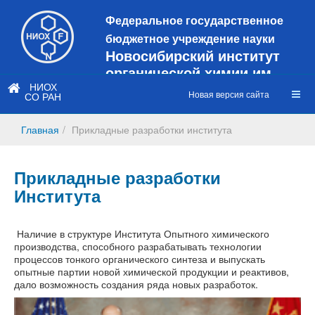
Федеральное государственное
бюджетное учреждение науки
Новосибирский институт
органической химии им.
Н.Н. Ворожцова
НИОХ
Новая версия сайта
СО РАН
Это старая версия сайта!
Новый
сайт
Главная
Прикладные разработки института
https://web3.nioch.nsc.ru/nioch/
Прикладные разработки
Института
Наличие в структуре Института Опытного химического
производства, способного разрабатывать технологии
процессов тонкого органического синтеза и выпускать
опытные партии новой химической продукции и реактивов,
дало возможность создания ряда новых разработок.