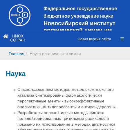
Федеральное государственное
бюджетное учреждение науки
Новосибирский институт
органической химии им.
Н.Н. Ворожцова
НИОХ
Новая версия сайта
СО РАН
Это старая версия сайта!
Новый
сайт
Главная
Наука органическая химия
https://web3.nioch.nsc.ru/nioch/
Наука
С использованием методов металлокомплексного
катализа синтезированы фармакологически
перспективные агенты - высокоэффективные
анальгетики, антидепрессанты и антиулыдерогены.
Разработаны перспективные методы синтеза
полидейтерированных тритильных радикалов и
показано их использование в методах диагностики
области локализации злокачественных опухолей и