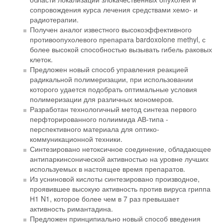
сопровождения курса лечения средствами хемо- и
радиотерапии.
Получен аналог известного высокоэффективного
противоопухолевого препарата bardoxolone methyl, с
более высокой способностью вызывать гибель раковых
клеток.
Предложен новый способ управления реакцией
радикальной полимеризации, при использовании
которого удается подобрать оптимальные условия
полимеризации для различных мономеров.
Разработан технологичный метод синтеза первого
перфторированного полиимида АВ-типа -
перспективного материала для оптико-
коммуникационной техники.
Синтезировано нетоксичное соединение, обладающее
антипаркинсонической активностью на уровне лучших
используемых в настоящее время препаратов.
Из усниновой кислоты синтезировано производное,
проявившее высокую активность против вируса гриппа
Н1 N1, которое более чем в 7 раз превышает
активность римантадина.
Предложен принципиально новый способ введения