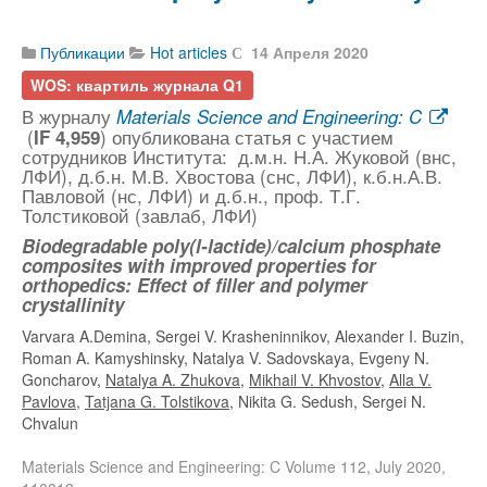
Публикации
Hot articles
14 Апреля 2020
WOS: квартиль журнала Q1
В журналу
Materials Science and Engineering: C
(
) опубликована статья с участием
IF 4,959
сотрудников Института: д.м.н. Н.А. Жуковой (внс,
ЛФИ), д.б.н. М.В. Хвостова (снс, ЛФИ), к.б.н.А.В.
Павловой (нс, ЛФИ) и д.б.н., проф. Т.Г.
Толстиковой (завлаб, ЛФИ)
Biodegradable poly(l-lactide)/calcium phosphate
composites with improved properties for
orthopedics: Effect of filler and polymer
crystallinity
Varvara A.Demina, Sergei V. Krasheninnikov, Alexander I. Buzin,
Roman A. Kamyshinsky, Natalya V. Sadovskaya, Evgeny N.
Goncharov,
Natalya A. Zhukova
,
Mikhail V. Khvostov
,
Alla V.
Pavlova
,
Tatjana G. Tolstikova
, Nikita G. Sedush, Sergei N.
Chvalun
Materials Science and Engineering: C Volume 112, July 2020,