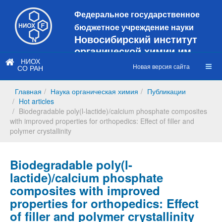
Федеральное государственное
бюджетное учреждение науки
Новосибирский институт
органической химии им.
Н.Н. Ворожцова
НИОХ
Новая версия сайта
СО РАН
Это старая версия сайта!
Новый
сайт
Главная
Наука органическая химия
Публикации
https://web3.nioch.nsc.ru/nioch/
Hot articles
Biodegradable poly(l-lactide)/calcium phosphate composites
with improved properties for orthopedics: Effect of filler and
polymer crystallinity
Biodegradable poly(l-
lactide)/calcium phosphate
composites with improved
properties for orthopedics: Effect
of filler and polymer crystallinity