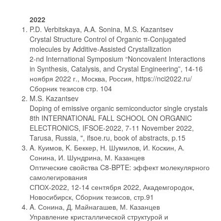
2022
P.D. Verbitskaya, A.A. Sonina, M.S. Kazantsev
Crystal Structure Control of Organic π-Conjugated
molecules by Additive-Assisted Crystallization
2-nd International Symposium “Noncovalent Interactions
in Synthesis, Catalysis, and Crystal Engineering”, 14-16
ноября 2022 г., Москва, Россия, https://nci2022.ru/
Сборник тезисов стр. 104
M.S. Kazantsev
Doping of emissive organic semiconductor single crystals
8th INTERNATIONAL FALL SCHOOL ON ORGANIC
ELECTRONICS, IFSOE-2022, 7-11 November 2022,
Tarusa, Russia, ", ifsoe.ru, book of abstracts, p.15
A. Куимов, K. Беккер, Н. Шумилов, И. Коскин, А.
Сонина, И. Шундрина, М. Казанцев
Оптические свойства C8-BPTE: эффект молекулярного
самолегирования
СПОХ-2022, 12-14 сентября 2022, Академгородок,
Новосибирск, Сборник тезисов, стр.91
A. Сонина, Д. Майнагашев, М. Казанцев
Управление кристаллической структурой и