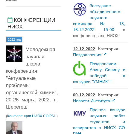
Заседание
объединенного
научного
КОНФЕРЕНЦИИ
семинара № 13,
НИОХ
16.12.2022 15-00
в
конференц-зале НИОХ
2022 год
Молодежная
12-12-2022
Категория:
Поздравления
научная
школа-
Поздравляем
Алину Сонину с
конференция
победой в
"Актуальные
конкурсе "УМНИК" !
проблемы
органической химии",
09-12-2022
Категория:
20-26 марта 2022, п.
Новости Института
Шерегеш
Прошел конкурс
научных работ
(
Конференции НИОХ СО РАН
)
студентов и
аспирантов в НИОХ СО
РАН