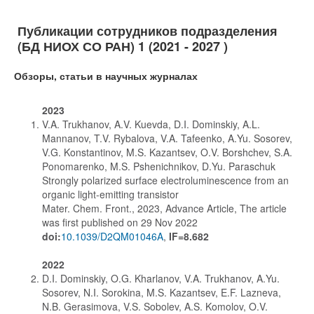
Публикации сотрудников подразделения
(БД НИОХ СО РАН) 1 (2021 - 2027 )
Обзоры, статьи в научных журналах
2023
V.A. Trukhanov, A.V. Kuevda, D.I. Dominskiy, A.L.
Mannanov, T.V. Rybalova, V.A. Tafeenko, A.Yu. Sosorev,
V.G. Konstantinov, M.S. Kazantsev, O.V. Borshchev, S.A.
Ponomarenko, M.S. Pshenichnikov, D.Yu. Paraschuk
Strongly polarized surface electroluminescence from an
organic light-emitting transistor
Mater. Chem. Front., 2023, Advance Article, The article
was first published on 29 Nov 2022
doi:
10.1039/D2QM01046A
,
IF=8.682
2022
D.I. Dominskiy, O.G. Kharlanov, V.A. Trukhanov, A.Yu.
Sosorev, N.I. Sorokina, M.S. Kazantsev, E.F. Lazneva,
N.B. Gerasimova, V.S. Sobolev, A.S. Komolov, O.V.