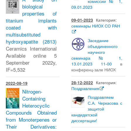
комиссии № 1,
biological
09.01.2023
properties of
titanium implants
09-01-2023
Категория:
семинары НИОХ СО РАН
coated with
multisubstituted
Заседание
hydroxyapatite
(2813)
объединенного
Ceramics International
научного
Available online 5
семинара № 1,
September 2022y,
13.01.2023 11-00
в
IF=5,532
конференц-зале НИОХ
28-12-2022
Категория:
2022-08-19
Поздравления
Nitrogen-
Поздравляем
Containing
С.А. Черкасова с
Heterocyclic
защитой
Compounds Obtained
кандидатской
from Monoterpenes or
диссертации!
Their Derivatives: