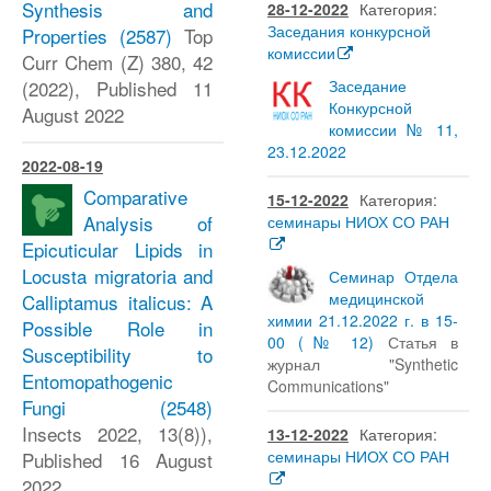
Synthesis and
28-12-2022
Категория:
Заседания конкурсной
Properties
(2587)
Top
комиссии
Curr Chem (Z) 380, 42
(2022), Published 11
Заседание
Конкурсной
August 2022
комиссии № 11,
23.12.2022
2022-08-19
Comparative
15-12-2022
Категория:
Analysis of
семинары НИОХ СО РАН
Epicuticular Lipids in
Locusta migratoria and
Семинар Отдела
медицинской
Calliptamus italicus: A
химии 21.12.2022 г. в 15-
Possible Role in
00 (№ 12)
Статья в
Susceptibility to
журнал "Synthetic
Entomopathogenic
Communications"
Fungi
(2548)
Insects 2022, 13(8)),
13-12-2022
Категория:
семинары НИОХ СО РАН
Published 16 August
2022