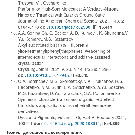
Trusova, V.I. Ovcharenko
Platform for High-Spin Molecules: A Verdazyl-Nitronyl
Nitroxide Triradical with Quartet Ground State
Journal of the American Chemical Society, 2021, 143, 21,
8164-8176
doi:
10.1021/jacs.1c02938
,
IF=15.419
A.A. Sonina,Ch. S. Becker, A. D. Kuimov,I. K. Shundrina,V.
Yu. Komarov,M.S. Kazantsev
Alkyl-substituted bis(4-((9H-fluoren-9-
ylidene)methyl)phenyl)thiophenes: weakening of
intermolecular interactions and additive-assisted
crystallization†
CrystEngComm, 2021,V. 23, N 14, Pp 2654-2664
doi:
10.1039/D0CE01794A
,
IF=3.545
O.V. Borshchev, M.S. Skorotetcky, V.A. Trukhanov, R.S.
Fedorenko, N.M. Surin, E.A. Svidchenko, A.Yu. Sosorev,
M.S. Kazantsev, D.Yu. Paraschuk, S.A. Ponomarenko
Synthesis, characterization and organic field-effect
transistors applications of novel tetrathienoacene
derivatives
Dyes and Pigments, Volume 185, Part A, February 2021,
108911
doi:
10.1016/j.dyepig.2020.108911
,
IF=4.889
Тезисы докладов на конференциях