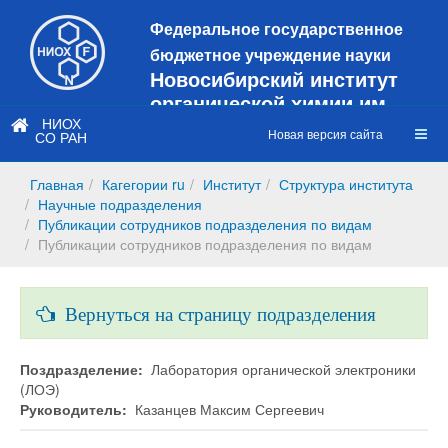
Федеральное государственное
бюджетное учреждение науки
Новосибирский институт
органической химии им.
Н.Н. Ворожцова
НИОХ
Новая версия сайта
СО РАН
Это старая версия сайта!
Новый
сайт
Главная
Кагегории ru
Институт
Структура института
https://web3.nioch.nsc.ru/nioch/
Научные подразделения
Публикации сотрудников подразделения по видам
Публикации сотрудников подразделения по видам
Вернуться на страницу подразделения
Поздразделение:
Лаборатория органической электроники
(ЛОЭ)
Руководитель:
Казанцев Максим Сергеевич