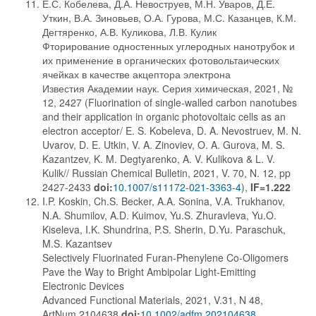
Е.С. Кобелева, Д.А. Невоструев, М.Н. Уваров, Д.Е.
Уткин, В.А. Зиновьев, О.А. Гурова, М.С. Казанцев, К.М.
Дегтяренко, А.В. Куликова, Л.В. Кулик
Фторирование одностенных углеродных нанотрубок и
их применение в органических фотовольтаических
ячейках в качестве акцептора электрона
Известия Академии наук. Серия химическая, 2021, №
12, 2427 (Fluorination of single-walled carbon nanotubes
and their application in organic photovoltaic cells as an
electron acceptor/ E. S. Kobeleva, D. A. Nevostruev, M. N.
Uvarov, D. E. Utkin, V. A. Zinoviev, O. A. Gurova, M. S.
Kazantzev, K. M. Degtyarenko, A. V. Kulikova & L. V.
Kulik// Russian Chemical Bulletin, 2021, V. 70, N. 12, pp
2427-2433
doi:
10.1007/s11172-021-3363-4
),
IF=1.222
I.P. Koskin, Ch.S. Becker, A.A. Sonina, V.A. Trukhanov,
N.A. Shumilov, A.D. Kuimov, Yu.S. Zhuravleva, Yu.O.
Kiseleva, I.K. Shundrina, P.S. Sherin, D.Yu. Paraschuk,
M.S. Kazantsev
Selectively Fluorinated Furan-Phenylene Co-Oligomers
Pave the Way to Bright Ambipolar Light-Emitting
Electronic Devices
Advanced Functional Materials, 2021, V.31, N 48,
ArtNum.2104638
doi:
10.1002/adfm.202104638
,