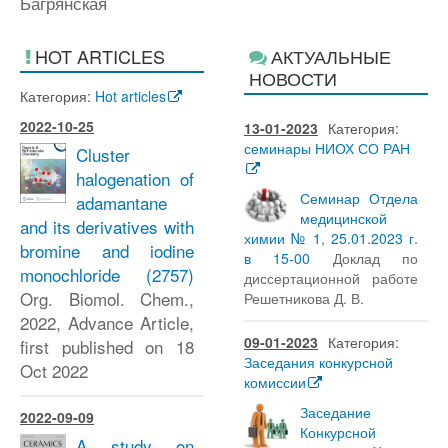
Багрянская
HOT ARTICLES
АКТУАЛЬНЫЕ
НОВОСТИ
Категория:
Hot articles
2022-10-25
13-01-2023
Категория:
семинары НИОХ СО РАН
Cluster
halogenation of
Семинар Отдела
adamantane
медицинской
and its derivatives with
химии № 1, 25.01.2023 г.
bromine and iodine
в 15-00
Доклад по
monochloride
(2757)
диссертационной работе
Org. Biomol. Chem.,
Решетникова Д. В.
2022, Advance Article,
09-01-2023
Категория:
first published on 18
Заседания конкурсной
Oct 2022
комиссии
Заседание
2022-09-09
Конкурсной
A study on