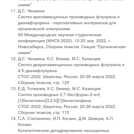
химия"
Д.С. Чешкина
Синтез арилзамещенных производных флуорена и
диазафлуорена - перспективных материалов для
органической электроники
60-Международная научная студенческая
конференция (МНСК-2022), 10-20 апр. 2022, г.
Новосибирск, Сборник тезисов. Секция "Органическая
химия"
Д.С. Чешкина, К.С. Беккер, М.С. Казанцев
Синтез диарилзамещенных производных флуорена и
4,5-диазафлуорена
СТОС-2022, Шерегеш, Россия, 20-26 марта 2022,
Сборник тезисов, стр. 125
Е.Д. Толкачев, К.С. Беккер, М.С. Казанцев
Синтез производных 2,7-бис(фуран-2-ил)
[1]бензотиено[3,2-b][1]бензотиофена
СТОС-2022, Шерегеш, Россия, 20-26 марта 2022,
Сборник тезисов, стр. 115
C.А. Степаненко, И.П. Коскин, Д.М. Шивцов, А.П.
Коскин
Каталитическое дегидрирование насыщенных