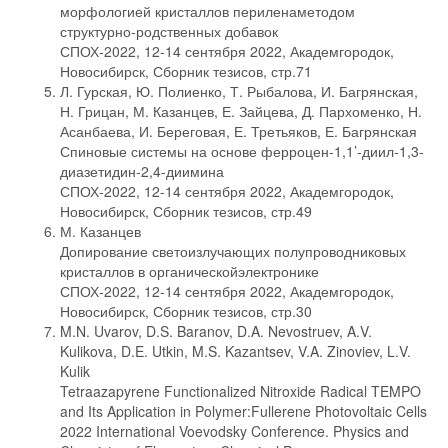
морфологией кристаллов периленаметодом
структурно-родственных добавок
СПОХ-2022, 12-14 сентября 2022, Академгородок,
Новосибирск, Сборник тезисов, стр.71
Л. Гурская, Ю. Полиенко, Т. Рыбалова, И. Багрянская,
Н. Грицан, М. Казанцев, Е. Зайцева, Д. Пархоменко, Н.
Асанбаева, И. Береговая, Е. Третьяков, Е. Багрянская
Спиновые системы на основе ферроцен-1,1’-диил-1,3-
диазетидин-2,4-диимина
СПОХ-2022, 12-14 сентября 2022, Академгородок,
Новосибирск, Сборник тезисов, стр.49
М. Казанцев
Допирование светоизлучающих полупроводниковых
кристаллов в органическойэлектронике
СПОХ-2022, 12-14 сентября 2022, Академгородок,
Новосибирск, Сборник тезисов, стр.30
M.N. Uvarov, D.S. Baranov, D.A. Nevostruev, A.V.
Kulikova, D.E. Utkin, M.S. Kazantsev, V.A. Zinoviev, L.V.
Kulik
Tetraazapyrene Functionalized Nitroxide Radical TEMPO
and Its Application in Polymer:Fullerene Photovoltaic Cells
2022 International Voevodsky Conference. Physics and