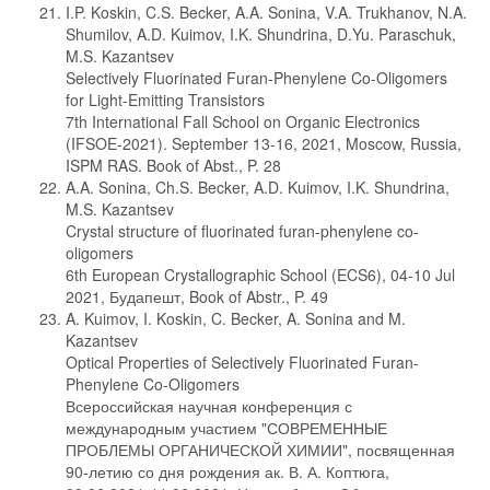
I.P. Koskin, C.S. Becker, A.A. Sonina, V.A. Trukhanov, N.A.
Shumilov, A.D. Kuimov, I.K. Shundrina, D.Yu. Paraschuk,
M.S. Kazantsev
Selectively Fluorinated Furan-Phenylene Co-Oligomers
for Light-Emitting Transistors
7th International Fall School on Organic Electronics
(IFSOE-2021). September 13-16, 2021, Moscow, Russia,
ISPM RAS. Book of Abst., P. 28
A.A. Sonina, Ch.S. Becker, A.D. Kuimov, I.K. Shundrina,
M.S. Kazantsev
Crystal structure of fluorinated furan-phenylene co-
oligomers
6th European Crystallographic School (ECS6), 04-10 Jul
2021, Будапешт, Book of Abstr., P. 49
A. Kuimov, I. Koskin, C. Becker, A. Sonina and M.
Kazantsev
Optical Properties of Selectively Fluorinated Furan-
Phenylene Co-Oligomers
Всероссийская научная конференция с
международным участием "СОВРЕМЕННЫЕ
ПРОБЛЕМЫ ОРГАНИЧЕСКОЙ ХИМИИ", посвященная
90-летию со дня рождения ак. В. А. Коптюга,