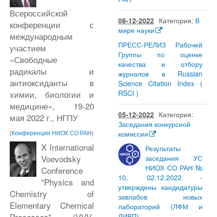
Всероссийской
08-12-2022
Категория:
В
конференции с
мире науки
международным
ПРЕСС-РЕЛИЗ Рабочей
участием
Группы по оценке
«Свободные
качества и отбору
радикалы и
журналов в Russian
антиоксиданты в
Science Citation Index (
RSCI )
химии, биологии и
медицине», 19-20
05-12-2022
Категория:
мая 2022 г., НГПУ
Заседания конкурсной
(
Конференции НИОХ СО РАН
)
комиссии
X International
Результаты
Voevodsky
заседания УС
НИОХ СО РАН №
Conference
10, 02.12.2022 -
"Physics and
утверждены кандидатуры
Chemistry of
завлабов новых
Elementary Chemical
лабораторий (ЛФМ и
Processes" (VVV-
ЛИВП)