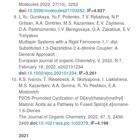
Molecules 2022, 27(10), 3252
doi:
10.3390/molecules27103252
,
IF=4.927
L.Yu. Gurskaya, Yu.F. Polienko, T.V. Rybalova, N.P.
Gritsan, A.A. Dmitriev, M.S. Kazantsev, E.V. Zaytseva,
D.A. Parkhomenko, I.V. Beregovaya, G.A. Zakabluk, E.V.
Tretyakov
Multispin Systems with a Rigid Ferrocene-1,1'-diyl-
Substituted 1,3-Diazetidine-2,4-diimine Coupler: A
General Approach
European journal of organic Chemistry, V. 2022, N 7,
February 18, 2022, e202101234
doi:
10.1002/ejoc.202101234
,
IF=3.261
K.S. Ivanov, T. Riesebeck, A. Skolyapova, I. Liakisheva,
M.S. Kazantsev, A.A. Sonina, R. Yu Peshkov, E.A.
Mostovich
P2O5-Promoted Cyclization of Di[aryl(hetaryl)methyl]
Malonic Acids as a Pathway to Fused Spiro[4.4]nonane-
1,6-Diones
The Journal of Organic Chemistry, 2022, 87, 5, 2456-
2469
doi:
10.1021/acs.joc.1c02379
,
IF=4.198
2021