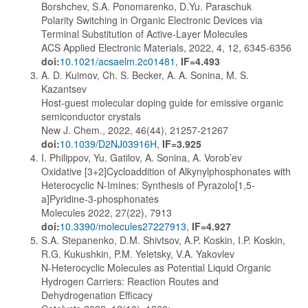
Borshchev, S.A. Ponomarenko, D.Yu. Paraschuk
Polarity Switching in Organic Electronic Devices via
Terminal Substitution of Active-Layer Molecules
ACS Applied Electronic Materials, 2022, 4, 12, 6345-6356
doi:
10.1021/acsaelm.2c01481
,
IF=4.493
A. D. Kuimov, Ch. S. Becker, A. A. Sonina, M. S.
Kazantsev
Host-guest molecular doping guide for emissive organic
semiconductor crystals
New J. Chem., 2022, 46(44), 21257-21267
doi:
10.1039/D2NJ03916H
,
IF=3.925
I. Philippov, Yu. Gatilov, A. Sonina, A. Vorob’ev
Oxidative [3+2]Cycloaddition of Alkynylphosphonates with
Heterocyclic N-Imines: Synthesis of Pyrazolo[1,5-
a]Pyridine-3-phosphonates
Molecules 2022, 27(22), 7913
doi:
10.3390/molecules27227913
,
IF=4.927
S.A. Stepanenko, D.M. Shivtsov, A.P. Koskin, I.P. Koskin,
R.G. Kukushkin, P.M. Yeletsky, V.A. Yakovlev
N-Heterocyclic Molecules as Potential Liquid Organic
Hydrogen Carriers: Reaction Routes and
Dehydrogenation Efficacy