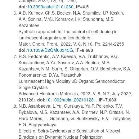
Catalysts 2022, 12(10), 1260;
doi:
10.3390/catal12101260
,
IF=4.5
A.D. Kuimov, Ch.S. Becker, N.A. Shumilov, I.P. Koskin,
A.A. Sonina, V.Yu. Komarov, I.K. Shundrina, M.S.
Kazantsev
Synthetic approach for the control of self-doping in
luminescent organic semiconductors
Mater. Chem. Front., 2022, V. 6, N 16, Pp. 2244-2255
doi:
10.1039/D2QM00345G
,
IF=8.683
R.S. Fedorenko, A.V. Kuevda, V.A. Trukhanov, V.G.
Konstantinov, A.Yu. Sosorev, A.A. Sonina, M.S.
Kazantsev, N.M. Surin, S. Grigorian, O.V. Borshchev, S.A.
Ponomarenko, D.Yu. Paraschuk
Luminescent High-Mobility 2D Organic Semiconductor
Single Crystals
Advanced Electronic Materials, 2022, V. 8, N 7, July 2022,
2101281
doi:
10.1002/aelm.202101281
,
IF=7.633
N.B. Asanbaeva, L.Yu. Gurskaya, Yu.F. Polienko, T.V.
Rybalova, M.S. Kazantsev, A.A. Dmitriev, N.P. Gritsan, N.
Haro-Mares, T. Gutmann, G. Buntkowsky, E.V. Tretyakov,
E.G. Bagryanskaya
Effects of Spiro-Cyclohexane Substitution of Nitroxyl
Biradicals on Dynamic Nuclear Polarization