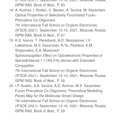
ISPM RAS. Book of Abst., P. 83
A. Kuimov, I. Koskin, C. Becker, A. Sonina, M. Kazantsev
Optical Properties of Selectively Fluorinated Furan-
Phenylene Co-Oligomers
7th International Fall School on Organic Electronics
(IFSOE-2021). September 13-16, 2021, Moscow, Russia,
ISPM RAS. Book of Abst., P. 67
K.S. Ivanov, T. Riesebeck, A.D. Skolyapova, I.V.
Liakisheva, M.S. Kazantsev, R.Yu. Peshkov, K.M.
Shepovalov, E.A. Mostovich
Spiroconjugation Effect on Optoelectronic Properties of
Spirobi[indene]-1,1'(3H,3'H)-diones with Extended
Conjugation
7th International Fall School on Organic Electronics
(IFSOE-2021). September 13-16, 2021, Moscow, Russia,
ISPM RAS. Book of Abst., P. 35
I.P. Koskin, A.A. Sonina, A.D. Kuimov, M.S. Kazantsev
Furan-Phenylene Co-Oligomers: Theoretical Modelling
Paves Way for the Molecular Smart-Design
7th International Fall School on Organic Electronics
(IFSOE-2021). September 13-16, 2021, Moscow, Russia,
ISPM RAS. Book of Abst., P. 29