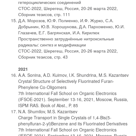
гетероциклических соединений
СТОС-2022, Шерегеш, Россия, 20-26 марта 2022,
Сборник тезисов, стр. 111
Д.А. Морозов, Ю.Ф. Полиенко, И.Ф. Журко, С.А.
Добрынин, Ю.В. Хорошунова, Д.А. Пархоменко, Ю.И.
Глазачев, Е.Г. Багрянская, И.А. Кирилюк
Пространственно затруднённые нитроксильные
радикалы: синтез и модификации
СТОС-2022, Шерегеш, Россия, 20-26 марта 2022,
Сборник тезисов, стр. 43
2021
A.A. Sonina, A.D. Kuimov, I.K. Shundrina, M.S. Kazantsev
Crystal Structure of Selectively Fluorinated Furan-
Phenylene Co-Oligomers
7th International Fall School on Organic Electronics
(IFSOE-2021). September 13-16, 2021, Moscow, Russia,
ISPM RAS. Book of Abst., P. 85
N.A. Shumilov, M.S. Kazantsev
Charge Transport in Single Crystals of 1,4-Bis(5-
phenylfuran-2-yl)Benzene and its Fluorinated Derivatives
7th International Fall School on Organic Electronics
(IFSOE-2021). September 13-16, 2021, Moscow, Russia,