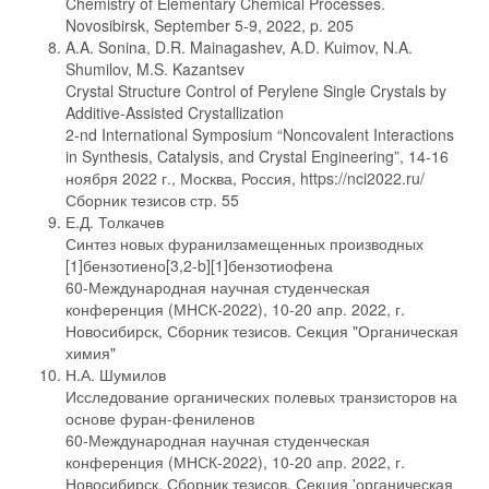
Chemistry of Elementary Chemical Processes.
Novosibirsk, September 5-9, 2022, p. 205
A.A. Sonina, D.R. Mainagashev, A.D. Kuimov, N.A.
Shumilov, M.S. Kazantsev
Crystal Structure Control of Perylene Single Crystals by
Additive-Assisted Crystallization
2-nd International Symposium “Noncovalent Interactions
in Synthesis, Catalysis, and Crystal Engineering”, 14-16
ноября 2022 г., Москва, Россия, https://nci2022.ru/
Сборник тезисов стр. 55
Е.Д. Толкачев
Синтез новых фуранилзамещенных производных
[1]бензотиено[3,2-b][1]бензотиофена
60-Международная научная студенческая
конференция (МНСК-2022), 10-20 апр. 2022, г.
Новосибирск, Сборник тезисов. Секция "Органическая
химия"
Н.А. Шумилов
Исследование органических полевых транзисторов на
основе фуран-фениленов
60-Международная научная студенческая
конференция (МНСК-2022), 10-20 апр. 2022, г.
Новосибирск, Сборник тезисов. Секция 'органическая