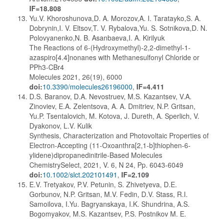
IF=18.808
Yu.V. Khoroshunova,D. A. Morozov,A. I. Taratayko,S. A.
Dobrynin,I. V. Eltsov,T. V. Rybalova,Yu. S. Sotnikova,D. N.
Polovyanenko,N. B. Asanbaeva,I. A. Kirilyuk
The Reactions of 6-(Hydroxymethyl)-2,2-dimethyl-1-
azaspiro[4.4]nonanes with Methanesulfonyl Chloride or
PPh3-CBr4
Molecules 2021, 26(19), 6000
doi:
10.3390/molecules26196000
,
IF=4.411
D.S. Baranov, D.A. Nevostruev, M.S. Kazantsev, V.A.
Zinoviev, E.A. Zelentsova, A. A. Dmitriev, N.P. Gritsan,
Yu.P. Tsentalovich, M. Kotova, J. Dureth, A. Sperlich, V.
Dyakonov, L.V. Kulik
Synthesis, Characterization and Photovoltaic Properties of
Electron-Accepting (11-Oxoanthra[2,1-b]thiophen-6-
ylidene)dipropanedinitrile-Based Molecules
ChemistrySelect, 2021, V. 6, N 24, Pp. 6043-6049
doi:
10.1002/slct.202101491
,
IF=2.109
E.V. Tretyakov, P.V. Petunin, S. Zhivetyeva, D.E.
Gorbunov, N.P. Gritsan, M.V. Fedin, D.V. Stass, R.I.
Samoilova, I.Yu. Bagryanskaya, I.K. Shundrina, A.S.
Bogomyakov, M.S. Kazantsev, P.S. Postnikov M. E.