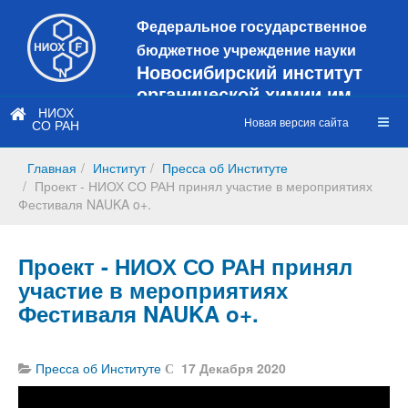
Федеральное государственное
бюджетное учреждение науки
Новосибирский институт
органической химии им.
Н.Н. Ворожцова
НИОХ
Новая версия сайта
СО РАН
Это старая версия сайта!
Новый
сайт
Главная
Институт
Пресса об Институте
https://web3.nioch.nsc.ru/nioch/
Проект - НИОХ СО РАН принял участие в мероприятиях
Фестиваля NAUKA o+.
Проект - НИОХ СО РАН принял
участие в мероприятиях
Фестиваля NAUKA o+.
Пресса об Институте
17 Декабря 2020