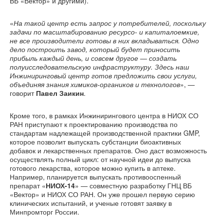
ВБ «Вектор» и другими).
«
На такой центр есть запрос у потребителей, поскольку
задачи по масштабированию ресурсо- и капиталоемкие,
не все производители готовы в них вкладываться. Одно
дело построить завод, который будет приносить
прибыль каждый день, и совсем другое — создать
полуисследовательскую инфраструктуру. Здесь наш
Инжиниринговый центр готов предложить свои услуги,
объединяя знания химиков-органиков и технологов
», —
говорит
Павел Заикин
.
Кроме того, в рамках Инжинирингового центра в НИОХ СО
РАН приступают к проектированию производства по
стандартам надлежащей производственной практики GMP,
которое позволит выпускать субстанции биоактивных
добавок и лекарственных препаратов. Оно даст возможность
осуществлять полный цикл: от научной идеи до выпуска
готового лекарства, которое можно купить в аптеке.
Например, планируется выпускать противооспенный
препарат «
НИОХ-14
» — совместную разработку ГНЦ ВБ
«Вектор» и НИОХ СО РАН. Он уже прошел первую серию
клинических испытаний, и ученые готовят заявку в
Минпромторг России.