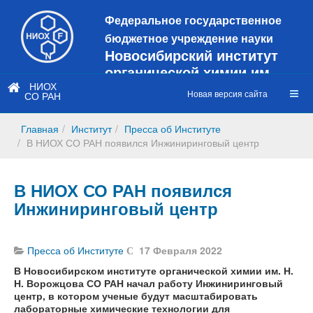
Федеральное государственное
бюджетное учреждение науки
Новосибирский институт
органической химии им.
Н.Н. Ворожцова
НИОХ
Новая версия сайта
СО РАН
Это старая версия сайта!
Новый
сайт
Главная
Институт
Пресса об Институте
https://web3.nioch.nsc.ru/nioch/
В НИОХ СО РАН появился Инжиниринговый центр
В НИОХ СО РАН появился
Инжиниринговый центр
Пресса об Институте
17 Февраля 2022
В Новосибирском институте органической химии им. Н.
Н. Ворожцова СО РАН начал работу Инжиниринговый
центр, в котором ученые будут масштабировать
лабораторные химические технологии для