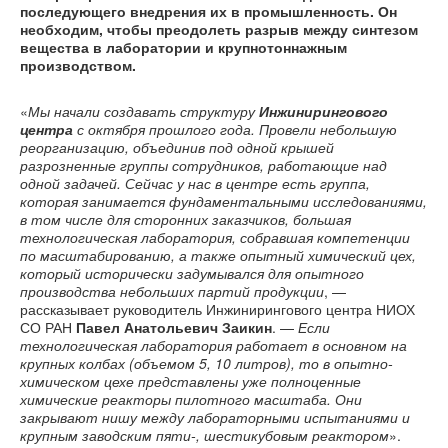
последующего внедрения их в промышленность. Он
необходим, чтобы преодолеть разрыв между синтезом
вещества в лаборатории и крупнотоннажным
производством.
«
Мы начали создавать структуру
Инжинирингового
центра
с октября прошлого года. Провели небольшую
реорганизацию, объединив под одной крышей
разрозненные группы сотрудников, работающие над
одной задачей. Сейчас у нас в центре есть группа,
которая занимается фундаментальными исследованиями,
в том числе для сторонних заказчиков, большая
технологическая лаборатория, собравшая компетенции
по масштабированию, а также опытный химический цех,
который исторически задумывался для опытного
производства небольших партий продукции
, —
рассказывает руководитель Инжинирингового центра НИОХ
СО РАН
Павел Анатольевич Заикин
. —
Если
технологическая лаборатория работает в основном на
крупных колбах (объемом 5, 10 литров), то в опытно-
химическом цехе представлены уже полноценные
химические реакторы пилотного масштаба. Они
закрывают нишу между лабораторными испытаниями и
крупным заводским пяти-, шестикубовым реактором
».