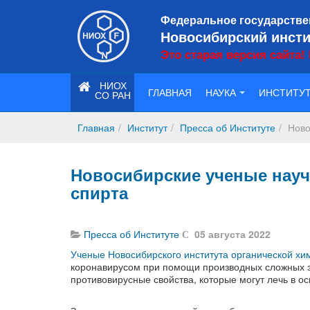
Федеральное государстве
Новосибирский инсти
Это старая версия сайта!
НИОХ
ГЛАВНАЯ
НАУКА
ИНСТИТУ
СО РАН
Главная
Институт
Пресса об Институте
Ново
Новосибирские ученые науч
спирта
Пресса об Институте
05 августа 2022
Ученые Новосибирского института органической х
коронавирусом при помощи производных сложных э
противовирусные свойства, которые могут лечь в ос