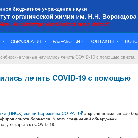
нное бюджетное учреждение науки
тут органической химии им. Н.Н. Ворожцова
Новый сайт https://web3.nioch.nsc.ru/nioch/
Т
ОБРАЗОВАНИЕ
РАЗРАБОТКИ
КОНТАКТЫ
НОВО
сибирские ученые научились лечить COVID-19 с помощью спирта
ились лечить COVID-19 с помощью
имии (НИОХ) имени Ворожцова СО РАН
открыли новый способ бор
фиров спирта борнеола. У этих соединений обнаружены
нову лекарств от COVID-19.