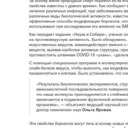
За основу взяли природный спирт борнеол из-за ег
свойства известны с давних времен. Как сообщают 
лечения различных инфекций, при заболеваниях ж
различные виды биологической активности, известны
эффективные способы модификации борнеола, чтоб
использовано при исследовании его влияния на SA
Как передает издание «Наука в Сибири», ученые си
на противовирусную активность. Было обнаружено
искусственных вирусов, взаимодействуют именно 
веществ, выявив наиболее активные структуры, пр
противостоять штаммам COVID-19 «ухань», «дельта
С помощью специальных программ и молекулярного
спайк-белком вируса, чтобы выяснить, как модифи
прикрепляться к клеткам. Было установлено, что с
«Результаты биологических экспериментов, стр
аминокислотной последовательности поверхно
что наши молекулы присоединяются к стеблевой
заключается в подавлении фузогенной активнос
организма», — объясняет ведущий научный со
доктор химических наук
Ольга Яровая
.
Эти свойства борнеола могут лечь в основу новых л