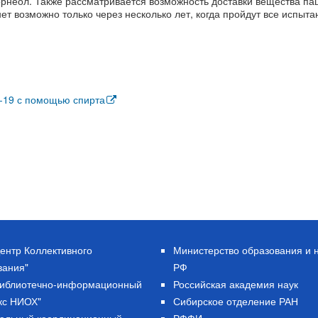
орнеол. Также рассматривается возможность доставки вещества п
нет возможно только через несколько лет, когда пройдут все испыта
-19 с помощью спирта
ентр Коллективного
Министерство образования и 
вания"
РФ
Библиотечно-информационный
Российская академия наук
кс НИОХ"
Сибирское отделение РАН