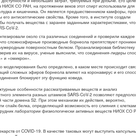
о доступности и небольших затрат, требуемых при добыче. Его цел
в НИОХ СО РАН, на протяжении веков этот спирт использовали для
елудка и кишечника. Он является предшественником камфоры, про
 его антисептические свойства. Кроме того, в институте создали
ы получать вещества с заранее заданными характеристиками, что
RS-CoV-2.
нтезировали около ста различных соединений и проверили каждое 
, что сложноэфирные производные борнеола препятствуют проник
с чужеродным поверхностным белком. Проанализировав библиотеку
оверив их на вирусе, ученые выяснили, что соединения-лидеры спо
» и «омикрон».
 моделирования было определено, в каком месте происходит связ
каций сложных эфиров борнеола влияют на коронавирус и его спос
оединения блокируют эту функцию ковида.
уктурные особенности рассматриваемых веществ и анализ
стного элемента разных штаммов SARS-CoV-2 позволяют предполо
 части домена S2. При этом механизм их действия, вероятно,
ти спайк-белка, определяющей возможность его слияния с клетка
трудник лаборатории физиологически активных веществ НИОХ СО 
екарств от COVID-19. В качестве таковых могут выступить капсульн