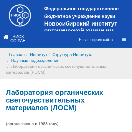
Федеральное государственное
бюджетное учреждение науки
Новосибирский институт
органической химии им.
Н.Н. Ворожцова
НИОХ
Новая версия сайта
СО РАН
Это старая версия сайта!
Новый
сайт
Главная
Институт
Структура Института
https://web3.nioch.nsc.ru/nioch/
Научные подразделения
Лаборатория органических светочувствительных
материалов (ЛОСМ)
Лаборатория органических
светочувствительных
материалов (ЛОСМ)
(организована в 1988 году)