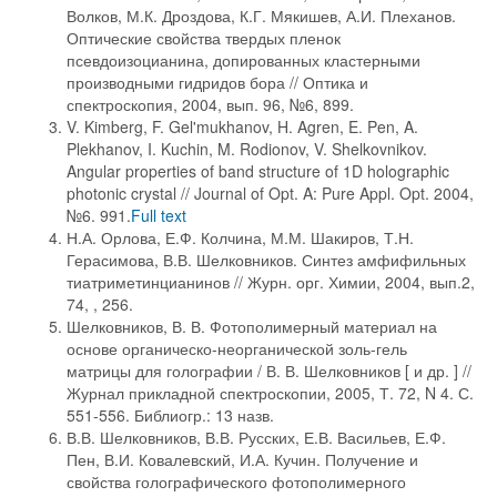
Волков, М.К. Дроздова, К.Г. Мякишев, А.И. Плеханов.
Оптические свойства твердых пленок
псевдоизоцианина, допированных кластерными
производными гидридов бора // Оптика и
спектроскопия, 2004, вып. 96, №6, 899.
V. Kimberg, F. Gel'mukhanov, H. Agren, E. Pen, A.
Plekhanov, I. Kuchin, M. Rodionov, V. Shelkovnikov.
Angular properties of band structure of 1D holographic
photonic crystal // Journal of Opt. A: Pure Appl. Opt. 2004,
№6. 991.
Full text
Н.А. Орлова, Е.Ф. Колчина, М.М. Шакиров, Т.Н.
Герасимова, В.В. Шелковников. Синтез амфифильных
тиатриметинцианинов // Журн. орг. Химии, 2004, вып.2,
74, , 256.
Шелковников, В. В. Фотополимерный материал на
основе органическо-неорганической золь-гель
матрицы для голографии / В. В. Шелковников [ и др. ] //
Журнал прикладной спектроскопии, 2005, Т. 72, N 4. С.
551-556. Библиогр.: 13 назв.
В.В. Шелковников, В.В. Русских, Е.В. Васильев, Е.Ф.
Пен, В.И. Ковалевский, И.А. Кучин. Получение и
свойства голографического фотополимерного