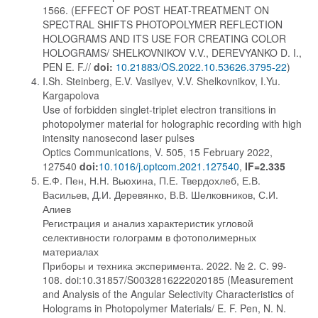
1566. (EFFECT OF POST HEAT-TREATMENT ON
SPECTRAL SHIFTS PHOTOPOLYMER REFLECTION
HOLOGRAMS AND ITS USE FOR CREATING COLOR
HOLOGRAMS/ SHELKOVNIKOV V.V., DEREVYANKO D. I.,
PEN E. F.//
doi:
10.21883/OS.2022.10.53626.3795-22
)
I.Sh. Steinberg, E.V. Vasilyev, V.V. Shelkovnikov, I.Yu.
Kargapolova
Use of forbidden singlet-triplet electron transitions in
photopolymer material for holographic recording with high
intensity nanosecond laser pulses
Optics Communications, V. 505, 15 February 2022,
127540
doi:
10.1016/j.optcom.2021.127540
,
IF=2.335
Е.Ф. Пен, Н.Н. Вьюхина, П.Е. Твердохлеб, Е.В.
Васильев, Д.И. Деревянко, В.В. Шелковников, С.И.
Алиев
Регистрация и анализ характеристик угловой
селективности голограмм в фотополимерных
материалах
Приборы и техника эксперимента. 2022. № 2. С. 99-
108. doi:10.31857/S0032816222020185 (Measurement
and Analysis of the Angular Selectivity Characteristics of
Holograms in Photopolymer Materials/ E. F. Pen, N. N.