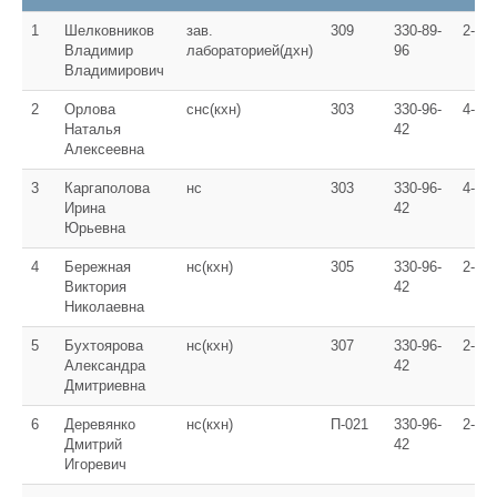
1
Шелковников
зав.
309
330-89-
2-93
Владимир
лабораторией(дхн)
96
Владимирович
2
Орлова
снс(кхн)
303
330-96-
4-06
Наталья
42
Алексеевна
3
Каргаполова
нс
303
330-96-
4-06
Ирина
42
Юрьевна
4
Бережная
нс(кхн)
305
330-96-
2-20
Виктория
42
Николаевна
5
Бухтоярова
нс(кхн)
307
330-96-
2-75
Александра
42
Дмитриевна
6
Деревянко
нс(кхн)
П-021
330-96-
2-07
Дмитрий
42
Игоревич