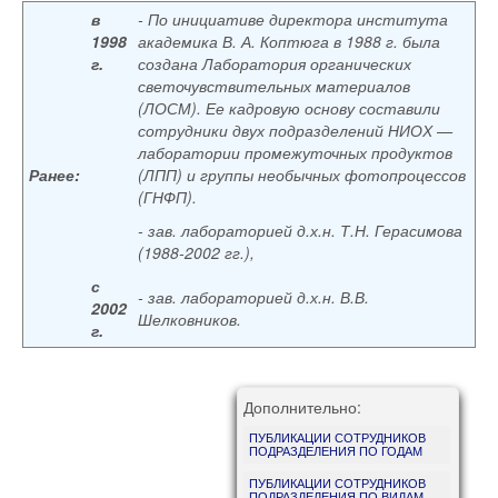
в
- По инициативе директора института
1998
академика В. А. Коптюга в 1988 г. была
г.
создана
Лаборатория органических
светочувствительных материалов
(ЛОСМ).
Ее кадровую основу составили
сотрудники двух подразделений НИОХ —
лаборатории промежуточных продуктов
Ранее:
(ЛПП) и группы необычных фотопроцессов
(ГНФП).
- зав. лабораторией д.х.н. Т.Н. Герасимова
(1988-2002 гг.),
с
- зав. лабораторией д.х.н. В.В.
2002
Шелковников.
г.
Дополнительно:
ПУБЛИКАЦИИ СОТРУДНИКОВ
ПОДРАЗДЕЛЕНИЯ ПО ГОДАМ
ПУБЛИКАЦИИ СОТРУДНИКОВ
ПОДРАЗДЕЛЕНИЯ ПО ВИДАМ