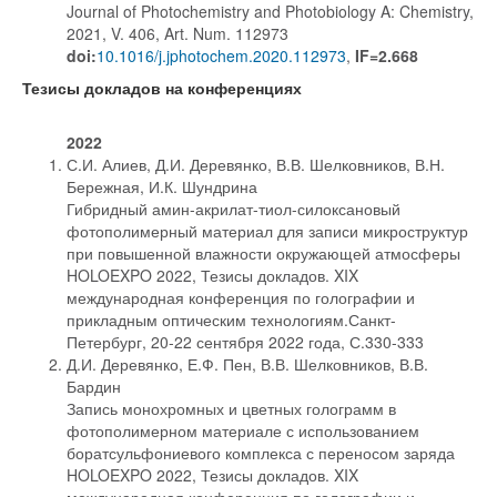
Journal of Photochemistry and Photobiology A: Chemistry,
2021, V. 406, Art. Num. 112973
doi:
10.1016/j.jphotochem.2020.112973
,
IF=2.668
Тезисы докладов на конференциях
2022
С.И. Алиев, Д.И. Деревянко, В.В. Шелковников, В.Н.
Бережная, И.К. Шундрина
Гибридный амин-акрилат-тиол-силоксановый
фотополимерный материал для записи микроструктур
при повышенной влажности окружающей атмосферы
HOLOEXPO 2022, Тезисы докладов. XIX
международная конференция по голографии и
прикладным оптическим технологиям.Санкт-
Петербург, 20-22 сентября 2022 года, С.330-333
Д.И. Деревянко, Е.Ф. Пен, В.В. Шелковников, В.В.
Бардин
Запись монохромных и цветных голограмм в
фотополимерном материале с использованием
боратсульфониевого комплекса с переносом заряда
HOLOEXPO 2022, Тезисы докладов. XIX