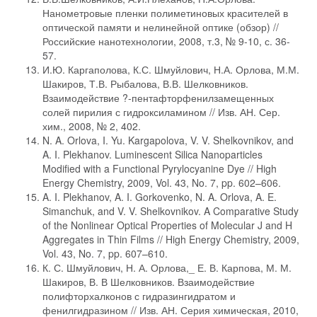
Нанометровые пленки полиметиновых красителей в
оптической памяти и нелинейной оптике (обзор) //
Российские нанотехнологии, 2008, т.3, № 9-10, с. 36-
57.
И.Ю. Каргаполова, К.С. Шмуйлович, Н.А. Орлова, М.М.
Шакиров, Т.В. Рыбалова, В.В. Шелковников.
Взаимодействие ?-пентафторфенилзамещенных
солей пирилия с гидроксиламином // Изв. АН. Сер.
хим., 2008, № 2, 402.
N. A. Orlova, I. Yu. Kargapolova, V. V. Shelkovnikov, and
A. I. Plekhanov. Luminescent Silica Nanoparticles
Modified with a Functional Pyrylocyanine Dye // High
Energy Chemistry, 2009, Vol. 43, No. 7, pp. 602–606.
A. I. Plekhanov, A. I. Gorkovenko, N. A. Orlova, A. E.
Simanchuk, and V. V. Shelkovnikov. A Comparative Study
of the Nonlinear Optical Properties of Molecular J and H
Aggregates in Thin Films // High Energy Chemistry, 2009,
Vol. 43, No. 7, pp. 607–610.
К. С. Шмуйлович, Н. А. Орлова,_ Е. В. Карпова, М. М.
Шакиров, В. В Шелковников. Взаимодействие
полифторхалконов с гидразингидратом и
фенилгидразином // Изв. АН. Серия химическая, 2010,