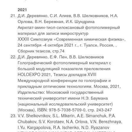
2021
Д.И. Деревянко, С.И. Алиев, В.В. Шелковников, Н.А.
Орлова, В.Н. Бережная, И.К. Шундрина
Акрилат-амин-тиол-силоксановый фотополимерный
материал для записи микроструктур
XXXIII Симпозиум «Современная химическая физика»,
24 сентября -4 октября 2021 г., г. Туапсе, Россия, ,
Сборник тезисов, стр.74
Д.И. Деревянко, Е.Ф. Пен, В.В. Шелковников
Голографический фотополимерный материал с
большой модуляцией показателя преломления
HOLOEXPO 2021, Тезисы докладов XVIII
Международной конференции по голографии и
прикладным оптическим технологиям. Москва, 2021,
Издательство: Московский государственный
технический университет имени Н.Э. Баумана
(национальный исследовательский университет)
(Москва), ISBN: 978-5-7038-5709-0, стр. 243-247
V.V. Shelkovnikov, S.L. Mikerin, A.E. Simanchuk, P.A.
Chubakov, S.V. Korotaev, N.A. Orlova, V.N. Berezhnaya,
I.Yu. Kargapolova, R.A. Ischenko, N.D. Ryazanov