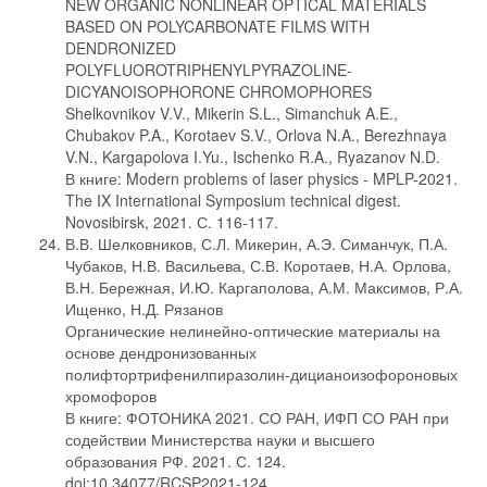
NEW ORGANIC NONLINEAR OPTICAL MATERIALS
BASED ON POLYCARBONATE FILMS WITH
DENDRONIZED
POLYFLUOROTRIPHENYLPYRAZOLINE-
DICYANOISOPHORONE CHROMOPHORES
Shelkovnikov V.V., Mikerin S.L., Simanchuk A.E.,
Chubakov P.A., Korotaev S.V., Orlova N.A., Berezhnaya
V.N., Kargapolova I.Yu., Ischenko R.A., Ryazanov N.D.
В книге: Modern problems of laser physics - MPLP-2021.
The IX International Symposium technical digest.
Novosibirsk, 2021. С. 116-117.
В.В. Шелковников, С.Л. Микерин, А.Э. Симанчук, П.А.
Чубаков, Н.В. Васильева, С.В. Коротаев, Н.А. Орлова,
В.Н. Бережная, И.Ю. Каргаполова, А.М. Максимов, Р.А.
Ищенко, Н.Д. Рязанов
Органические нелинейно-оптические материалы на
основе дендронизованных
полифтортрифенилпиразолин-дицианоизофороновых
хромофоров
В книге: ФОТОНИКА 2021. СО РАН, ИФП СО РАН при
содействии Министерства науки и высшего
образования РФ. 2021. С. 124.
doi:10.34077/RCSP2021-124