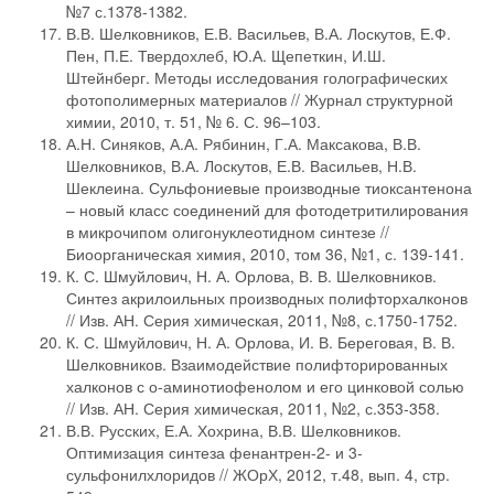
№7 с.1378-1382.
В.В. Шелковников, Е.В. Васильев, В.А. Лоскутов, Е.Ф.
Пен, П.Е. Твердохлеб, Ю.А. Щепеткин, И.Ш.
Штейнберг. Методы исследования голографических
фотополимерных материалов // Журнал структурной
химии, 2010, т. 51, № 6. С. 96–103.
А.Н. Синяков, А.А. Рябинин, Г.А. Максакова, В.В.
Шелковников, В.А. Лоскутов, Е.В. Васильев, Н.В.
Шеклеина. Сульфониевые производные тиоксантенона
– новый класс соединений для фотодетритилирования
в микрочипом олигонуклеотидном синтезе //
Биоорганическая химия, 2010, том 36, №1, с. 139-141.
К. С. Шмуйлович, Н. А. Орлова, В. В. Шелковников.
Синтез акрилоильных производных полифторхалконов
// Изв. АН. Серия химическая, 2011, №8, с.1750-1752.
К. С. Шмуйлович, Н. А. Орлова, И. В. Береговая, В. В.
Шелковников. Взаимодействие полифторированных
халконов с о-аминотиофенолом и его цинковой солью
// Изв. АН. Серия химическая, 2011, №2, с.353-358.
В.В. Русских, Е.А. Хохрина, В.В. Шелковников.
Оптимизация синтеза фенантрен-2- и 3-
сульфонилхлоридов // ЖОрХ, 2012, т.48, вып. 4, стр.