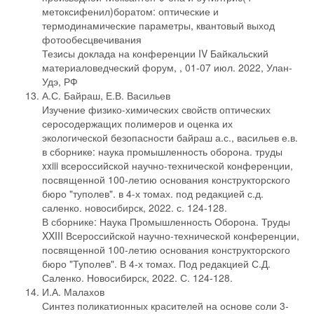
метоксифенил)боратом: оптические и
термодинамические параметры, квантовый выход
фотообесцвечивания
Тезисы доклада на конференции IV Байкальский
материаловедческий форум, , 01-07 июл. 2022, Улан-
Удэ, РФ
А.С. Байраш, Е.В. Васильев
Изучение физико-химических свойств оптических
серосодержащих полимеров и оценка их
экологической безопасности байраш а.с., васильев е.в.
в сборнике: наука промышленность оборона. труды
xxiii всероссийской научно-технической конференции,
посвященной 100-летию основания конструкторского
бюро "туполев". в 4-х томах. под редакцией с.д.
саленко. новосибирск, 2022. с. 124-128.
В сборнике: Наука Промышленность Оборона. Труды
XXIII Всероссийской научно-технической конференции,
посвященной 100-летию основания конструкторского
бюро "Туполев". В 4-х томах. Под редакцией С.Д.
Саленко. Новосибирск, 2022. С. 124-128.
И.А. Малахов
Синтез поликатионных красителей на основе соли 3-