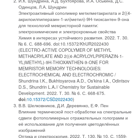
И.К. Шундрина, А.Д. Бухтоярова, И.А. Оськина, Д.С.
Одинцов, Л.А. Шундрин
Электроактивный сополимер метилметакрилата и 2((4-
акрилоилпиперазин-1-ил)метил)-9Н-тиоксантен-9-она
для технологий мемристорной памяти:
электрохимические и электрохромные свойства
Химия в интересах устойчивого развития. 2022. Т. 30.
№ 6. С. 688-696. doi:10.15372/KhUR2022430
(ELECTRO-ACTIVE COPOLYMER OF METHYL
METHACRYLATE AND 2((4-ACRYLOYLPIPERAZIN-1-
YL)METHYL)-9H-THIOXANTHEN-9-ONE FOR
MEMRISTOR MEMORY TECHNOLOGIES:
ELECTROCHEMICAL AND ELECTROCHROMIC /
Shundrina I.K., Bukhtoyarova A.D., Os'kina I.A., Odintsov
D.S., Shundrin L.A.// Chemistry for Sustainable
Development. 2022. Т. 30. № 6. С. 668-675.
doi:
10.15372/CSD2022430
)
В.В. Шелковников, Д.И. Деревянко, Е.Ф. Пен
Влияние термической пост-обработки на спектральные
сдвиги фотополимерных отражательных голограмм и
её использование для получения цветоделённых
изображений
Оптика и спектроскопия. 2022. Т. 130. № 10. С. 1559-