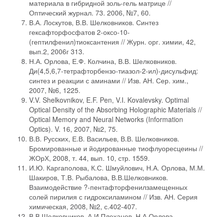
материала в гибридной золь-гель матрице //
Оптический журнал. 73. 2006, №7, 60.
В.А. Лоскутов, В.В. Шелковников. Синтез
гексафторфосфатов 2-оксо-10-
(гептилфенил)тиоксантения // Журн. орг. химии, 42,
вып.2, 2006г 313.
Н.А. Орлова, Е.Ф. Колчина, В.В. Шелковников.
Ди(4,5,6,7-тетрафторбензо-тиазол-2-ил)-дисульфид:
синтез и реакции с аминами // Изв. АН. Сер. хим.,
2007, №6, 1225.
V.V. Shelkovnikov, E.F. Pen, V.I. Kovalevsky. Optimal
Optical Density of the Absorbing Holographic Materials //
Optical Memory and Neural Networks (Information
Optics). V. 16, 2007, №2, 75.
В.В. Русских, Е.В. Васильев, В.В. Шелковников.
Бромированные и йодированные тиофлуоресцеины //
ЖОрХ, 2008, т. 44, вып. 10, стр. 1559.
И.Ю. Каргаполова, К.С. Шмуйлович, Н.А. Орлова, М.М.
Шакиров, Т.В. Рыбалова, В.В.Шелковников.
Взаимодействие ?-пентафторфенилзамещенных
солей пирилия с гидроксиламином // Изв. АН. Серия
химическая, 2008, №2, с.402-407.
В.В.Шелковников, А.И.Плеханов, Н.А.Орлова.