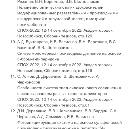
Рязанов, В.Н. Бережная, В.В. Шелковников
Нелинейно оптический отклик азокрасителей,
модифицированных разветвлёнными производными
изодуриловой и толуиловой кислот, в матрице
поликарбоната
СПОХ-2022, 12-14 сентября 2022, Академгородок,
Новосибирск, Сборник тезисов, стр.120
А.Д. Бухтоярова, E.В. Васильев, В.Н. Бережная, В.С.
Басистый, В.В. Шелковников
Синтез мономерных производных дитиинов на основе
3-бром-4-пиперидона
СПОХ-2022, 12-14 сентября 2022, Академгородок,
Новосибирск, Сборник тезисов, стр.119
С. Алиев, Д. Деревянко, В. Шелковников, А.
Черноносов
Особенности синтеза тиол-силоксанового соединения
с использованием разных типов катализаторов
СПОХ-2022, 12-14 сентября 2022, Академгородок,
Новосибирск, Сборник тезисов, стр.81
Д.И. Деревянко, В.В. Шелковников, В.В. Бардин, С.А.
Черкасов, А.Д. Семикина, Е.В. Васильев
Фотоинициирующая система на основе сульфониевой
производной тиоксантен-9-она и бутилтрис(4-