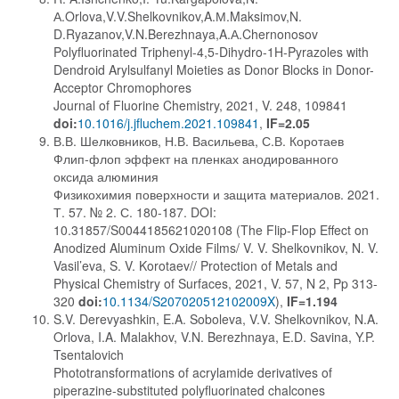
А.Orlova,V.V.Shelkovnikov,A.М.Maksimov,N.
D.Ryazanov,V.N.Berezhnaya,A.А.Chernonosov
Polyfluorinated Triphenyl-4,5-Dihydro-1H-Pyrazoles with
Dendroid Arylsulfanyl Moieties as Donor Blocks in Donor-
Acceptor Chromophores
Journal of Fluorine Chemistry, 2021, V. 248, 109841
doi:
10.1016/j.jfluchem.2021.109841
,
IF=2.05
В.В. Шелковников, Н.В. Васильева, С.В. Коротаев
Флип-флоп эффект на пленках анодированного
оксида алюминия
Физикохимия поверхности и защита материалов. 2021.
Т. 57. № 2. С. 180-187. DOI:
10.31857/S0044185621020108 (The Flip-Flop Effect on
Anodized Aluminum Oxide Films/ V. V. Shelkovnikov, N. V.
Vasil’eva, S. V. Korotaev// Protection of Metals and
Physical Chemistry of Surfaces, 2021, V. 57, N 2, Pp 313-
320
doi:
10.1134/S207020512102009X
),
IF=1.194
S.V. Derevyashkin, E.A. Soboleva, V.V. Shelkovnikov, N.A.
Orlova, I.A. Malakhov, V.N. Berezhnaya, E.D. Savina, Y.P.
Tsentalovich
Phototransformations of acrylamide derivatives of
piperazine-substituted polyfluorinated chalcones