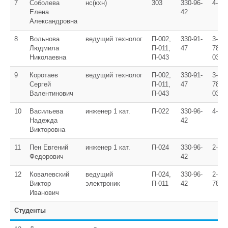
7
Соболева
нс(кхн)
303
330-96-
4-06
Елена
42
Александровна
8
Вольнова
ведущий технолог
П-002,
330-91-
3-58,
Людмила
П-011,
47
78, 2
Николаевна
П-043
03
9
Коротаев
ведущий технолог
П-002,
330-91-
3-58,
Сергей
П-011,
47
78, 2
Валентинович
П-043
03
10
Васильева
инженер 1 кат.
П-022
330-96-
4-08
Надежда
42
Викторовна
11
Пен Евгений
инженер 1 кат.
П-024
330-96-
2-07
Федорович
42
12
Ковалевский
ведущий
П-024,
330-96-
2-07,
Виктор
электроник
П-011
42
78
Иванович
Студенты