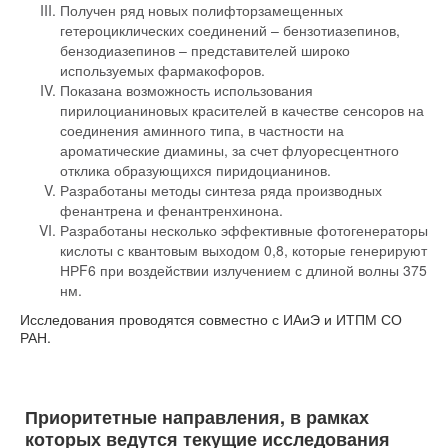
Получен ряд новых полифторзамещенных
гетероциклических соединений – бензотиазепинов,
бензодиазепинов – представителей широко
используемых фармакофоров.
Показана возможность использования
пирилоцианиновых красителей в качестве сенсоров на
соединения аминного типа, в частности на
ароматические диамины, за счет флуоресцентного
отклика образующихся пиридоцианинов.
Разработаны методы синтеза ряда производных
фенантрена и фенантренхинона.
Разработаны несколько эффективные фотогенераторы
кислоты с квантовым выходом 0,8, которые генерируют
НРF6 при воздействии излучением с длиной волны 375
нм.
Исследования проводятся совместно с ИАиЭ и ИТПМ СО
РАН.
Приоритетные направления, в рамках
которых ведутся текущие исследования