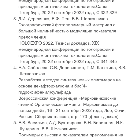
международная конференция по голографии и
прикладным оптическим технологиям.Санкт-
Петербург, 20-22 сентября 2022 года, С.322-329
Д.И. Деревянко, Е.Ф. Пен, В.В. Шелковников
Голографический фотополимерный материал с
большой нелинейностью модуляции показателя
преломления
HOLOEXPO 2022, Тезисы докладов. XIX
международная конференция по голографии и
прикладным оптическим технологиям.Санкт-
Петербург, 20-22 сентября 2022 года, С.341-345
Е.А. Соболева, С.В. Деревяшкин, П.М. Калетина, В.В.
Шелковников
Разработка методов синтеза новых олигомеров на
основе декафторхалкона и бис(4-
гидроксифенил)сульфида
Всероссийская конференция «Марковниковские
чтения: Органическая химия от Марковникова до
наших дней», 16 - 21 сентября 2022 года, Лоо, Сочи,
Россия. Сборник тезисов, стр. 173 (флэш-доклад)
Е.В. Васильев, А.Д. Бухтоярова, В.Н. Бережная, И.К.
Шундрина, В.В. Шелковников
Полимеры с высоким показателем преломления на