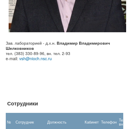
Зав. лабораторией - д.х.н.
Владимир Владимирович
Шелковников
тел. (383) 330-89-96, вн. тел. 2-93
e-mail:
vsh@nioch.nsc.ru
Сотрудники
Теле
№
Сотрудник
Должность
Кабинет
Телефон
вн.