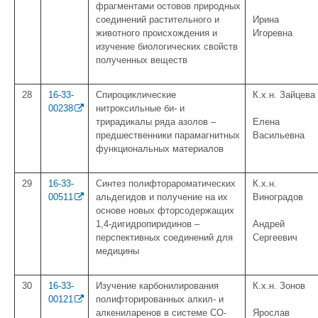
фрагментами остовов природных
соединений растительного и
Ирина
животного происхождения и
Игоревна
изучение биологических свойств
полученных веществ
28
16-33-
Спироциклические
К.х.н. Зайцева
00238
нитроксильные би- и
трирадикалы ряда азолов –
Елена
предшественники парамагнитных
Васильевна
функциональных материалов
29
16-33-
Синтез полифторароматических
К.х.н.
00511
альдегидов и получение на их
Виноградов
основе новых фторсодержащих
1,4-дигидропиридинов –
Андрей
перспективных соединений для
Сергеевич
медицины
30
16-33-
Изучение карбонилирования
К.х.н. Зонов
00121
полифторированных алкил- и
алкениларенов в системе CO-
Ярослав