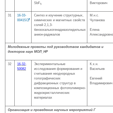
SbF
Викторович
5
31
16-33-
Синтез и изучение структурных,
М.н.с.
00415
химических и магнитных свойств
Чуланова
солей 2,1,3-
бензохалькогенадиазолидильных
Елена
анион-радикалов
Александровн
Молодежные проекты под руководством кандидатов и
докторов наук МОЛ_НР
32
16-32-
Экспериментальные
К.х.н.
50082
исследования формирования и
Васильев
считывания неоднородных
голографических
Евгений
дифракционных структур в
Владимирович
композиционных фотополимерно-
жидкокристаллических
материалах
Организация и проведение научных мероприятий Г