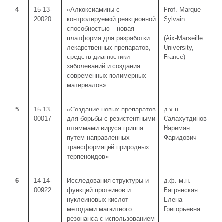
4
15-13-
«Алкоксиамины с
Prof. Marque
20020
контролируемой реакционной
Sylvain
способностью – новая
платформа для разработки
(Aix-Marseille
лекарственных препаратов,
University,
средств диагностики
France)
заболеваний и создания
современных полимерных
материалов»
5
15-13-
«Создание новых препаратов
д.х.н.
00017
для борьбы с резистентными
Салахутдинов
штаммами вируса гриппа
Нариман
путем направленных
Фаридович
трансформаций природных
терпеноидов»
6
14-14-
Исследования структуры и
д.ф.-м.н.
00922
функций протеинов и
Багрянская
нуклеиновых кислот
Елена
методами магнитного
Григорьевна
резонанса с использованием