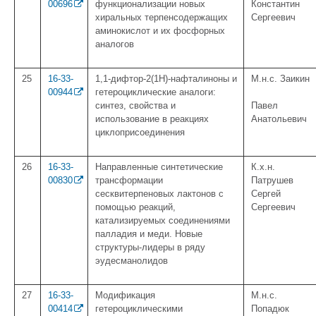
00696
функционализации новых
Константин
хиральных терпенсодержащих
Сергеевич
аминокислот и их фосфорных
аналогов
25
16-33-
1,1-дифтор-2(1Н)-нафталиноны и
М.н.с. Заикин
00944
гетероциклические аналоги:
синтез, свойства и
Павел
использование в реакциях
Анатольевич
циклоприсоединения
26
16-33-
Направленные синтетические
К.х.н.
00830
трансформации
Патрушев
сесквитерпеновых лактонов с
Сергей
помощью реакций,
Сергеевич
катализируемых соединениями
палладия и меди. Новые
структуры-лидеры в ряду
эудесманолидов
27
16-33-
Модификация
М.н.с.
00414
гетероциклическими
Попадюк