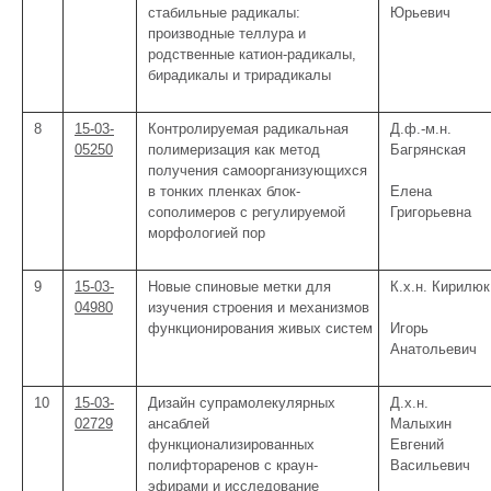
стабильные радикалы:
Юрьевич
производные теллура и
родственные катион-радикалы,
бирадикалы и трирадикалы
8
15-03-
Контролируемая радикальная
Д.ф.-м.н.
05250
полимеризация как метод
Багрянская
получения самоорганизующихся
в тонких пленках блок-
Елена
сополимеров с регулируемой
Григорьевна
морфологией пор
9
15-03-
Новые спиновые метки для
К.х.н. Кирилюк
04980
изучения строения и механизмов
функционирования живых систем
Игорь
Анатольевич
10
15-03-
Дизайн супрамолекулярных
Д.х.н.
02729
ансаблей
Малыхин
функционализированных
Евгений
полифтораренов с краун-
Васильевич
эфирами и исследование