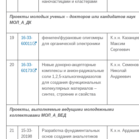
наночастицами и кластерами
Проекты молодых ученых – докторов или кандидатов наук
МОЛ_А_ДК
19
16-33-
фенилен/фурановые олигомеры
К.х.н. Казанце
60011
для органической электроники
Максим
Сергеевич
20
16-33-
Новые донорно-акцепторные
К.х.н. Семенов
60173
комплексы и анион-радикальные
Николай
соли 1,2,5-халькогенадиазолов
Андреевич
для создания функциональных
молекулярных материалов –
синтез, строение и свойства
Проекты, выполняемые ведущими молодежными
коллективами
МОЛ_А_ВЕД
21
15-33-
Разработка фундаментальных
К.х.н. Ардашо
20198
основ создания анальгетиков