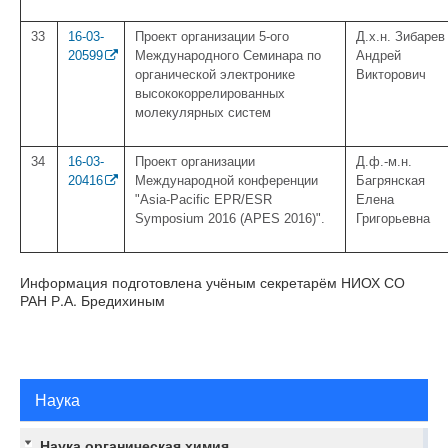
33
16-03-
Проект организации 5-ого
Д.х.н. Зибарев
20599
Международного Семинара по
Андрей
органической электронике
Викторович
высококоррелированных
молекулярных систем
34
16-03-
Проект организации
Д.ф.-м.н.
20416
Международной конференции
Багрянская
"Asia-Pacific EPR/ESR
Елена
Symposium 2016 (APES 2016)".
Григорьевна
Информация подготовлена учёным секретарём НИОХ СО
РАН Р.А. Бредихиным
Наука
Наука органическая химия