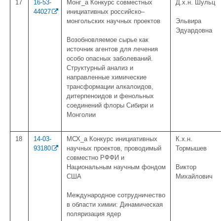
17
16-53-
Монг_а Конкурс совместных
Д.х.н. Шульц
44027
инициативных российско–
монгольских научных проектов
Эльвира
Эдуардовна
Возобновляемое сырье как
источник агентов для лечения
особо опасных заболеваний.
Структурный анализ и
направленные химические
трансформации алкалоидов,
дитерпеноидов и фенольных
соединений флоры Сибири и
Монголии
18
14-03-
МСХ_а Конкурс инициативных
К.х.н.
93180
научных проектов, проводимый
Тормышев
совместно РФФИ и
Национальным научным фондом
Виктор
США
Михайлович
Международное сотрудничество
в области химии: Динамическая
поляризация ядер