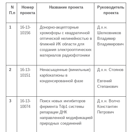
N
Номер
Название проекта
Руководитель
П.п
проекта
проекта
1
16-13-
Донорно-акцепторные
Д.х.н.
10156
хромофоры с квадратичной
Шелковников
оптической нелинейностью в
Владимир
ближней ИК области для
Владимирович
создания электрооптических
материалов радиофотоники
2
16-13-
Ненасыщенные (винильные)
Д.х.н. Стоянов
10151
карбокатионы в
конденсированной фазе
Евгений
Степанович
3
16-13-
Поиск новых ингибиторов
Д.х.н. Волчо
10074
фермента Tdp1 системы
Константин
репарации ДНК
Петрович
направленной модификацией
природных соединений