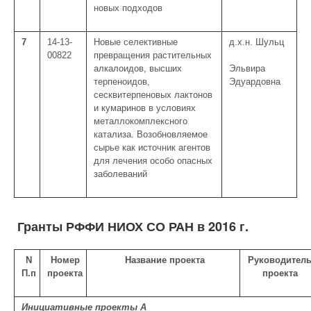
новых подходов
7
14-13-
Новые селективные
д.х.н. Шульц
00822
превращения растительных
алкалоидов, высших
Эльвира
терпеноидов,
Эдуардовна
сесквитерпеновых лактонов
и кумаринов в условиях
металлокомплексного
катализа. Возобновляемое
сырье как источник агентов
для лечения особо опасных
заболеваний
Гранты РФФИ НИОХ СО РАН в 2016 г.
N
Номер
Название проекта
Руководител
П.п
проекта
проекта
Инициативные проекты А