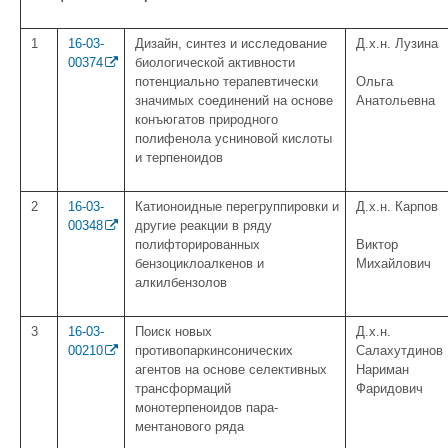
1
16-03-
Дизайн, синтез и исследование
Д.х.н. Лузина
00374
биологической активности
потенциально терапевтически
Ольга
значимых соединений на основе
Анатольевна
конъюгатов природного
полифенола усниновой кислоты
и терпеноидов
2
16-03-
Катионоидные перегруппировки и
Д.х.н. Карпов
00348
другие реакции в ряду
полифторированных
Виктор
бензоциклоалкенов и
Михайлович
алкилбензолов
3
16-03-
Поиск новых
Д.х.н.
00210
противопаркинсонических
Салахутдинов
агентов на основе селективных
Нариман
трансформаций
Фаридович
монотерпеноидов пара-
ментанового ряда