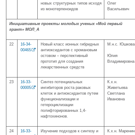
новых структурных типов исходя
Олег
из монотерпеноидов
Васильевич
Инициативные проекты молодых ученых «Мой первый
грант» МОЛ_А
22
16-34-
Новый класс ионных гибридных
М.н.с. Юшкова
00465
антиоксидантов с хромановым
остовом – перспективный
Юлия
прототип для создания
Владимировна
лекарственных средств
23
16-33-
Синтез потенциальных
К.х.н.
00005
ингибиторов роста раковых
Живетьева
клеток и антиоксидантов путем
Светлана
функционализации и
Ивановна
гетероциклизации
полифторированных 1,4-
нафтохинонов.
24
16-33-
Изучение подходов к синтезу и
К.х.н. Маренин