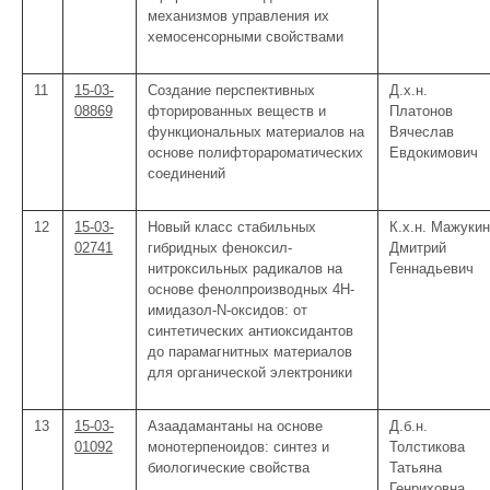
механизмов управления их
хемосенсорными свойствами
11
15-03-
Создание перспективных
Д.х.н.
08869
фторированных веществ и
Платонов
функциональных материалов на
Вячеслав
основе полифторароматических
Евдокимович
соединений
12
15-03-
Новый класс стабильных
К.х.н. Мажукин
02741
гибридных феноксил-
Дмитрий
нитроксильных радикалов на
Геннадьевич
основе фенолпроизводных 4Н-
имидазол-N-оксидов: от
синтетических антиоксидантов
до парамагнитных материалов
для органической электроники
13
15-03-
Азаадамантаны на основе
Д.б.н.
01092
монотерпеноидов: синтез и
Толстикова
биологические свойства
Татьяна
Генриховна