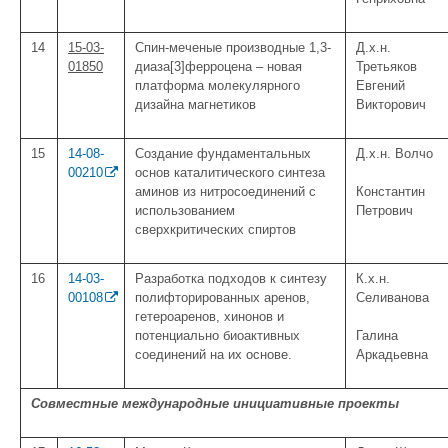
14
15-03-
Спин-меченые производные 1,3-
Д.х.н.
01850
диаза[3]ферроцена – новая
Третьяков
платформа молекулярного
Евгений
дизайна магнетиков
Викторович
15
14-08-
Создание фундаментальных
Д.х.н. Волчо
00210
основ каталитического синтеза
аминов из нитросоединений с
Константин
использованием
Петрович
сверхкритических спиртов
16
14-03-
Разработка подходов к синтезу
К.х.н.
00108
полифторированных аренов,
Селиванова
гетероаренов, хинонов и
потенциально биоактивных
Галина
соединений на их основе.
Аркадьевна
Совместные международные инициативные проекты