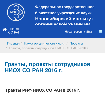
Федеральное государственное
бюджетное учреждение науки
Новосибирский институт
органической химии им.
Н.Н. Ворожцова
НИОХ
Новая версия сайта
СО РАН
Это старая версия сайта!
Новый
сайт
Главная
Наука органическая химия
Проекты
https://web3.nioch.nsc.ru/nioch/
Гранты, проекты сотрудников НИОХ СО РАН 2016 г.
Гранты, проекты сотрудников
НИОХ СО РАН 2016 г.
Гранты РНФ НИОХ СО РАН в 2016 г.