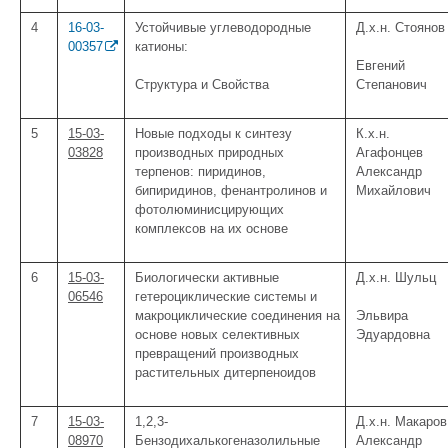
4
16-03-
Устойчивые углеводородные
Д.х.н. Стоянов
00357
катионы:
Евгений
Структура и Свойства
Степанович
5
15-03-
Новые подходы к синтезу
К.х.н.
03828
производных природных
Агафонцев
терпенов: пиридинов,
Александр
бипиридинов, фенантролинов и
Михайлович
фотолюминисцирующих
комплексов на их основе
6
15-03-
Биологически активные
Д.х.н. Шульц
06546
гетероциклические системы и
макроциклические соединения на
Эльвира
основе новых селективных
Эдуардовна
превращений производных
растительных дитерпеноидов
7
15-03-
1,2,3-
Д.х.н. Макаров
08970
Бензодихалькогеназолильные
Александр