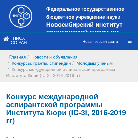
Федеральное государственное
бюджетное учреждение науки
Новосибирский институт
органической химии им.
Н.Н. Ворожцова
НИОХ
Новая версия сайта
СО РАН
Это старая версия сайта!
Новый
сайт
Главная
Новости и объявления
https://web3.nioch.nsc.ru/nioch/
Конкурсы, гранты, стипендии
Молодым учёным
Конкурс международной аспирантской программы
Института Кюри (IC-3i, 2016-2019 гг)
Конкурс международной
аспирантской программы
Института Кюри (IC-3i, 2016-2019
гг)