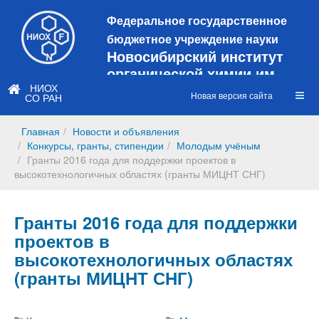
Федеральное государственное
бюджетное учреждение науки
Новосибирский институт
органической химии им.
Н.Н. Ворожцова
НИОХ
Новая версия сайта
СО РАН
Это старая версия сайта!
Новый
сайт
Главная
Новости и объявления
https://web3.nioch.nsc.ru/nioch/
Конкурсы, гранты, стипендии
Молодым учёным
Гранты 2016 года для поддержки проектов в
высокотехнологичных областях (гранты МИЦНТ СНГ)
Гранты 2016 года для поддержки
проектов в
высокотехнологичных областях
(гранты МИЦНТ СНГ)