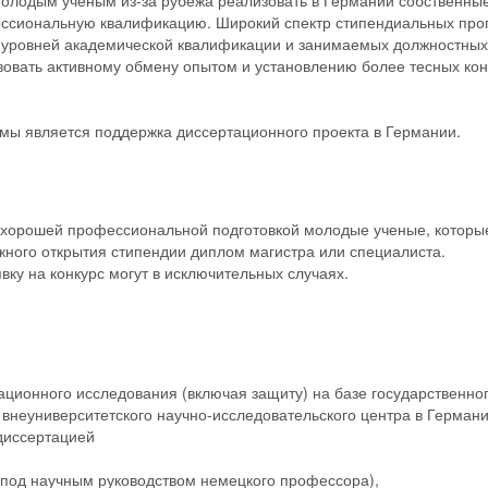
олодым ученым из-за рубежа реализовать в Германии собственны
ессиональную квалификацию. Широкий спектр стипендиальных пр
х уровней академической квалификации и занимаемых должностных
вовать активному обмену опытом и установлению более тесных кон
мы является поддержка диссертационного проекта в Германии.
 хорошей профессиональной подготовкой молодые ученые, которы
жного открытия стипендии диплом магистра или специалиста.
ку на конкурс могут в исключительных случаях.
ционного исследования (включая защиту) на базе государственно
внеуниверситетского научно-исследовательского центра в Германи
 диссертацией
(под научным руководством немецкого профессора),