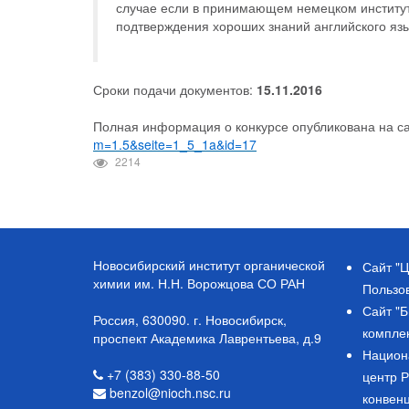
случае если в принимающем немецком институ
подтверждения хороших знаний английского язы
Сроки подачи документов:
15.11.2016
Полная информация о конкурсе опубликована на с
m=1.5&seite=1_5_1a&id=17
2214
Новосибирский институт органической
Сайт "Ц
химии им. Н.Н. Ворожцова СО РАН
Пользо
Сайт "
Россия, 630090. г. Новосибирск,
компле
проспект Академика Лаврентьева, д.9
Национ
+7 (383) 330-88-50
центр 
benzol@nioch.nsc.ru
конвен