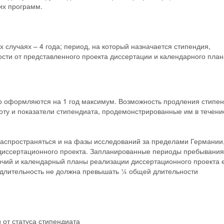
их программ.
х случаях – 4 года; период, на который назначается стипендия,
сти от представленного проекта диссертации и календарного план
о оформляются на 1 год максимум. Возможность продления стипе
боту и показатели стипендиата, продемонстрированные им в течени
аспространяться и на фазы исследований за пределами Германии,
иссертационного проекта. Запланированные периоды пребывания
чий и календарный планы реализации диссертационного проекта 
х длительность не должна превышать ¼ общей длительности
 от статуса стипендиата