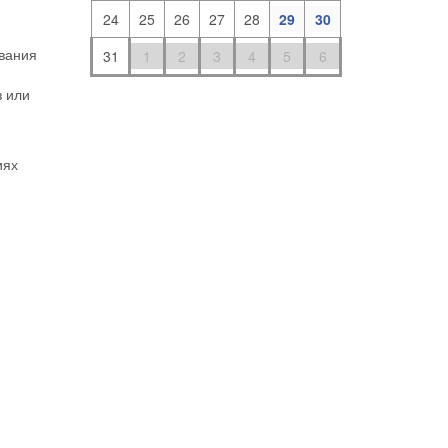
24
25
26
27
28
29
30
ования
31
1
2
3
4
5
6
з или
иях