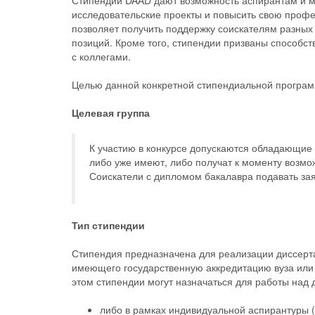
Стипендии DAAD дают возможность аспирантам и м
исследовательские проекты и повысить свою проф
позволяет получить поддержку соискателям разны
позиций. Кроме того, стипендии призваны способст
с коллегами.
Целью данной конкретной стипендиальной програм
Целевая группа
К участию в конкурсе допускаются обладающие
либо уже имеют, либо получат к моменту возмо
Соискатели с дипломом бакалавра подавать заяв
Тип стипендии
Стипендия предназначена для реализации диссерта
имеющего государственную аккредитацию вуза или 
этом стипендии могут назначаться для работы над
либо в рамках индивидуальной аспирантуры 