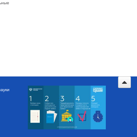
льные
науки