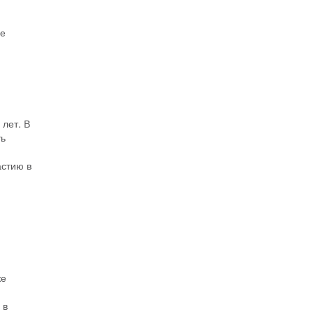
не
лет. В
ть
астию в
же
 в