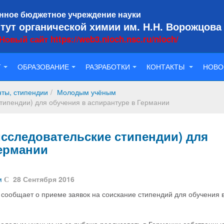
нное бюджетное учреждение науки
тут органической химии им. Н.Н. Ворожцова
Новый сайт https://web3.nioch.nsc.ru/nioch/
Т
ОБРАЗОВАНИЕ
РАЗРАБОТКИ
КОНТАКТЫ
НОВО
нты, стипендии
Молодым учёным
стипендии) для обучения в аспирантуре в Германии
-исследовательские стипендии) для
Германии
м
28 Сентября 2016
сообщает о приеме заявок на соискание стипендий для обучения 