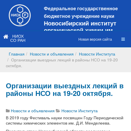
Федеральное государственное
бюджетное учреждение науки
Новосибирский институт
органической химии им.
Н.Н. Ворожцова
НИОХ
Новая версия сайта
СО РАН
Это старая версия сайта!
Новый
сайт
Главная
Новости и объявления
Новости Института
https://web3.nioch.nsc.ru/nioch/
Организации выездных лекций в районы НСО на 19-20
октября.
Организации выездных лекций в
районы НСО на 19-20 октября.
Новости и объявления
Новости Института
В 2019 году Фестиваль науки посвящен Году Периодической
системы химических элементов им. Д.И. Менделеева.