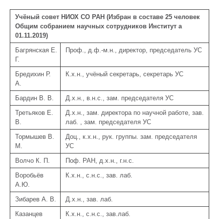
Учёный совет НИОХ СО РАН (Избран в составе 25 человек
Общим собранием научных сотрудников Институт а
01.11.2019)
Багрянская Е.
Проф., д.ф.-м.н., директор, председатель УС
Г.
Бредихин Р.
К.х.н., учёный секретарь, секретарь УС
А.
Бардин В. В.
Д.х.н., в.н.с., зам. председателя УС
Третьяков Е.
Д.х.н., зам. директора по научной работе, зав.
В.
лаб. , зам. председателя УС
Тормышев В.
Доц., к.х.н., рук. группы. зам. председателя
М.
УС
Волчо К. П.
Поф. РАН, д.х.н., г.н.с.
Воробьёв
К.х.н., с.н.с., зав. лаб.
А.Ю.
Зибарев А. В.
Д.х.н., зав. лаб.
Казанцев
К.х.н., с.н.с., зав.лаб.