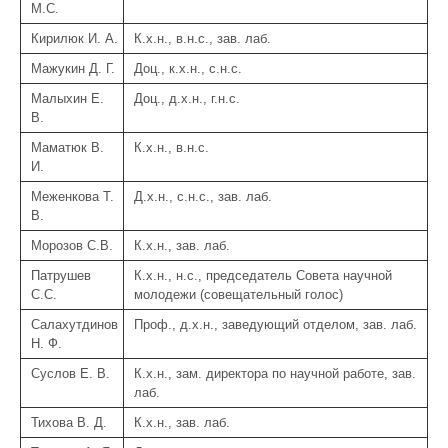
М.С.
Кирилюк И. А.
К.х.н., в.н.с., зав. лаб.
Мажукин Д. Г.
Доц., к.х.н., с.н.с.
Малыхин Е.
Доц., д.х.н., г.н.с.
В.
Маматюк В.
К.х.н., в.н.с.
И.
Меженкова Т.
Д.х.н., с.н.с., зав. лаб.
В.
Морозов С.В.
К.х.н., зав. лаб.
Патрушев
К.х.н., н.с., председатель Совета научной
С.С.
молодежи (совещательный голос)
Салахутдинов
Проф., д.х.н., заведующий отделом, зав. лаб.
Н. Ф.
Суслов Е. В.
К.х.н., зам. директора по научной работе, зав.
лаб.
Тихова В. Д.
К.х.н., зав. лаб.