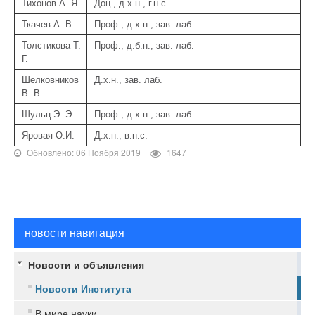
Тихонов А. Я.
Доц., д.х.н., г.н.с.
Ткачев А. В.
Проф., д.х.н., зав. лаб.
Толстикова Т.
Проф., д.б.н., зав. лаб.
Г.
Шелковников
Д.х.н., зав. лаб.
В. В.
Шульц Э. Э.
Проф., д.х.н., зав. лаб.
Яровая О.И.
Д.х.н., в.н.с.
Обновлено: 06 Ноября 2019
1647
новости навигация
Новости и объявления
Новости Института
В мире науки