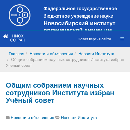
Федеральное государственное
бюджетное учреждение науки
Новосибирский институт
органической химии им.
Н.Н. Ворожцова
НИОХ
Новая версия сайта
СО РАН
Это старая версия сайта!
Новый
сайт
Главная
Новости и объявления
Новости Института
https://web3.nioch.nsc.ru/nioch/
Общим собранием научных сотрудников Института избран
Учёный совет
Общим собранием научных
сотрудников Института избран
Учёный совет
Новости и объявления
Новости Института