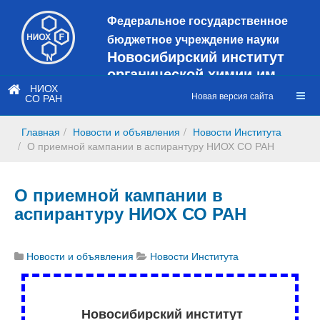
Федеральное государственное
бюджетное учреждение науки
Новосибирский институт
органической химии им.
Н.Н. Ворожцова
НИОХ
Новая версия сайта
СО РАН
Это старая версия сайта!
Новый
сайт
Главная
Новости и объявления
Новости Института
https://web3.nioch.nsc.ru/nioch/
О приемной кампании в аспирантуру НИОХ СО РАН
О приемной кампании в
аспирантуру НИОХ СО РАН
Новости и объявления
Новости Института
Новосибирский институт