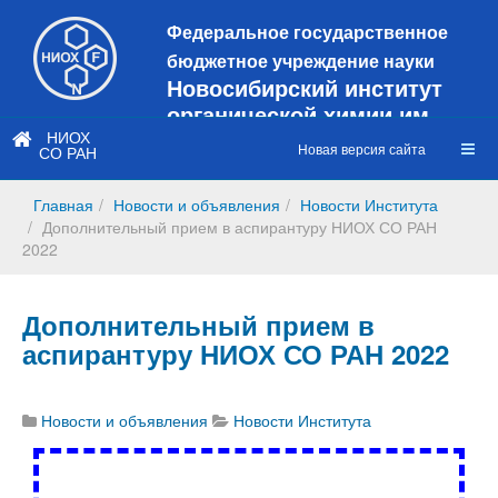
Федеральное государственное
бюджетное учреждение науки
Новосибирский институт
органической химии им.
Н.Н. Ворожцова
НИОХ
Новая версия сайта
СО РАН
Это старая версия сайта!
Новый
сайт
Главная
Новости и объявления
Новости Института
https://web3.nioch.nsc.ru/nioch/
Дополнительный прием в аспирантуру НИОХ СО РАН
2022
Дополнительный прием в
аспирантуру НИОХ СО РАН 2022
Новости и объявления
Новости Института