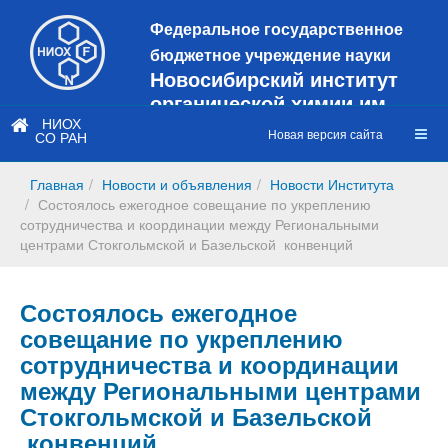
Федеральное государственное
бюджетное учреждение науки
Новосибирский институт
органической химии им.
Н.Н. Ворожцова
НИОХ
Новая версия сайта
СО РАН
Это старая версия сайта!
Новый
сайт
Главная
Новости и объявления
Новости Института
https://web3.nioch.nsc.ru/nioch/
Состоялось ежегодное совещание по укреплению
сотрудничества и координации между Региональными
центрами Стокгольмской и Базельской конвенций
Состоялось ежегодное
совещание по укреплению
сотрудничества и координации
между Региональными центрами
Стокгольмской и Базельской
конвенций