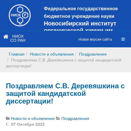
Федеральное государственное
бюджетное учреждение науки
Новосибирский институт
органической химии им.
Н.Н. Ворожцова
НИОХ
Новая версия сайта
СО РАН
Это старая версия сайта!
Новый
сайт
Главная
Новости и объявления
Поздравления
https://web3.nioch.nsc.ru/nioch/
Поздравляем С.В. Деревяшкина с защитой кандидатской
диссертации!
Поздравляем С.В. Деревяшкина с
защитой кандидатской
диссертации!
Новости и объявления
Поздравления
07 Октября 2022