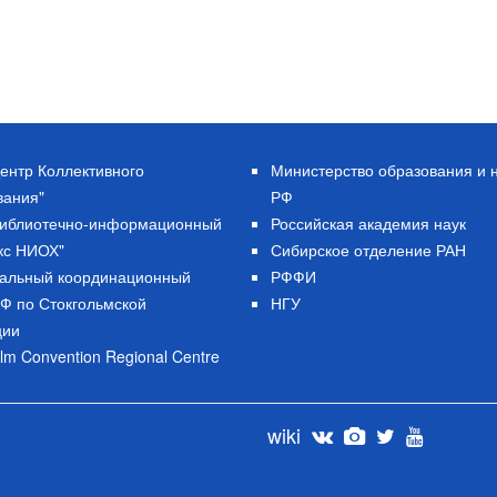
ентр Коллективного
Министерство образования и 
вания"
РФ
Библиотечно-информационный
Российская академия наук
кс НИОХ"
Сибирское отделение РАН
альный координационный
РФФИ
РФ по Стокгольмской
НГУ
ции
lm Convention Regional Centre
wiki