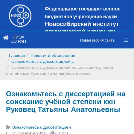
Федеральное государственное
бюджетное учреждение науки
Новосибирский институт
органической химии им.
Н.Н. Ворожцова
НИОХ
Новая версия сайта
СО РАН
Это старая версия сайта!
Новый
сайт
Главная
Новости и объявления
https://web3.nioch.nsc.ru/nioch/
Ознакомьтесь с диссертацией...
Ознакомьтесь с диссертацией на соискание учёной
степени кхн Руковец Татьяны Анатольевны
Ознакомьтесь с диссертацией на
соискание учёной степени кхн
Руковец Татьяны Анатольевны
Ознакомьтесь с диссертацией
31 Октября 2022
1659