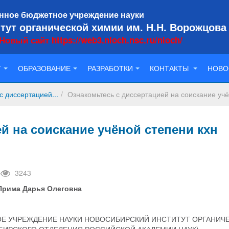
нное бюджетное учреждение науки
тут органической химии им. Н.Н. Ворожцова
Новый сайт https://web3.nioch.nsc.ru/nioch/
Т
ОБРАЗОВАНИЕ
РАЗРАБОТКИ
КОНТАКТЫ
НОВО
с диссертацией...
Ознакомьтесь с диссертацией на соискание учё
й на соискание учёной степени кхн
3243
Прима Дарья Олеговна
Е УЧРЕЖДЕНИЕ НАУКИ НОВОСИБИРСКИЙ ИНСТИТУТ ОРГАНИЧ