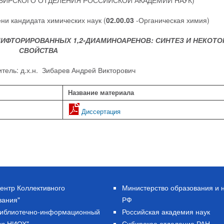
ИБИРСКОГО ОТДЕЛЕНИЯ РОССИЙСКОЙ АКАДЕМИИ НАУК)
ни кандидата химических наук (
02.00.03
-Органическая химия)
ИФТОРИРОВАННЫХ 1,2-ДИАМИНОАРЕНОВ: СИНТЕЗ И НЕКОТ
СВОЙСТВА
тель: д.х.н. Зибарев Андрей Викторович
Название материала
Диссертация
ентр Коллективного
Министерство образования и 
вания"
РФ
Библиотечно-информационный
Российская академия наук
кс НИОХ"
Сибирское отделение РАН