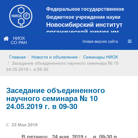
Федеральное государственное
бюджетное учреждение науки
Новосибирский институт
органической химии им.
Н.Н. Ворожцова
НИОХ
Новая версия сайта
СО РАН
Это старая версия сайта!
Новый
сайт
Главная
Новости и объявления
Семинары НИОХ
https://web3.nioch.nsc.ru/nioch/
Заседание объединенного научного семинара № 10
24.05.2019 г. в 09-30
Заседание объединенного
научного семинара № 10
24.05.2019 г. в 09-30
23 Мая 2019
В пятницу, 24 мая 2019 г. , в 09-30 в