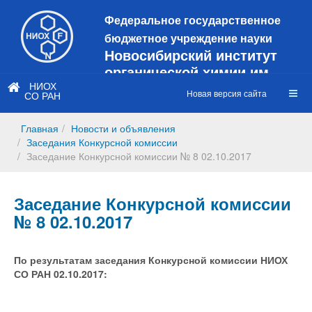
Федеральное государственное
бюджетное учреждение науки
Новосибирский институт
органической химии им.
Н.Н. Ворожцова
НИОХ
Новая версия сайта
СО РАН
Это старая версия сайта!
Новый
сайт
Главная
Новости и объявления
https://web3.nioch.nsc.ru/nioch/
Заседания Конкурсной комиссии
Заседание Конкурсной комиссии № 8 02.10.2017
Заседание Конкурсной комиссии
№ 8 02.10.2017
По результатам заседания Конкурсной комиссии НИОХ
СО РАН 02.10.2017: