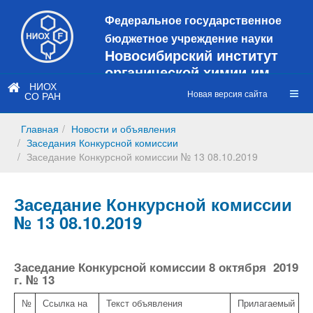
Федеральное государственное
бюджетное учреждение науки
Новосибирский институт
органической химии им.
Н.Н. Ворожцова
НИОХ
Новая версия сайта
СО РАН
Это старая версия сайта!
Новый
сайт
Главная
Новости и объявления
https://web3.nioch.nsc.ru/nioch/
Заседания Конкурсной комиссии
Заседание Конкурсной комиссии № 13 08.10.2019
Заседание Конкурсной комиссии
№ 13 08.10.2019
Заседание Конкурсной комиссии 8 октября 2019
г. № 13
№
Ссылка на
Текст объявления
Прилагаемый