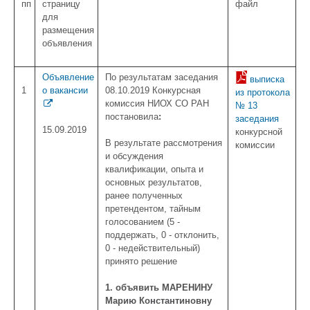
пп
страницу
файл
для
размещения
объявления
Объявление
По результатам заседания
выписка
1
о вакансии
08.10.2019 Конкурсная
из протокола
комиссия НИОХ СО РАН
№ 13
постановила
:
заседания
15.09.2019
конкурсной
В результате рассмотрения
комиссии
и обсуждения
квалификации, опыта и
основных результатов,
ранее полученных
претендентом, тайным
голосованием (5 -
поддержать, 0 - отклонить,
0 - недействительный)
принято решение
1. объявить МАРЕНИНУ
Марию Константиновну