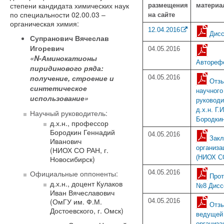
степени кандидата химических наук
размещения
материа
по специальности 02.00.03 –
на сайте
органическая химия:
12.04.2016
Дисс
Супранович Вячеслав
Игоревич
04.05.2016
«N-Аминокатионы
Автореф
пиридинового ряда:
получение, строение и
04.05.2016
Отз
синтетическое
научного
использование»
руковод
д.х.н. Г.И
Научный руководитель:
Бородки
д.х.н., профессор
Бородкин Геннадий
04.05.2016
Зак
Иванович
организа
(НИОХ СО РАН, г.
(НИОХ С
Новосибирск)
Официальные оппоненты:
04.05.2016
Прот
д.х.н., доцент Кулаков
№8 Дисс
Иван Вячеславович
(ОмГУ им. Ф.М.
04.05.2016
Отз
Достоевского, г. Омск)
ведущей
организа