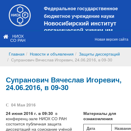
Федеральное государственное
бюджетное учреждение науки
Новосибирский институт
органической химии им.
Н.Н. Ворожцова
НИОХ
Новая версия сайта
СО РАН
Это старая версия сайта!
Новый
сайт
Главная
Новости и объявления
Защиты диссертаций
https://web3.nioch.nsc.ru/nioch/
Супранович Вячеслав Игоревич, 24.06.2016, в 09-30
Супранович Вячеслав Игоревич,
24.06.2016, в 09-30
04 Мая 2016
24 июня 2016 г. в 09:30
в
Материалы для
конференц-зале НИОХ СО РАН
ознакомления
состоится публичная защита
диссертаций на соискание учёной
Дата
Названи