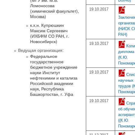
(МГУ им. М.В.
Волчо)
Ломоносова
19.10.2017
(химический факультет),
Москва)
Заключе
организа
к.х.н. Купрюшкин
(НИОХ С
Максим Сергеевич
РАН)
(ИХБФМ СО РАН, г.
Новосибирск)
19.10.2017
Копи
Ведущая организация:
диплома
Федеральное
(К.Ю.
государственное
Пономар
бюджетное учреждение
науки Институт
19.10.2017
Спис
нефтехимии и катализа
научных
Российской академии
трудов (
наук, Республика
Пономар
Башкортостан, г. Уфа
19.10.2017
Спра
об обуче
аспирант
((К.Ю.
Пономар