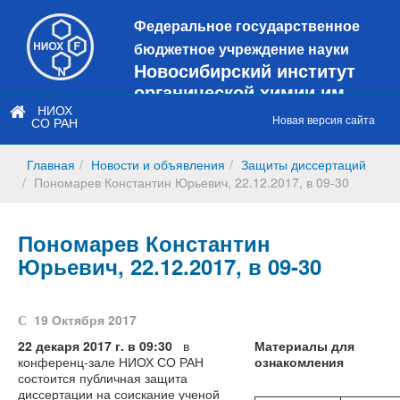
Федеральное государственное
бюджетное учреждение науки
Новосибирский институт
органической химии им.
Н.Н. Ворожцова
НИОХ
Новая версия сайта
СО РАН
Это старая версия сайта!
Новый
сайт
Главная
Новости и объявления
Защиты диссертаций
https://web3.nioch.nsc.ru/nioch/
Пономарев Константин Юрьевич, 22.12.2017, в 09-30
Пономарев Константин
Юрьевич, 22.12.2017, в 09-30
19 Октября 2017
22 декаря 2017 г. в 09:30
в
Материалы для
конференц-зале НИОХ СО РАН
ознакомления
состоится публичная защита
диссертации на соискание ученой