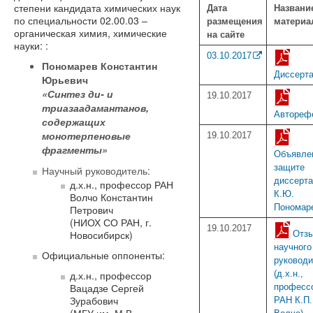
степени кандидата химических наук
Дата
Названи
по специальности 02.00.03 –
размещения
материа
органическая химия, химические
на сайте
науки: :
03.10.2017
Пономарев Константин
Диссерт
Юрьевич
«Синтез ди- и
19.10.2017
триазаадамантанов,
Автореф
содержащих
монотерпеновые
19.10.2017
фрагменты»
Объявле
защите
Научный руководитель:
диссерт
д.х.н., профессор РАН
К.Ю.
Волчо Константин
Пономар
Петрович
(НИОХ СО РАН, г.
19.10.2017
Новосибирск)
Отз
научного
Официальные оппоненты:
руковод
д.х.н., профессор
(д.х.н.,
Вацадзе Сергей
професс
Зурабович
РАН К.П.