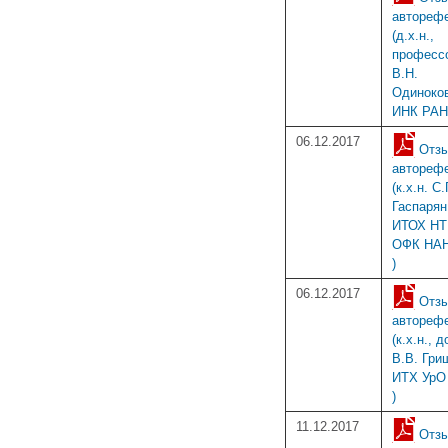
автореф
(д.х.н.,
професс
В.Н.
Одиноко
ИНК РАН
06.12.2017
Отзы
автореф
(к.х.н. С.
Гаспарян
ИТОХ Н
ОФК НА
)
06.12.2017
Отзы
автореф
(к.х.н., 
В.В. Гри
ИТХ УрО
)
11.12.2017
Отзы