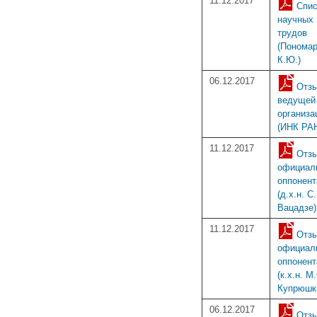
11.12.2017
Спис
научных
трудов
(Понома
К.Ю.)
06.12.2017
Отз
ведущей
организа
(ИНК РА
11.12.2017
Отз
официал
оппонент
(д.х.н. С
Вацадзе)
11.12.2017
Отз
официал
оппонент
(к.х.н. М
Купрюшк
06.12.2017
Отзы