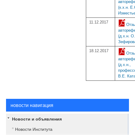
автореф
(к.х.н. Е.
Изместье
11.12.2017
Отзы
автореф
(д.х.н. О
Зефиров
18.12.2017
Отзы
автореф
(д.х.н.,
професс
В.Е. Ката
новости навигация
Новости и объявления
Новости Института