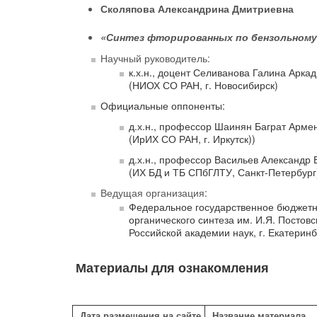
Сколяпова Александрина Дмитриевна
«Синтез фторированных по бензольному
Научный руководитель:
к.х.н., доцент Селиванова Галина Арка
(НИОХ СО РАН, г. Новосибирск)
Официальные оппоненты:
д.х.н., профессор Шаинян Баграт Арме
(ИрИХ СО РАН, г. Иркутск))
д.х.н., профессор Васильев Александр 
(ИХ БД и ТБ СПбГЛТУ, Санкт-Петербург
Ведущая организация:
Федеральное государственное бюджетн
органического синтеза им. И.Я. Постовс
Российской академии наук, г. Екатеринб
Материалы для ознакомления
Дата размещения на сайте
Название материала