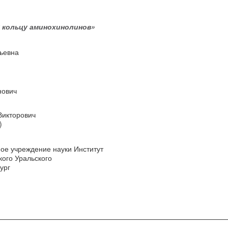
 кольцу аминохинолинов»
дьевна
нович
Викторович
)
ое учреждение науки Институт
кого Уральского
ург