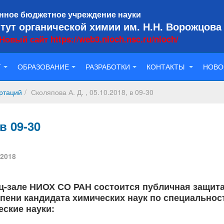
нное бюджетное учреждение науки
тут органической химии им. Н.Н. Ворожцова
Новый сайт https://web3.nioch.nsc.ru/nioch/
Т
ОБРАЗОВАНИЕ
РАЗРАБОТКИ
КОНТАКТЫ
НОВО
ртаций
Сколяпова А. Д. , 05.10.2018, в 09-30
 в 09-30
 2018
енц-зале НИОХ СО РАН состоится публичная защит
епени кандидата химических наук по специальнос
еские науки: