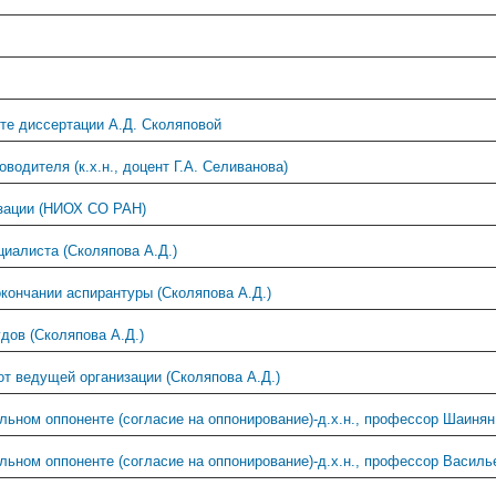
те диссертации А.Д. Сколяповой
водителя (к.х.н., доцент Г.А. Селиванова)
зации (НИОХ СО РАН)
иалиста (Сколяпова А.Д.)
кончании аспирантуры (Сколяпова А.Д.)
дов (Сколяпова А.Д.)
от ведущей организации (Сколяпова А.Д.)
ьном оппоненте (согласие на оппонирование)-д.х.н., профессор Шаинян
ьном оппоненте (согласие на оппонирование)-д.х.н., профессор Василь