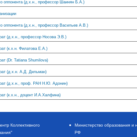
 оппонента (д.х.н., профессор Шаинян Б.А.)
анизации
 оппонента (д.х.н., профессор Васильев А.В.)
ат (д.х.н., профессор Носова Э.В.)
ат (к.х.н. Филатова Е.А.)
т (Dr. Tatiana Shumilova)
ат (д.х.н. А.Д. Дильман)
ат (д.х.н., проф. РАН Н.Ю. Адонин)
ат (к.х.н., доцент И.А.Халфина)
ентр Коллективного
Министерство образования и 
вания"
РФ