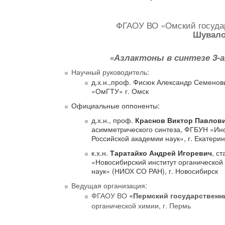
ФГАОУ ВО «Омский государ
Шувало
«Азлактоны в синтезе 3-а
Научный руководитель:
д.х.н.,проф. Фисюк Александр Семено
«ОмГТУ» г. Омск
Официальные оппоненты:
д.х.н., проф.
Краснов Виктор Павлов
асимметрического синтеза, ФГБУН «Инст
Российской академии наук», г. Екатерин
к.х.н.
Таратайко Андрей Игоревич
, с
«Новосибирский институт органической
наук» (НИОХ СО РАН), г. Новосибирск
Ведущая организация:
ФГАОУ ВО
«Пермский государственн
органической химии, г. Пермь