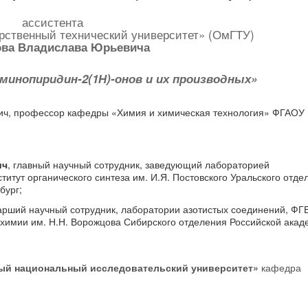
ассистента
ственный технический университет» (ОмГТУ)
ва Владислава Юрьевича
минопиридин-2(1Н)-онов и их производных»
вич, профессор кафедры «Химия и химическая технология» ФГАОУ
ич
, главный научный сотрудник, заведующий лабораторией
итут органического синтеза им. И.Я. Постовского Уральского отде
бург;
тарший научный сотрудник, лаборатории азотистых соединений, Ф
 химии им. Н.Н. Ворожцова Сибирского отделения Российской акад
ый национальный исследовательский университет»
кафедра