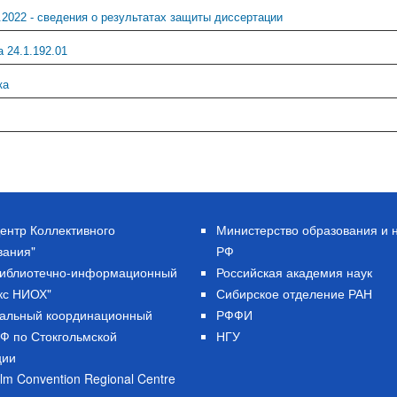
.2022 - сведения о результатах защиты диссертации
 24.1.192.01
ка
ентр Коллективного
Министерство образования и 
вания"
РФ
Библиотечно-информационный
Российская академия наук
кс НИОХ"
Сибирское отделение РАН
альный координационный
РФФИ
РФ по Стокгольмской
НГУ
ции
lm Convention Regional Centre