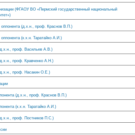
низации (ФГАОУ ВО «Пермский государственный национальный
итет»)
оппонента (д.х.н., проф. Краснов В.П.)
ппонента (к.х.н. Таратайко А.И.)
д.х.н., проф. Васильев А.В.)
.х.н., проф. Кравченко А.Н.)
.х.н., проф. Насакин О.Е.)
ации
онента (д.х.н., проф. Краснов В.П.)
нента (к.х.н. Таратайко А.И.)
.х.н., проф. Постников П.С.)
ссии