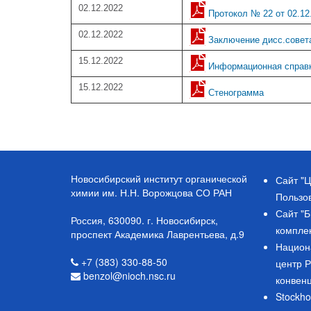
02.12.2022
Протокол № 22 от 02.12
02.12.2022
Заключение дисс.совета
15.12.2022
Информационная справ
15.12.2022
Стенограмма
Новосибирский институт органической
Сайт "Ц
химии им. Н.Н. Ворожцова СО РАН
Пользо
Сайт "
Россия, 630090. г. Новосибирск,
компле
проспект Академика Лаврентьева, д.9
Национ
+7 (383) 330-88-50
центр 
benzol@nioch.nsc.ru
конвен
Stockho