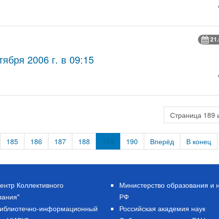
21
ября 2006 г. в 09:15
Страница 189 
185
186
187
188
189
190
Вперёд
В конец
ентр Коллективного
Министерство образования и 
вания"
РФ
Библиотечно-информационный
Российская академия наук