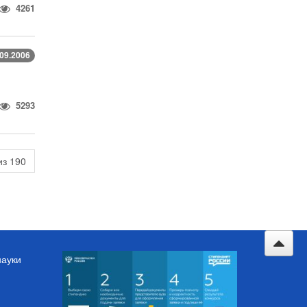
4261
.09.2006
5293
из 190
науки