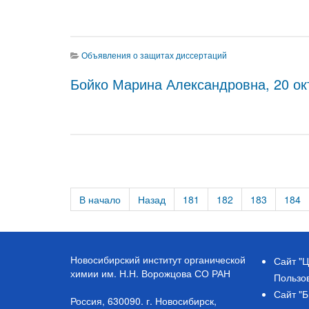
Объявления о защитах диссертаций
Бойко Марина Александровна, 20 окт
В начало
Назад
181
182
183
184
Новосибирский институт органической
Сайт "Ц
химии им. Н.Н. Ворожцова СО РАН
Пользо
Сайт "
Россия, 630090. г. Новосибирск,