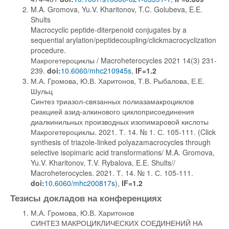
M.A. Gromova, Yu.V. Kharitonov, T.C. Golubeva, E.E.
Shults
Macrocyclic peptide-diterpenoid conjugates by a
sequential arylation/peptidecoupling/clickmacrocyclization
procedure.
Макрогетероциклы / Macroheterocycles 2021 14(3) 231-
239.
doi:
10.6060/mhc210945s
,
IF=1.2
М.А. Громова, Ю.В. Харитонов, Т.В. Рыбалова, Е.Е.
Шульц
Синтез триазол-связанных полиазамакроциклов
реакцией азид-алкинового циклоприсоединения
диалкинильных производных изопимаровой кислоты
Макрогетероциклы. 2021. Т. 14. № 1. С. 105-111. (Click
synthesis of triazole-linked polyazamacrocycles through
selective isopimaric acid transformations/ M.A. Gromova,
Yu.V. Kharitonov, T.V. Rybalova, E.E. Shults//
Macroheterocycles. 2021. Т. 14. № 1. С. 105-111.
doi:
10.6060/mhc200817s
),
IF=1.2
Тезисы докладов на конференциях
М.А. Громова, Ю.В. Харитонов
СИНТЕЗ МАКРОЦИКЛИЧЕСКИХ СОЕДИНЕНИЙ НА