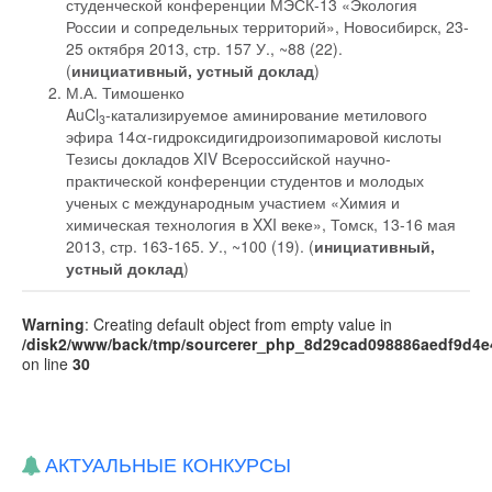
студенческой конференции МЭСК-13 «Экология
России и сопредельных территорий», Новосибирск, 23-
25 октября 2013, стр. 157 У., ~88 (22).
(
инициативный, устный доклад
)
М.А. Тимошенко
AuCl
-катализируемое аминирование метилового
3
эфира 14α-гидроксидигидроизопимаровой кислоты
Тезисы докладов XIV Всероссийской научно-
практической конференции студентов и молодых
ученых с международным участием «Химия и
химическая технология в XXI веке», Томск, 13-16 мая
2013, стр. 163-165. У., ~100 (19). (
инициативный,
устный доклад
)
Warning
: Creating default object from empty value in
/disk2/www/back/tmp/sourcerer_php_8d29cad098886aedf9d4e
on line
30
АКТУАЛЬНЫЕ КОНКУРСЫ