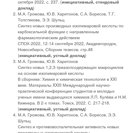
октября 2022, с. 237. (
инициативный, стендовый
доклад
)
М.А. Громова, Ю.В. Харитонов, С.А. Борисов, Т.Г.
Толстикова, Э.Э. Шульц
Синтез новых производных изопимаровой кислоты по
карбоксильной функции с направленным
фармакологическим действием
СПОХ-2022, 12-14 сентября 2022, Академгородок,
Новосибирск, Сборник тезисов, стр.48
(
инициативный, устный доклад
)
М.А. Громова, Ю.В. Харитонов
Синтез новых 1,2,3-триазолсодержащих макроциклов
на основе изопимаровой кислоты
В сборнике: Химия и химическая технология в XXI
веке. Материалы XXIII Международной научно-
практической конференции студентов и молодых
ученых имени выдающихся химиков Л.П. Кулёва и Н.М.
Кижнера. В 2-х томах. Томск, 2022. С. 217-218.
(
инициативный, устный доклад
)
М.А. Громова, Ю.В. Харитонов, С.А. Борисов, Э.Э.
Шульц
Синтез и противовоспалительная активность новых
производных изопимаровой кислоты