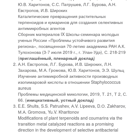
Ю.В. Харитонов, С.С. Патрушев, Л.Г. Бурова, А.Н.
Евстропов, И.В. Широких
Каталитические превращения растительных
терпеноидов и кумаринов для создания селективных
антимикробных агентов
Сборник материалов IX Школы-семинара молодых
ученых России «Проблемы устойчивого развития
региона», посвященная 70-летию академика РАН А.К.
Тулохонова (3-7 июля 2019 г., г. Улан-Удэ), С. 218-219
(
приглашённый, пленарный доклад
)
А.Н. Евстропов, Л.Г. Бурова, И.В. Широких, Л.Н.
Захарова, М.А. Громова, Ю.В. Харитонов, Э.Э. Шульц
Изучение антимикробной активности производных
изопимаровой кислоты в отношении Staphylococcus
aureus
Проблемы медицинской микологии, 2019, Т. 21, Т 2, С.
66. (
инициативный, устный доклад
)
E.E. Shults, S.S. Patrushev, А.V. Lipeeva, D.О. Zakharov,
М.А. Gromova, Yu.V. Kharitonov
Modifications of plant terpenoids and coumarins via the
transition metal catalyzed reactions as a promising
direction in the development of selective antibacterial