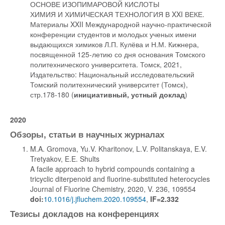
ОСНОВЕ ИЗОПИМАРОВОЙ КИСЛОТЫ
ХИМИЯ И ХИМИЧЕСКАЯ ТЕХНОЛОГИЯ В XXI ВЕКЕ.
Материалы XXII Международной научно-практической
конференции студентов и молодых ученых имени
выдающихся химиков Л.П. Кулёва и Н.М. Кижнера,
посвященной 125-летию со дня основания Томского
политехнического университета. Томск, 2021,
Издательство: Национальный исследовательский
Томский политехнический университет (Томск),
стр.178-180 (
инициативный, устный доклад
)
2020
Обзоры, статьи в научных журналах
M.A. Gromova, Yu.V. Kharitonov, L.V. Politanskaya, E.V.
Tretyakov, E.E. Shults
A facile approach to hybrid compounds containing a
tricyclic diterpenoid and fluorine-substituted heterocycles
Journal of Fluorine Chemistry, 2020, V. 236, 109554
doi:
10.1016/j.jfluchem.2020.109554
,
IF=2.332
Тезисы докладов на конференциях