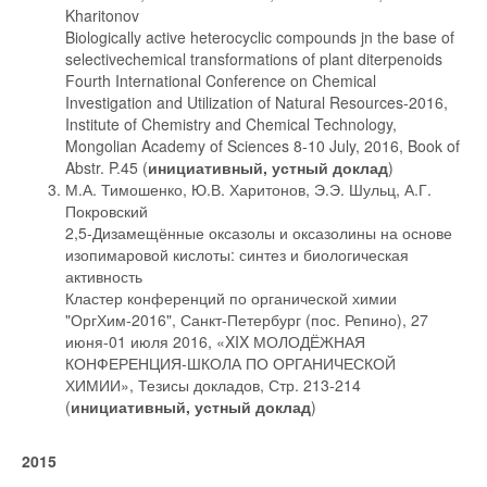
Kharitonov
Biologically active heterocyclic compounds jn the base of
selectivechemical transformations of plant diterpenoids
Fourth International Conference on Chemical
Investigation and Utilization of Natural Resources-2016,
Institute of Chemistry and Chemical Technology,
Mongolian Academy of Sciences 8-10 July, 2016, Book of
Abstr. P.45 (
инициативный, устный доклад
)
М.А. Тимошенко, Ю.В. Харитонов, Э.Э. Шульц, А.Г.
Покровский
2,5-Дизамещённые оксазолы и оксазолины на основе
изопимаровой кислоты: синтез и биологическая
активность
Кластер конференций по органической химии
"ОргХим-2016", Санкт-Петербург (пос. Репино), 27
июня-01 июля 2016, «XIX МОЛОДЁЖНАЯ
КОНФЕРЕНЦИЯ-ШКОЛА ПО ОРГАНИЧЕСКОЙ
ХИМИИ», Тезисы докладов, Стр. 213-214
(
инициативный, устный доклад
)
2015