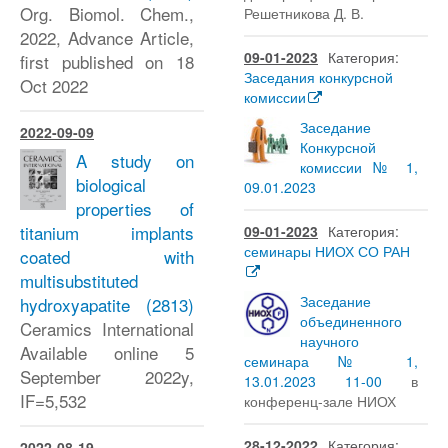
Org. Biomol. Chem.,
Решетникова Д. В.
2022, Advance Article,
09-01-2023
Категория:
first published on 18
Заседания конкурсной
Oct 2022
комиссии
Заседание
2022-09-09
Конкурсной
A study on
комиссии № 1,
biological
09.01.2023
properties of
titanium implants
09-01-2023
Категория:
семинары НИОХ СО РАН
coated with
multisubstituted
Заседание
hydroxyapatite
(2813)
объединенного
Ceramics International
научного
Available online 5
семинара № 1,
September 2022y,
13.01.2023 11-00
в
IF=5,532
конференц-зале НИОХ
28-12-2022
Категория:
2022-08-19