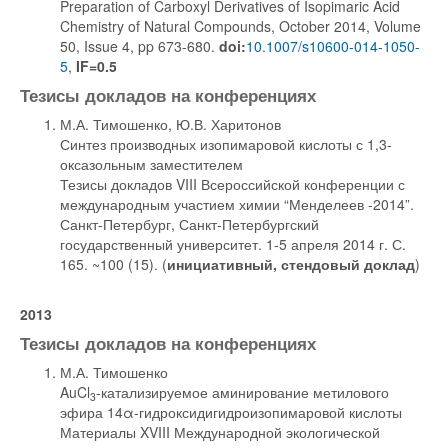
Preparation of Carboxyl Derivatives of Isopimaric Acid
Chemistry of Natural Compounds, October 2014, Volume
50, Issue 4, pp 673-680.
doi:
10.1007/s10600-014-1050-
5
,
IF=0.5
Тезисы докладов на конференциях
М.А. Тимошенко, Ю.В. Харитонов
Синтез производных изопимаровой кислоты с 1,3-
оксазольным заместителем
Тезисы докладов VIII Всероссийской конференции с
международным участием химии “Менделеев -2014”.
Санкт-Петербург, Санкт-Петербургский
государственный университет. 1-5 апреля 2014 г. С.
165. ~100 (15). (
инициативный, стендовый доклад
)
2013
Тезисы докладов на конференциях
М.А. Тимошенко
AuCl
-катализируемое аминирование метилового
3
эфира 14α-гидроксидигидроизопимаровой кислоты
Материалы XVIII Международной экологической