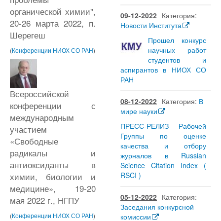
органической химии",
09-12-2022
Категория:
20-26 марта 2022, п.
Новости Института
Шерегеш
Прошел конкурс
научных работ
(
Конференции НИОХ СО РАН
)
студентов и
аспирантов в НИОХ СО
РАН
Всероссийской
08-12-2022
Категория:
В
конференции с
мире науки
международным
ПРЕСС-РЕЛИЗ Рабочей
участием
Группы по оценке
«Свободные
качества и отбору
радикалы и
журналов в Russian
антиоксиданты в
Science Citation Index (
RSCI )
химии, биологии и
медицине», 19-20
05-12-2022
Категория:
мая 2022 г., НГПУ
Заседания конкурсной
(
Конференции НИОХ СО РАН
)
комиссии