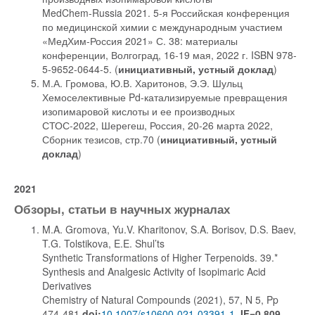
MedChem-Russia 2021. 5-я Российская конференция
по медицинской химии с международным участием
«МедХим-Россия 2021» С. 38: материалы
конференции, Волгоград, 16-19 мая, 2022 г. ISBN 978-
5-9652-0644-5. (
инициативный, устный доклад
)
М.А. Громова, Ю.В. Харитонов, Э.Э. Шульц
Хемоселективные Pd-катализируемые превращения
изопимаровой кислоты и ее производных
СТОС-2022, Шерегеш, Россия, 20-26 марта 2022,
Сборник тезисов, стр.70 (
инициативный, устный
доклад
)
2021
Обзоры, статьи в научных журналах
M.A. Gromova, Yu.V. Kharitonov, S.A. Borisov, D.S. Baev,
T.G. Tolstikova, E.E. Shul’ts
Synthetic Transformations of Higher Terpenoids. 39.*
Synthesis and Analgesic Activity of Isopimaric Acid
Derivatives
Chemistry of Natural Compounds (2021), 57, N 5, Pp
474-481
doi:
10.1007/s10600-021-03391-1
,
IF=0.809