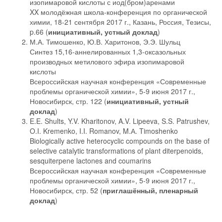
изопимаровой кислоты с иод(бром)аренами
XX молодёжная школа-конференция по органической
химии, 18-21 сентября 2017 г., Казань, Россия, Тезисы,
p.66 (
инициативный, устный доклад
)
М.А. Тимошенко, Ю.В. Харитонов, Э.Э. Шульц
Синтез 15,16-аннелированных 1,3-оксазольных
производных метилового эфира изопимаровой
кислоты
Всероссийская научная конференция «Современные
проблемы органической химии», 5-9 июня 2017 г.,
Новосибирск, стр. 122 (
инициативный, устный
доклад
)
E.E. Shults, Y.V. Kharitonov, A.V. Lipeeva, S.S. Patrushev,
O.I. Kremenko, I.I. Romanov, M.А. Timoshenko
Biologically active heterocyclic compounds on the base of
selective catalytic transformations of plant diterpenoids,
sesquiterpene lactones and coumarins
Всероссийская научная конференция «Современные
проблемы органической химии», 5-9 июня 2017 г.,
Новосибирск, стр. 52 (
приглашённый, пленарный
доклад
)