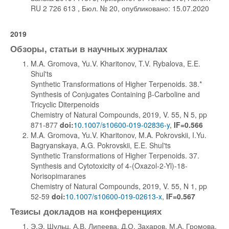
RU 2 726 613 , Бюл. № 20, опубликовано: 15.07.2020
2019
Обзоры, статьи в научных журналах
M.A. Gromova, Yu.V. Kharitonov, T.V. Rybalova, E.E.
Shul'ts
Synthetic Transformations of Higher Terpenoids. 38.*
Synthesis of Conjugates Containing β-Carboline and
Tricyclic Diterpenoids
Chemistry of Natural Compounds, 2019, V. 55, N 5, pp
871-877
doi:
10.1007/s10600-019-02836-y
,
IF=0.566
M.A. Gromova, Yu.V. Kharitonov, M.A. Pokrovskii, I.Yu.
Bagryanskaya, A.G. Pokrovskii, E.E. Shul'ts
Synthetic Transformations of Higher Terpenoids. 37.
Synthesis and Cytotoxicity of 4-(Oxazol-2-Yl)-18-
Norisopimaranes
Chemistry of Natural Compounds, 2019, V. 55, N 1, pp
52-59
doi:
10.1007/s10600-019-02613-x
,
IF=0.567
Тезисы докладов на конференциях
Э.Э. Шульц, А.В. Липеева, Д.О. Захаров, М.А. Громова,