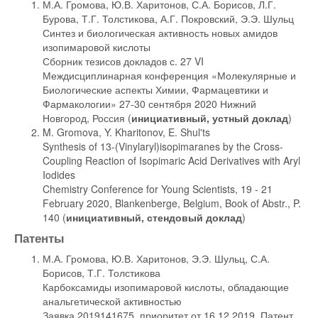
М.А. Громова, Ю.В. Харитонов, С.А. Борисов, Л.Г.
Бурова, Т.Г. Толстикова, А.Г. Покровский, Э.Э. Шульц
Синтез и биологическая активность новых амидов
изопимаровой кислоты
Сборник тезисов докладов с. 27 VI
Междисциплинарная конференция «Молекулярные и
Биологические аспекты Химии, Фармацевтики и
Фармакологии» 27-30 сентября 2020 Нижний
Новгород, Россия (
инициативный, устный доклад
)
M. Gromova, Y. Kharitonov, E. Shul'ts
Synthesis of 13-(Vinylaryl)isopimaranes by the Cross-
Coupling Reaction of Isopimaric Acid Derivatives with Aryl
Iodides
Chemistry Conference for Young Scientists, 19 - 21
February 2020, Blankenberge, Belgium, Book of Abstr., P.
140 (
инициативный, стендовый доклад
)
Патенты
М.А. Громова, Ю.В. Харитонов, Э.Э. Шульц, С.А.
Борисов, Т.Г. Толстикова
Карбоксамиды изопимаровой кислоты, обладающие
анальгетической активностью
Заявка 2019141675, приоритет от 16.12.2019, Патент