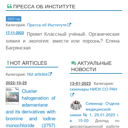
ПРЕССА ОБ ИНСТИТУТЕ
2022 год
Категория:
Пресса об Институте
17-11-2022
Проект Классный учёный. Органическая
химия и экология: вместе или порознь? Елена
Багрянская
HOT ARTICLES
АКТУАЛЬНЫЕ
НОВОСТИ
Категория:
Hot articles
2022-10-25
13-01-2023
Категория:
семинары НИОХ СО РАН
Cluster
halogenation of
Семинар Отдела
adamantane
медицинской
and its derivatives with
химии № 1, 25.01.2023 г.
bromine and iodine
в 15-00
Доклад по
monochloride
(2757)
диссертационной работе