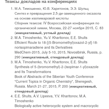
Тезисы докладов на конференциях
М.А. Тимошенко, Ю.В. Харитонов, Э.Э. Шульц
Синтез и превращения 2,5-ди-замещенного оксазола
на основе изопимаровой кислоты
Сборник тезисов: IV Всероссийская конференция по
органической химии, Москва, 22-27 ноября 2015, C. 83
(
инициативный, устный доклад
)
M.A. Timoshenko, Yu.V. Kharitonov, E.E. Shults
Efficient Route to 18-[(5-Bromomethyl)oxazol-2-yl]-18-
norisopimaradiene and its Derivatives
MedChem-2015, July 5-10, 2015, Novosibirsk, Russia, p.
290 (
инициативный, стендовый доклад
)
M.A. Timoshenko, Yu.V. Kharitonov, E.E. Shults
Synthesis of 5-(bromomethyl)-2-(isopimar-1-yl)oxazole
and Its Transformations
Book of Abstracts of the Siberian Youth Conference
"Current Topics in Organic Chemistry", Sheregesh,
Russia. March 21-27, 2015, P. 200 (
инициативный,
стендовый доклад
)
E.E. Shults, A.V. Lipeeva, Y.V. Kharitonov, M.A.
Timoshenko
Biologically active heterocyclic system and macrocyclic