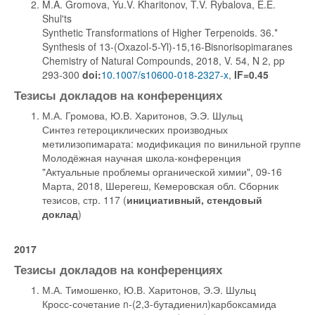
M.A. Gromova, Yu.V. Kharitonov, T.V. Rybalova, E.E.
Shul'ts
Synthetic Transformations of Higher Terpenoids. 36.*
Synthesis of 13-(Oxazol-5-Yl)-15,16-Bisnorisopimaranes
Chemistry of Natural Compounds, 2018, V. 54, N 2, pp
293-300
doi:
10.1007/s10600-018-2327-x
,
IF=0.45
Тезисы докладов на конференциях
М.А. Громова, Ю.В. Харитонов, Э.Э. Шульц
Синтез гетероциклических производных
метилизопимарата: модификация по винильной группе
Молодёжная научная школа-конференция
"Актуальные проблемы органической химии", 09-16
Марта, 2018, Шерегеш, Кемеровская обл. Сборник
тезисов, стр. 117 (
инициативный, стендовый
доклад
)
2017
Тезисы докладов на конференциях
М.А. Тимошенко, Ю.В. Харитонов, Э.Э. Шульц
Кросс-сочетание n-(2,3-бутадиенил)карбоксамида