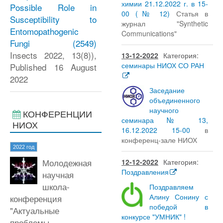
химии 21.12.2022 г. в 15-
Possible Role in
00 (№ 12)
Статья в
Susceptibility to
журнал "Synthetic
Entomopathogenic
Communications"
Fungi
(2549)
Insects 2022, 13(8)),
13-12-2022
Категория:
семинары НИОХ СО РАН
Published 16 August
2022
Заседание
объединенного
научного
КОНФЕРЕНЦИИ
семинара № 13,
НИОХ
16.12.2022 15-00
в
конференц-зале НИОХ
2022 год
Молодежная
12-12-2022
Категория:
Поздравления
научная
школа-
Поздравляем
Алину Сонину с
конференция
победой в
"Актуальные
конкурсе "УМНИК" !
проблемы