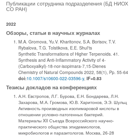
Публикации сотрудника подразделения (БД НИОХ
СО РАН)
2022
Обзоры, статьи в научных журналах
M.A. Gromova, Yu.V. Kharitonov, S.A. Borisov, T.V.
Rybalova, T.G. Tolstikova, E.E. Shul'ts
Synthetic Transformations of Higher Terpenoids. 41.
Synthesis and Anti-Inflammatory Activity of 4-
(Carboxyalkyl)-18-nor-isopimara-7,15-Dienes
Chemistry of Natural Compounds 2022, 58(1), Pp. 55-64
doi:
10.1007/s10600-022-03596-y
,
IF=0.83
Тезисы докладов на конференциях
А.Н. Евстропов, Л.Г. Бурова, Е.Н. Бондарева, Л.Н.
Захарова, М.А. Громова, Ю.В. Харитонов, Э.Э. Шульц
Активность производных изопимаровой кислоты в
отношении условно-патогенных бактерий.
Материалы XII Съезда Всероссийского научно-
практического общества эпидемиологов,
микробиологов и паразитологов. Москва, 26-28