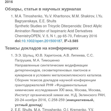
2016
Обзоры, статьи в научных журналах
M.A. Timoshenko, Yu.V. Kharitonov, M.M. Shakirov, I.Yu.
Bagryanskaya, E.E. Shults
Synthetic Studies on Tricyclic Diterpenoids: Direct Allylic
Amination Reaction of Isopimaric Acid Derivatives
ChemistryOPEN, V. 5, N 1, pp 65-70, February 2016
doi:
10.1002/open.201500187
,
IF=3.585
Тезисы докладов на конференциях
Э.Э. Шульц, Ю.В. Харитонов, А.В. Липеева, С.С.
Патрушев, М.А. Тимошенко
Направленные синтетические модификации
дитерпеноидов, сесквитерпеновых лактонов и
кумаринов в условиях металокомплексного катализа
Сборник тезисов докладов научной конференции
грантодержателей РНФ «Фундаментальные
химические исследования XXI века, Москва, Москва,
Институт органической химии им. Н.Д. Зелинского РАН,
20-24-ноября 2016, С.258-259 (
инициативный,
устный доклад
)
E.E. Shults, M.А. Timoshenko, O.I. Kremenko, Y.V.