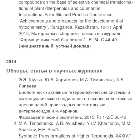
compounds on the base of selective chemical transforma-
tions of plant diterpenoids and coumarins.
International Scientific and Practice Conference
“Achievements and prospects for the development of
hytochemistry”, Karaganda, Kazakhstan, 10-11 April
2015, Материалы в сборнике тезисов и в журнале
“Фармацевтический бюллетень” , P. 24, С.44-49
(
инициативный, устный доклад
)
2014
Обзоры, статьи в научных журналах
Э.Э. Шульц, Ю.В. Харитонов, М.А. Тимошенко, А.В.
Липеева
Биологически активные гетероциклические системы и
макроциклические соединения на основе селективных
превращений производных растительных
дитерпеноидов и кумаринов.
Фармацевтический бюллетень. 2015. № 1-2.C.38-49
M.A. Timoshenko, A.B. Ayusheev, Yu.V. Kharitonov, M.M.
Shakirov, E.E. Shul'ts
Synthetic Transformations of Higher Terpenoids. XXXIV.*