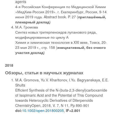
agents
4-я Российская Конференция по Медицинской Химии
«МедХим-Россия 2019». г. Екатеринбург, Россия, 9-14
июня 2019 года. Abstract book. P. 27 (
приглашённый,
пленарный доклад
)
М.А. Громова
Синтез новых тритерпеноидов лупанового ряда,
модифицированные по циклу А
Химия и химическая технология в XXI веке, Томск, 20-
23 мая 2019 г., стр. 158 (
инициативный, без очного
участия доклад
)
2018
Обзоры, статьи в научных журналах
M.A. Gromova, Yu.V. Kharitonov, I.Yu. Bagryanskaya, E.E.
Shults
Efficient Synthesis of the N-(buta-2,3-dienyl)carboxamide
of Isopimaric Acid and the Potential of This Compound
towards Heterocyclic Derivatives of Diterpenoids
ChemistryOpen, 2018, V. 7, N 11, Pp 890-901
doi:
10.1002/open.201800205
,
IF=2.801