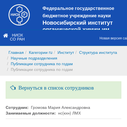
Федеральное государственное
бюджетное учреждение науки
Новосибирский институт
органической химии им.
Н.Н. Ворожцова
НИОХ
Новая версия са
СО РАН
Это старая версия сайта!
Новый
сайт
Главная
Кагегории ru
Институт
Структура института
https://web3.nioch.nsc.ru/nioch/
Научные подразделения
Публикации сотрудника по годам
Публикации сотрудника по годам
Вернуться в список сотрудников
Сотрудник:
Громова Мария Александровна
Занимаемые должности:
нс(кхн) ЛМХ