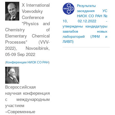
X International
Результаты
Voevodsky
заседания УС
НИОХ СО РАН №
Conference
10, 02.12.2022 -
"Physics and
утверждены кандидатуры
Chemistry of
завлабов новых
Elementary Chemical
лабораторий (ЛФМ и
Processes" (VVV-
ЛИВП)
2022), Novosibirsk,
05-09 Sep 2022
(
Конференции НИОХ СО РАН
)
Всероссийская
научная конференция
с международным
участием
«Современные