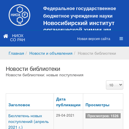
Федеральное государственное
бюджетное учреждение науки
Новосибирский институт
органической химии им.
Н.Н. Ворожцова
НИОХ
Новая версия сайта
СО РАН
Это старая версия сайта!
Новый
сайт
Главная
Новости и объявления
Новости библиотеки
https://web3.nioch.nsc.ru/nioch/
Новости библиотеки
Новости библиотеки: новые поступления
Кол-
во
строк:
Дата
Заголовок
публикации
Просмотры
Бюллетень новых
29-04-2021
Просмотров: 1526
поступлений (апрель
2021 г.)