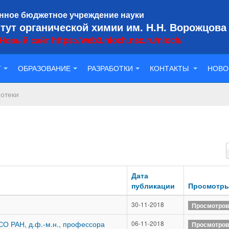
нное бюджетное учреждение науки
тут органической химии им. Н.Н. Ворожцова
Новый сайт https://web3.nioch.nsc.ru/nioch/
Т
ОБРАЗОВАНИЕ
РАЗРАБОТКИ
КОНТАКТЫ
НОВО
иотеки
Дата
публикации
Просмотр
30-11-2018
Просмотров
О РАН, д.ф.-м.н., профессора
06-11-2018
Просмотров