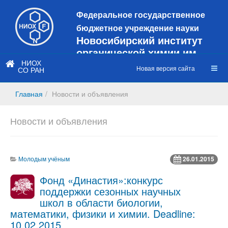
Федеральное государственное
бюджетное учреждение науки
Новосибирский институт
органической химии им.
Н.Н. Ворожцова
НИОХ
Новая версия сайта
СО РАН
Это старая версия сайта!
Новый
сайт
Главная
Новости и объявления
https://web3.nioch.nsc.ru/nioch/
Новости и объявления
Молодым учёным
26.01.2015
Фонд «Династия»:конкурс
поддержки сезонных научных
школ в области биологии,
математики, физики и химии. Deadline:
10.02.2015