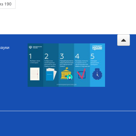
из 190
науки