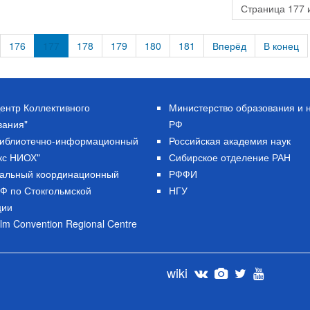
Страница 177 
176
177
178
179
180
181
Вперёд
В конец
ентр Коллективного
Министерство образования и 
вания"
РФ
Библиотечно-информационный
Российская академия наук
кс НИОХ"
Сибирское отделение РАН
альный координационный
РФФИ
РФ по Стокгольмской
НГУ
ции
lm Convention Regional Centre
wiki