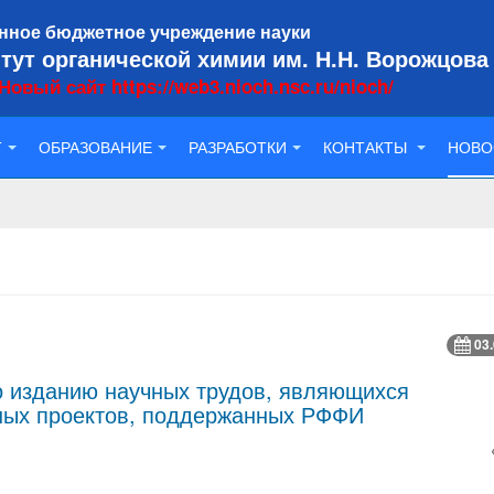
нное бюджетное учреждение науки
тут органической химии им. Н.Н. Ворожцова
Новый сайт https://web3.nioch.nsc.ru/nioch/
Т
ОБРАЗОВАНИЕ
РАЗРАБОТКИ
КОНТАКТЫ
НОВО
03
по изданию научных трудов, являющихся
чных проектов, поддержанных РФФИ