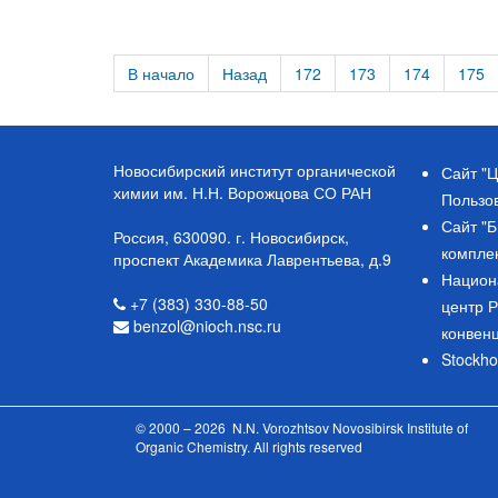
В начало
Назад
172
173
174
175
Новосибирский институт органической
Сайт "Ц
химии им. Н.Н. Ворожцова СО РАН
Пользо
Сайт "
Россия, 630090. г. Новосибирск,
компле
проспект Академика Лаврентьева, д.9
Национ
+7 (383) 330-88-50
центр 
benzol@nioch.nsc.ru
конвен
Stockho
© 2000 – 2026 N.N. Vorozhtsov Novosibirsk Institute of
Organic Chemistry. All rights reserved