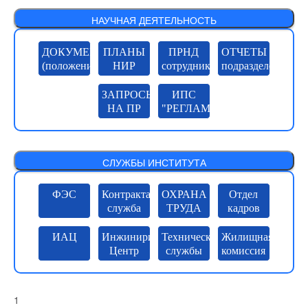
НАУЧНАЯ ДЕЯТЕЛЬНОСТЬ
ДОКУМЕНТЫ
ПЛАНЫ
ПРНД
ОТЧЕТЫ
(положения)
НИР
сотрудников
подразделений
ЗАПРОСЫ
ИПС
НА ПР
"РЕГЛАМЕНТЫ"
СЛУЖБЫ ИНСТИТУТА
ФЭС
Контрактая
ОХРАНА
Отдел
служба
ТРУДА
кадров
ИАЦ
Инжиниринговый
Технические
Жилищная
Центр
службы
комиссия
1