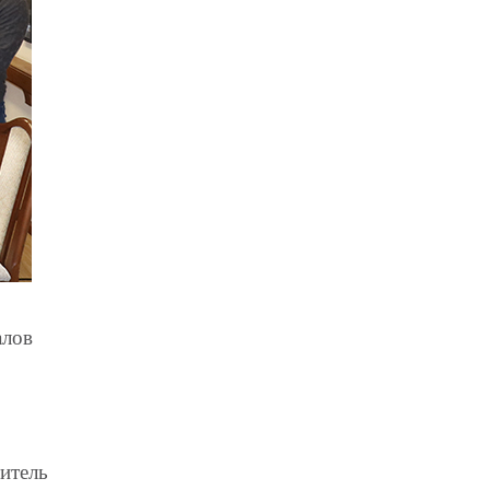
алов
титель