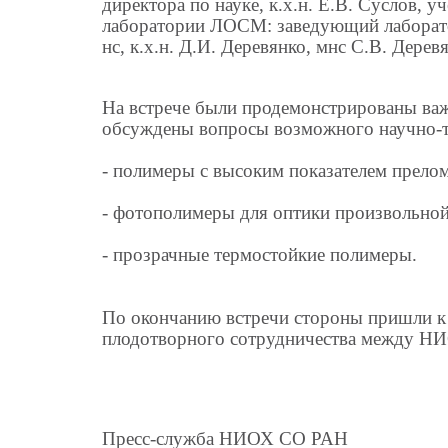
директора по науке, к.х.н. Е.В. Суслов, у
лаборатории ЛОСМ: заведующий лаборатори
нс, к.х.н. Д.И. Деревянко, мнс С.В. Дерев
На встрече были продемонстрированы важ
обсуждены вопросы возможного научно-те
- полимеры с высоким показателем прело
- фотополимеры для оптики произвольно
- прозрачные термостойкие полимеры.
По окончанию встречи стороны пришли к 
плодотворного сотрудничества между Н
Пресс-служба НИОХ СО РАН