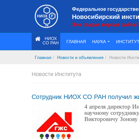
Федеральное государстве
Новосибирский инсти
Это старая версия сайта!
НИОХ
ГЛАВНАЯ
НАУКА
ИНСТИТУ
СО РАН
Главная
Новости и объявления
Новости Инсти
Новости Института
Сотрудник НИОХ СО РАН получил ж
4 апреля директор И
научному сотруднику
Викторовичу Зонову