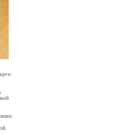
ущего
о
евой
виях.
ой