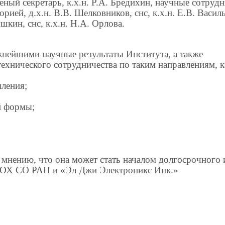
ченый секретарь, к.х.н. Р.А. Бредихин, научные сотруд
ей, д.х.н. В.В. Шелковников, снс, к.х.н. Е.В. Василь
яшкин, снс, к.х.н. Н.А. Орлова.
нейшими научные результаты Института, а также
хнического сотрудничества по таким направлениям, к
мления;
й формы;
мнению, что она может стать началом долгосрочного 
ИОХ СО РАН и «Эл Джи Электроникс Инк.»