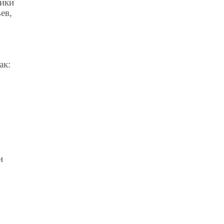
ники
ев,
ак:
и