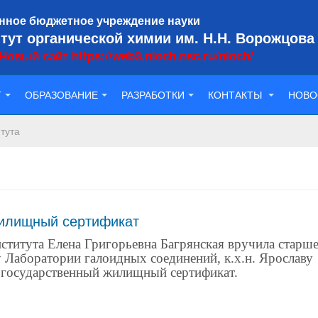
нное бюджетное учреждение науки
тут органической химии им. Н.Н. Ворожцова
Новый сайт https://web3.nioch.nsc.ru/nioch/
Т
ОБРАЗОВАНИЕ
РАЗРАБОТКИ
КОНТАКТЫ
НОВО
тута
илищный сертификат
нститута Елена Григорьевна Багрянская вручила старш
 Лаборатории галоидных соединений, к.х.н. Ярославу
 государственный жилищный сертификат.