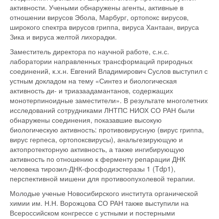
активности. Учеными обнаружены агенты, активные в
отношении вирусов Эбола, Марбург, ортопокс вирусов,
широкого спектра вирусов гриппа, вируса Хантаан, вируса
Зика и вируса желтой лихорадки.
Заместитель директора по научной работе, с.н.с.
лаборатории направленных трансформаций природных
соединений, к.х.н. Евгений Владимирович Суслов выступил с
устным докладом на тему «Синтез и биологическая
активность ди- и триазаадамантанов, содержащих
монотерпиноидные заместители». В результате многолетних
исследований сотрудниками ЛНТПС НИОХ СО РАН были
обнаружены соединения, показавшие высокую
биологическую активность: противовирусную (вирус гриппа,
вирус герпеса, ортопоксвирусы), анальгезирующую и
актопротекторную активность, а также ингибирующую
активность по отношению к ферменту репарации ДНК
человека тирозил-ДНК-фосфодиэстеразы 1 (Tdp1),
перспективной мишени для противоопухолевой терапии.
Молодые ученые Новосибирского института органической
химии им. Н.Н. Ворожцова СО РАН также выступили на
Всероссийском конгрессе с устными и постерными