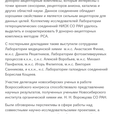
донорно-акцепторные комплексы, которые интересны с
точки зрения сенсорики, рецепторов аниона, катализа и
других областей науки. Данное соединение обладает
хорошими свойствами и является сильным акцептором для
данных целей. Коллективу исследователей Лаборатории
гетероциклических соединений НИОХ СО РАН удалось
выделить и охарактеризовать 9 донорно-акцепторных
комплекса методом РСА.
С постерными докладами также выступили сотрудники
Лаборатории медицинской химии м.н.с. Анастасия Финке,
м.н.с. Данила Решетников, Лаборатории фотоактивируемых
процессов к.х.н., с.н.с. Алексей Воробьев, м.н.с. Михаил
Панфилов, м.н.с. Игорь Филиппов, м.н.с. Виктория
Санникова, и к.х.н., н.с. Лаборатории галоидных соединений
Борислав Кощеев.
Участие делегации новосибирских ученых в работе
Всероссийского конгресса способствовало представлению
научных результатов, полученных учеными Новосибирского
института органической химии им. Н. Н. Ворожцова СО РАН.
Были обговорены перспективы в сфере работы над
совместными научно-исследовательскими проектами, а