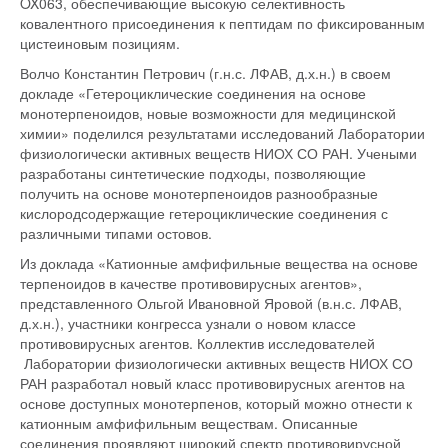
OX063, обеспечивающие высокую селективность
ковалентного присоединения к пептидам по фиксированным
цистеиновым позициям.
Волчо Константин Петрович (г.н.с. ЛФАВ, д.х.н.) в своем
докладе «Гетероциклические соединения на основе
монотерпеноидов, новые возможности для медицинской
химии» поделился результатами исследований Лаборатории
физиологически активных веществ НИОХ СО РАН. Учеными
разработаны синтетические подходы, позволяющие
получить на основе монотерпеноидов разнообразные
кислородсодержащие гетероциклические соединения с
различными типами остовов.
Из доклада «Катионные амфифильные вещества на основе
терпеноидов в качестве противовирусных агентов»,
представленного Ольгой Ивановной Яровой (в.н.с. ЛФАВ,
д.х.н.), участники конгресса узнали о новом классе
противовирусных агентов. Коллектив исследователей
Лаборатории физиологически активных веществ НИОХ СО
РАН разработал новый класс противовирусных агентов на
основе доступных монотерпенов, который можно отнести к
катионным амфифильным веществам. Описанные
соединения проявляют широкий спектр противовирусной