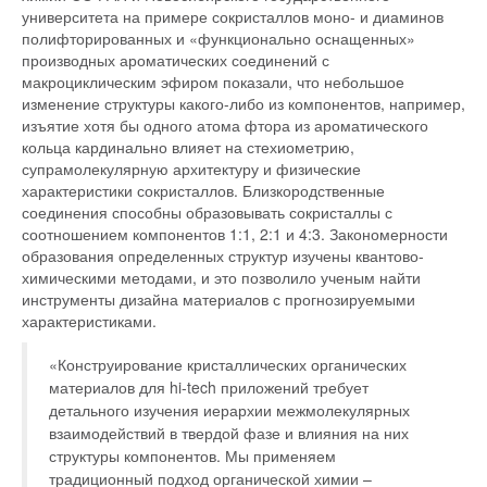
университета на примере сокристаллов моно- и диаминов
полифторированных и «функционально оснащенных»
производных ароматических соединений с
макроциклическим эфиром показали, что небольшое
изменение структуры какого-либо из компонентов, например,
изъятие хотя бы одного атома фтора из ароматического
кольца кардинально влияет на стехиометрию,
супрамолекулярную архитектуру и физические
характеристики сокристаллов. Близкородственные
соединения способны образовывать сокристаллы с
соотношением компонентов 1:1, 2:1 и 4:3. Закономерности
образования определенных структур изучены квантово-
химическими методами, и это позволило ученым найти
инструменты дизайна материалов с прогнозируемыми
характеристиками.
«Конструирование кристаллических органических
материалов для hi-tech приложений требует
детального изучения иерархии межмолекулярных
взаимодействий в твердой фазе и влияния на них
структуры компонентов. Мы применяем
традиционный подход органической химии –