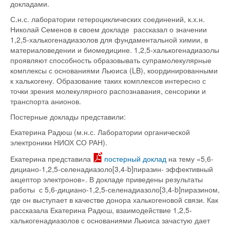
докладами.
С.н.с. лаборатории гетероциклических соединений, к.х.н.
Николай Семенов в своем докладе рассказал о значении
1,2,5-халькогенадиазолов для фундаментальной химии, в
материаловедении и биомедицине. 1,2,5-халькогенадиазолы
проявляют способность образовывать супрамолекулярные
комплексы с основаниями Льюиса (LB), координированными
к халькогену. Образование таких комплексов интересно с
точки зрения молекулярного распознавания, сенсорики и
транспорта анионов.
Постерные доклады представили:
Екатерина Радюш (м.н.с. Лаборатории органической
электроники НИОХ СО РАН).
Екатерина представила
постерный доклад
на тему «5,6-
дициано-1,2,5-селенадиазоло[3,4-b]пиразин- эффективный
акцептор электронов». В докладе приведены результаты
работы с 5,6-дициано-1,2,5-селенадиазоло[3,4-b]пиразином,
где он выступает в качестве донора халькогеновой связи. Как
рассказала Екатерина Радюш, взаимодействие 1,2,5-
халькогенадиазолов с основаниями Льюиса зачастую дает