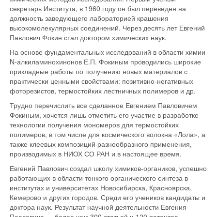
секретарь Института, в 1960 году он был переведен на
должность заведующего лабораторией крашения
высокомолекулярных соединений. Через десять лет Евгений
Павлович Фокин стал доктором химических наук.
На основе фундаментальных исследований в области химии
N-алкиламинохинонов Е.П. Фокиным проводились широкие
прикладные работы по получению новых материалов с
практически ценными свойствами: позитивно-негативных
фоторезистов, термостойких лестничных полимеров и др.
Трудно перечислить все сделанное Евгением Павловичем
Фокиным, хочется лишь отметить его участие в разработке
технологии получения мономеров для термостойких
полимеров, в том числе для космического волокна «Лола», а
также клеевых композиций разнообразного применения,
производимых в НИОХ СО РАН и в настоящее время.
Евгений Павлович создал школу химиков-органиков, успешно
работающих в области тонкого органического синтеза в
институтах и университетах Новосибирска, Красноярска,
Кемерово и других городов. Среди его учеников кандидаты и
доктора наук. Результат научной деятельности Евгения
Павловича — более чем 300 статьей и 120 патентов.