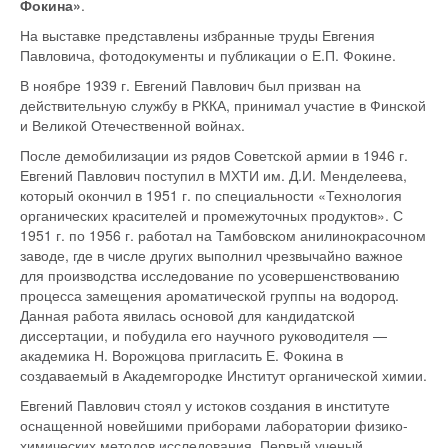
Фокина»
.
На выставке представлены избранные труды Евгения
Павловича, фотодокументы и публикации о Е.П. Фокине.
В ноябре 1939 г. Евгений Павлович был призван на
действительную службу в РККА, принимал участие в Финской
и Великой Отечественной войнах.
После демобилизации из рядов Советской армии в 1946 г.
Евгений Павлович поступил в МХТИ им. Д.И. Менделеева,
который окончил в 1951 г. по специальности «Технология
органических красителей и промежуточных продуктов». С
1951 г. по 1956 г. работал на Тамбовском анилинокрасочном
заводе, где в числе других выполнил чрезвычайно важное
для производства исследование по усовершенствованию
процесса замещения ароматической группы на водород.
Данная работа явилась основой для кандидатской
диссертации, и побудила его научного руководителя —
академика Н. Ворожцова пригласить Е. Фокина в
создаваемый в Академгородке Институт органической химии.
Евгений Павлович стоял у истоков создания в институте
оснащенной новейшими приборами лаборатории физико-
химических методов исследования. Первый ученый