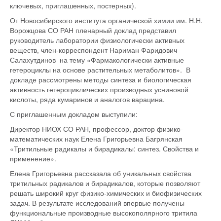
ключевых, приглашенных, постерных).
От Новосибирского института органической химии им. Н.Н.
Ворожцова СО РАН пленарный доклад представил
руководитель лаборатории физиологически активных
веществ, член-корреспондент Нариман Фаридович
Салахутдинов на тему «Фармакологически активные
гетероциклы на основе растительных метаболитов». В
докладе рассмотрены методы синтеза и биологическая
активность гетероциклических производных усниновой
кислоты, ряда кумаринов и аналогов варацина.
С приглашенным докладом выступили:
Директор НИОХ СО РАН, профессор, доктор физико-
математических наук Елена Григорьевна Багрянская
«Тритильные радикалы и бирадикалы: синтез. Свойства и
применение».
Елена Григорьевна рассказала об уникальных свойства
тритильных радикалов и бирадикалов, которые позволяют
решать широкий круг физико-химических и биофизических
задач. В результате исследований впервые получены
функциональные производные высокополярного тритила