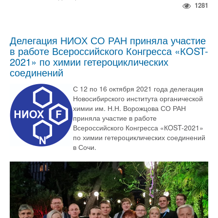
1281
Делегация НИОХ СО РАН приняла участие
в работе Всероссийского Конгресса «КOST-
2021» по химии гетероциклических
соединений
С 12 по 16 октября 2021 года делегация
Новосибирского института органической
химии им. Н.Н. Ворожцова СО РАН
приняла участие в работе
Всероссийского Конгресса «КOST-2021»
по химии гетероциклических соединений
в Сочи.