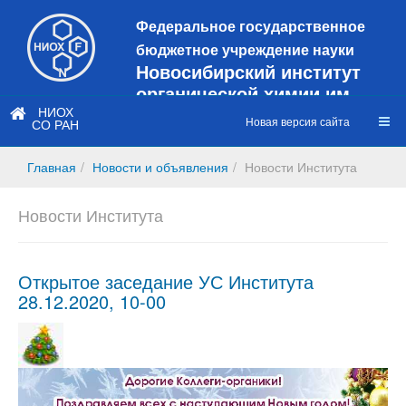
Федеральное государственное
бюджетное учреждение науки
Новосибирский институт
органической химии им.
Н.Н. Ворожцова
НИОХ
Новая версия сайта
СО РАН
Это старая версия сайта!
Новый
сайт
Главная
Новости и объявления
Новости Института
https://web3.nioch.nsc.ru/nioch/
Новости Института
Открытое заседание УС Института
28.12.2020, 10-00