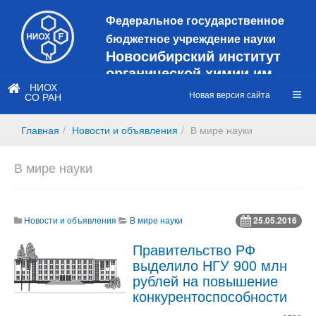
Федеральное государственное
бюджетное учреждение науки
Новосибирский институт
органической химии им.
Н.Н. Ворожцова
НИОХ
Новая версия сайта
СО РАН
Это старая версия сайта!
Новый
сайт
Главная
Новости и объявления
В мире науки
https://web3.nioch.nsc.ru/nioch/
В мире науки
Новости и объявления
В мире науки
25.05.2016
Правительство РФ
выделило НГУ 900 млн
рублей на повышение
конкурентоспособности