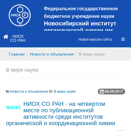
Федеральное государственное
бюджетное учреждение науки
Новосибирский институт
органической химии им.
Н.Н. Ворожцова
НИОХ
Новая версия сайта
СО РАН
Это старая версия сайта!
Новый
сайт
Главная
Новости и объявления
В мире науки
https://web3.nioch.nsc.ru/nioch/
В мире науки
Новости и объявления
В мире науки
06.09.2017
НИОХ СО РАН - на четвертом
месте по публикационной
активности среди институтов
органической и координационной химии