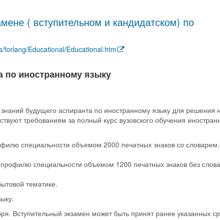
мене ( вступительном и кандидатском) по
s/forlang/Educational/Educational.htm
а по иностранному языку
ь знаний будущего аспиранта по иностранному языку для решения 
тствуют требованиям за полный курс вузовского обучения иностран
офилю специальности объемом 2000 печатных знаков со словарем
у профилю специальности объемом 1200 печатных знаков без слова
бытовой тематике.
ыку.
бря. Вступительный экзамен может быть принят ранее указанных ср