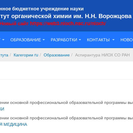
нное бюджетное учреждение науки
тут органической химии им. Н.Н. Ворожцова
Новый сайт https://web3.nioch.nsc.ru/nioch/
Т
ОБРАЗОВАНИЕ
РАЗРАБОТКИ
КОНТАКТЫ
НОВО
тута
Кагегории ru
Образование
Аспирантура НИОХ СО РАН
чении основной профессиональной образовательной программы в
КИ
чении основной профессиональной образовательной программы в
АЯ МЕДИЦИНА