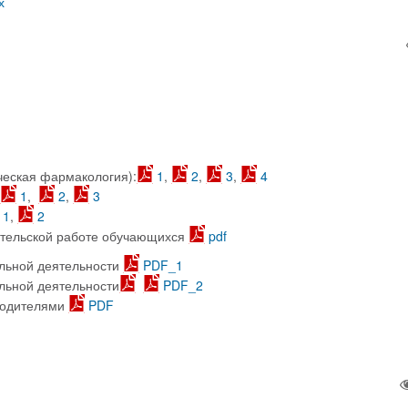
х
ческая фармакология):
1
,
2
,
3
,
4
1
,
2
,
3
1
,
2
ательской работе обучающихся
pdf
льной деятельности
PDF_1
льной деятельности
PDF_2
водителями
PDF