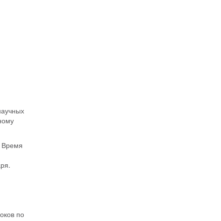
научных
ному
. Время
ря.
оков по