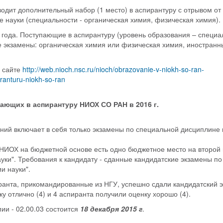
одит дополнительный набор (1 место) в аспирантуру с отрывом от
е науки (специальности - органическая химия, физическая химия).
 года. Поступающие в аспирантуру (уровень образования – специа
 экзамены: органическая химия или физическая химия, иностранн
 сайте
http://web.nioch.nsc.ru/nioch/obrazovanie-v-niokh-so-ran-
iranturu-niokh-so-ran
пающих в аспирантуру НИОХ СО РАН в 2016 г.
ний включает в себя только экзамены по специальной дисциплине 
 НИОХ на бюджетной основе есть одно бюджетное место на второй 
ки". Требования к кандидату - сданные кандидатские экзамены по
и науки".
ранта, прикомандированные из НГУ, успешно сдали кандидатский 
у отлично (4) и 4 аспиранта получили оценку хорошо (4).
ии - 02.00.03 состоится
18 декабря 2015 г
.